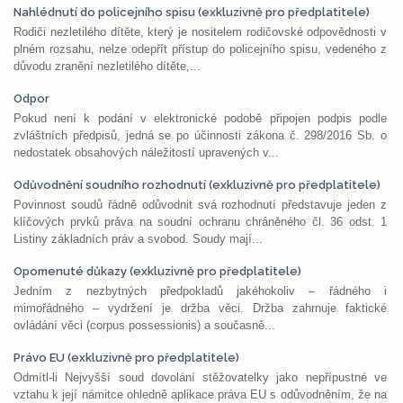
Nahlédnutí do policejního spisu (exkluzivně pro předplatitele)
Rodiči nezletilého dítěte, který je nositelem rodičovské odpovědnosti v
plném rozsahu, nelze odepřít přístup do policejního spisu, vedeného z
důvodu zranění nezletilého dítěte,...
Odpor
Pokud není k podání v elektronické podobě připojen podpis podle
zvláštních předpisů, jedná se po účinnosti zákona č. 298/2016 Sb. o
nedostatek obsahových náležitostí upravených v...
Odůvodnění soudního rozhodnutí (exkluzivně pro předplatitele)
Povinnost soudů řádně odůvodnit svá rozhodnutí představuje jeden z
klíčových prvků práva na soudní ochranu chráněného čl. 36 odst. 1
Listiny základních práv a svobod. Soudy mají...
Opomenuté důkazy (exkluzivně pro předplatitele)
Jedním z nezbytných předpokladů jakéhokoliv – řádného i
mimořádného – vydržení je držba věci. Držba zahrnuje faktické
ovládání věci (corpus possessionis) a současně...
Právo EU (exkluzivně pro předplatitele)
Odmítl-li Nejvyšší soud dovolání stěžovatelky jako nepřípustné ve
vztahu k její námitce ohledně aplikace práva EU s odůvodněním, že na