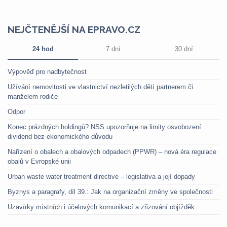
NEJČTENĚJŠÍ NA EPRAVO.CZ
24 hod
7 dní
30 dní
Výpověď pro nadbytečnost
Užívání nemovitosti ve vlastnictví nezletilých dětí partnerem či
manželem rodiče
Odpor
Konec prázdných holdingů? NSS upozorňuje na limity osvobození
dividend bez ekonomického důvodu
Nařízení o obalech a obalových odpadech (PPWR) – nová éra regulace
obalů v Evropské unii
Urban waste water treatment directive – legislativa a její dopady
Byznys a paragrafy, díl 39.: Jak na organizační změny ve společnosti
Uzavírky místních i účelových komunikací a zřizování objížděk