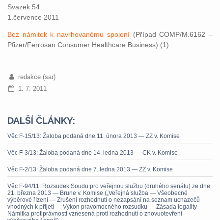
Svazek 54
1.července 2011
Bez námitek k navrhovanému spojení
(Případ COMP/M.6162 –
Pfizer/Ferrosan Consumer Healthcare Business) (1)
redakce (sar)
1. 7. 2011
DALŠÍ ČLÁNKY:
Věc F-15/13: Žaloba podaná dne 11. února 2013 — ZZ v. Komise
Věc F-3/13: Žaloba podaná dne 14. ledna 2013 — CK v. Komise
Věc F-2/13: Žaloba podaná dne 7. ledna 2013 — ZZ v. Komise
Věc F-94/11: Rozsudek Soudu pro veřejnou službu (druhého senátu) ze dne
21. března 2013 — Brune v. Komise („Veřejná služba — Všeobecné
výběrové řízení — Zrušení rozhodnutí o nezapsání na seznam uchazečů
vhodných k přijetí — Výkon pravomocného rozsudku — Zásada legality —
Námitka protiprávnosti vznesená proti rozhodnutí o znovuotevření