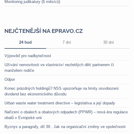
Monitoring judikatury (6 měsíců)
NEJČTENĚJŠÍ NA EPRAVO.CZ
24 hod
7 dní
30 dní
Výpověď pro nadbytečnost
Užívání nemovitosti ve vlastnictví nezletilých dětí partnerem či
manželem rodiče
Odpor
Konec prázdných holdingů? NSS upozorňuje na limity osvobození
dividend bez ekonomického důvodu
Urban waste water treatment directive – legislativa a její dopady
Nařízení o obalech a obalových odpadech (PPWR) – nová éra regulace
obalů v Evropské unii
Byznys a paragrafy, díl 39.: Jak na organizační změny ve společnosti