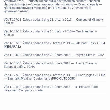
výběrové řízení — Zrušení rozhodnutí o nezapsání na seznam uchazečů
vhodných k přijetí — Výkon pravomocného rozsudku — Zásada legality —
Námitka protiprávnosti vznesená proti rozhodnutí o znovuotevření
výběrového řízení“)
Věc T-167/13: Žaloba podaná dne 18. března 2013 — Comune di Milano v.
Komise
Věc T-152/13: Žaloba podaná dne 15. března 2013 — Sea Handling v.
Komise
Věc T-137/13: Žaloba podaná dne 7. března 2013 — Saferoad RRS v. OHIM
(MEGARAIL)
Věc T-134/13: Žaloba podaná dne 28. února 2013 — Polynt a Sitre v. ECHA
Věc T-135/13: Žaloba podaná dne 28. února 2013 — Hitachi Chemical
Europe a další v. ECHA
Věc T-127/13: Žaloba podaná dne 4. března 2013 — El Corte Inglés v. OHIM
— Baumarkt Praktiker Deutschland (PRO OUTDOOR)
Věc T-121/13: Žaloba podaná dne 28. února 2013 — Oil Pension Fund
Investment Company v. Rada