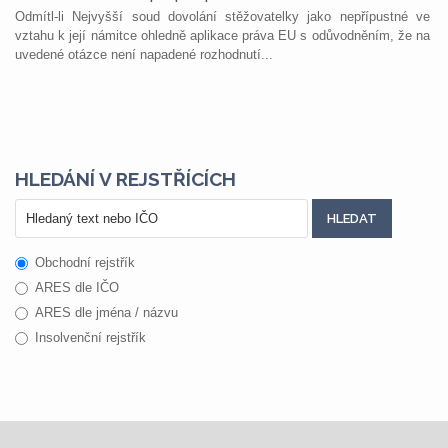
Odmítl-li Nejvyšší soud dovolání stěžovatelky jako nepřípustné ve
vztahu k její námitce ohledně aplikace práva EU s odůvodněním, že na
uvedené otázce není napadené rozhodnutí...
HLEDÁNÍ V REJSTŘÍCÍCH
Obchodní rejstřík
ARES dle IČO
ARES dle jména / názvu
Insolvenční rejstřík