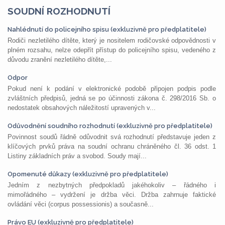
SOUDNÍ ROZHODNUTÍ
Nahlédnutí do policejního spisu (exkluzivně pro předplatitele)
Rodiči nezletilého dítěte, který je nositelem rodičovské odpovědnosti v
plném rozsahu, nelze odepřít přístup do policejního spisu, vedeného z
důvodu zranění nezletilého dítěte,...
Odpor
Pokud není k podání v elektronické podobě připojen podpis podle
zvláštních předpisů, jedná se po účinnosti zákona č. 298/2016 Sb. o
nedostatek obsahových náležitostí upravených v...
Odůvodnění soudního rozhodnutí (exkluzivně pro předplatitele)
Povinnost soudů řádně odůvodnit svá rozhodnutí představuje jeden z
klíčových prvků práva na soudní ochranu chráněného čl. 36 odst. 1
Listiny základních práv a svobod. Soudy mají...
Opomenuté důkazy (exkluzivně pro předplatitele)
Jedním z nezbytných předpokladů jakéhokoliv – řádného i
mimořádného – vydržení je držba věci. Držba zahrnuje faktické
ovládání věci (corpus possessionis) a současně...
Právo EU (exkluzivně pro předplatitele)