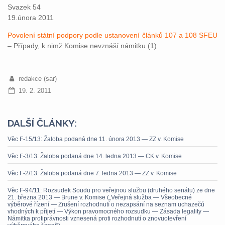
Svazek 54
19.února 2011
Povolení státní podpory podle ustanovení článků 107 a 108 SFEU
– Případy, k nimž Komise nevznáší námitku (1)
redakce (sar)
19. 2. 2011
DALŠÍ ČLÁNKY:
Věc F-15/13: Žaloba podaná dne 11. února 2013 — ZZ v. Komise
Věc F-3/13: Žaloba podaná dne 14. ledna 2013 — CK v. Komise
Věc F-2/13: Žaloba podaná dne 7. ledna 2013 — ZZ v. Komise
Věc F-94/11: Rozsudek Soudu pro veřejnou službu (druhého senátu) ze dne
21. března 2013 — Brune v. Komise („Veřejná služba — Všeobecné
výběrové řízení — Zrušení rozhodnutí o nezapsání na seznam uchazečů
vhodných k přijetí — Výkon pravomocného rozsudku — Zásada legality —
Námitka protiprávnosti vznesená proti rozhodnutí o znovuotevření