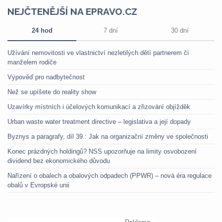
NEJČTENĚJŠÍ NA EPRAVO.CZ
24 hod
7 dní
30 dní
Užívání nemovitosti ve vlastnictví nezletilých dětí partnerem či
manželem rodiče
Výpověď pro nadbytečnost
Než se upíšete do reality show
Uzavírky místních i účelových komunikací a zřizování objížděk
Urban waste water treatment directive – legislativa a její dopady
Byznys a paragrafy, díl 39.: Jak na organizační změny ve společnosti
Konec prázdných holdingů? NSS upozorňuje na limity osvobození
dividend bez ekonomického důvodu
Nařízení o obalech a obalových odpadech (PPWR) – nová éra regulace
obalů v Evropské unii