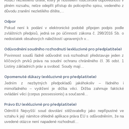
Rodiči nezletilého dítěte, který je nositelem rodičovské odpovědnosti v
plném rozsahu, nelze odepřít přístup do policejního spisu, vedeného z
důvodu zranění nezletilého dítěte,...
Odpor
Pokud není k podání v elektronické podobě připojen podpis podle
zvláštních předpisů, jedná se po účinnosti zákona č. 298/2016 Sb. o
nedostatek obsahových náležitostí upravených v...
Odůvodnění soudního rozhodnutí (exkluzivně pro předplatitele)
Povinnost soudů řádně odůvodnit svá rozhodnutí představuje jeden z
klíčových prvků práva na soudní ochranu chráněného čl. 36 odst. 1
Listiny základních práv a svobod. Soudy mají...
Opomenuté důkazy (exkluzivně pro předplatitele)
Jedním z nezbytných předpokladů jakéhokoliv – řádného i
mimořádného – vydržení je držba věci. Držba zahrnuje faktické
ovládání věci (corpus possessionis) a současně...
Právo EU (exkluzivně pro předplatitele)
Odmítl-li Nejvyšší soud dovolání stěžovatelky jako nepřípustné ve
vztahu k její námitce ohledně aplikace práva EU s odůvodněním, že na
uvedené otázce není napadené rozhodnutí...