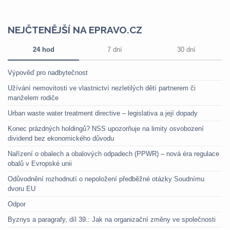
NEJČTENĚJŠÍ NA EPRAVO.CZ
24 hod
7 dní
30 dní
Výpověď pro nadbytečnost
Užívání nemovitosti ve vlastnictví nezletilých dětí partnerem či
manželem rodiče
Urban waste water treatment directive – legislativa a její dopady
Konec prázdných holdingů? NSS upozorňuje na limity osvobození
dividend bez ekonomického důvodu
Nařízení o obalech a obalových odpadech (PPWR) – nová éra regulace
obalů v Evropské unii
Odůvodnění rozhodnutí o nepoložení předběžné otázky Soudnímu
dvoru EU
Odpor
Byznys a paragrafy, díl 39.: Jak na organizační změny ve společnosti