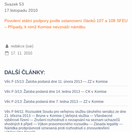
Svazek 53
17.listopadu 2010
Povolení státní podpory podle ustanovení článků 107 a 108 SFEU
– Případy, k nimž Komise nevznáší námitku
redakce (sar)
17. 11. 2010
DALŠÍ ČLÁNKY:
Věc F-15/13: Žaloba podaná dne 11. února 2013 — ZZ v. Komise
Věc F-3/13: Žaloba podaná dne 14. ledna 2013 — CK v. Komise
Věc F-2/13: Žaloba podaná dne 7. ledna 2013 — ZZ v. Komise
Věc F-94/11: Rozsudek Soudu pro veřejnou službu (druhého senátu) ze dne
21. března 2013 — Brune v. Komise („Veřejná služba — Všeobecné
výběrové řízení — Zrušení rozhodnutí o nezapsání na seznam uchazečů
vhodných k přijetí — Výkon pravomocného rozsudku — Zásada legality —
Námitka protiprávnosti vznesená proti rozhodnutí o znovuotevření