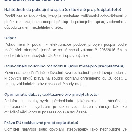
Nahlédnutí do policejního spisu (exkluzivně pro předplatitele)
Rodiči nezletilého dítěte, který je nositelem rodičovské odpovědnosti v
plném rozsahu, nelze odepřít přístup do policejního spisu, vedeného z
důvodu zranění nezletilého dítěte,...
Odpor
Pokud není k podání v elektronické podobě připojen podpis podle
zvláštních předpisů, jedná se po účinnosti zákona č. 298/2016 Sb. o
nedostatek obsahových náležitostí upravených v...
Odůvodnění soudního rozhodnutí (exkluzivně pro předplatitele)
Povinnost soudů řádně odůvodnit svá rozhodnutí představuje jeden z
klíčových prvků práva na soudní ochranu chráněného čl. 36 odst. 1
Listiny základních práv a svobod. Soudy mají...
Opomenuté důkazy (exkluzivně pro předplatitele)
Jedním z nezbytných předpokladů jakéhokoliv – řádného i
mimořádného – vydržení je držba věci. Držba zahrnuje faktické
ovládání věci (corpus possessionis) a současně...
Právo EU (exkluzivně pro předplatitele)
Odmítl-li Nejvyšší soud dovolání stěžovatelky jako nepřípustné ve