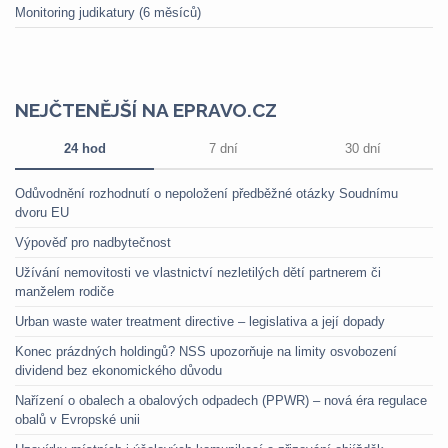
Monitoring judikatury (6 měsíců)
NEJČTENĚJŠÍ NA EPRAVO.CZ
24 hod
7 dní
30 dní
Odůvodnění rozhodnutí o nepoložení předběžné otázky Soudnímu
dvoru EU
Výpověď pro nadbytečnost
Užívání nemovitosti ve vlastnictví nezletilých dětí partnerem či
manželem rodiče
Urban waste water treatment directive – legislativa a její dopady
Konec prázdných holdingů? NSS upozorňuje na limity osvobození
dividend bez ekonomického důvodu
Nařízení o obalech a obalových odpadech (PPWR) – nová éra regulace
obalů v Evropské unii