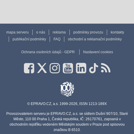
mapa serveru
o nás
reklama
podmínky provozu
kontakty
publikační podmínky
FAQ
obchodní a reklamační podmínky
Ochrana osobních údajů - GDPR
Nastavení cookies
© EPRAVO.CZ, a.s. 1999-2026, ISSN 1213-189X
Provozovatelem serveru je EPRAVO.CZ, a.s. se sídlem Dušní 907/10, Staré
Město, 110 00 Praha 1, Česká republika, IČ: 26170761, zapsaná v
obchodním rejstříku vedeném Městským soudem v Praze pod spisovou
značkou B 6510.