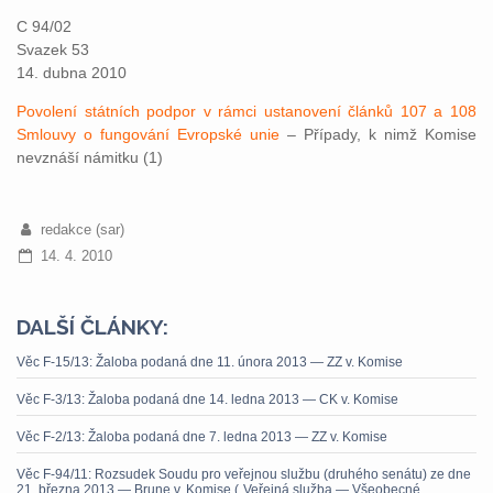
C 94/02
Svazek 53
14. dubna 2010
Povolení státních podpor v rámci ustanovení článků 107 a 108
Smlouvy o fungování Evropské unie
– Případy, k nimž Komise
nevznáší námitku (1)
redakce (sar)
14. 4. 2010
DALŠÍ ČLÁNKY:
Věc F-15/13: Žaloba podaná dne 11. února 2013 — ZZ v. Komise
Věc F-3/13: Žaloba podaná dne 14. ledna 2013 — CK v. Komise
Věc F-2/13: Žaloba podaná dne 7. ledna 2013 — ZZ v. Komise
Věc F-94/11: Rozsudek Soudu pro veřejnou službu (druhého senátu) ze dne
21. března 2013 — Brune v. Komise („Veřejná služba — Všeobecné