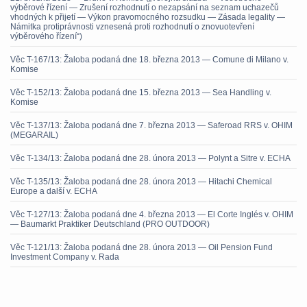
výběrové řízení — Zrušení rozhodnutí o nezapsání na seznam uchazečů
vhodných k přijetí — Výkon pravomocného rozsudku — Zásada legality —
Námitka protiprávnosti vznesená proti rozhodnutí o znovuotevření
výběrového řízení“)
Věc T-167/13: Žaloba podaná dne 18. března 2013 — Comune di Milano v.
Komise
Věc T-152/13: Žaloba podaná dne 15. března 2013 — Sea Handling v.
Komise
Věc T-137/13: Žaloba podaná dne 7. března 2013 — Saferoad RRS v. OHIM
(MEGARAIL)
Věc T-134/13: Žaloba podaná dne 28. února 2013 — Polynt a Sitre v. ECHA
Věc T-135/13: Žaloba podaná dne 28. února 2013 — Hitachi Chemical
Europe a další v. ECHA
Věc T-127/13: Žaloba podaná dne 4. března 2013 — El Corte Inglés v. OHIM
— Baumarkt Praktiker Deutschland (PRO OUTDOOR)
Věc T-121/13: Žaloba podaná dne 28. února 2013 — Oil Pension Fund
Investment Company v. Rada