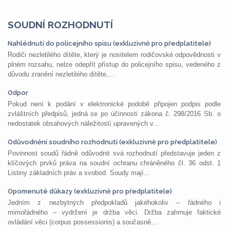
SOUDNÍ ROZHODNUTÍ
Nahlédnutí do policejního spisu (exkluzivně pro předplatitele)
Rodiči nezletilého dítěte, který je nositelem rodičovské odpovědnosti v
plném rozsahu, nelze odepřít přístup do policejního spisu, vedeného z
důvodu zranění nezletilého dítěte,...
Odpor
Pokud není k podání v elektronické podobě připojen podpis podle
zvláštních předpisů, jedná se po účinnosti zákona č. 298/2016 Sb. o
nedostatek obsahových náležitostí upravených v...
Odůvodnění soudního rozhodnutí (exkluzivně pro předplatitele)
Povinnost soudů řádně odůvodnit svá rozhodnutí představuje jeden z
klíčových prvků práva na soudní ochranu chráněného čl. 36 odst. 1
Listiny základních práv a svobod. Soudy mají...
Opomenuté důkazy (exkluzivně pro předplatitele)
Jedním z nezbytných předpokladů jakéhokoliv – řádného i
mimořádného – vydržení je držba věci. Držba zahrnuje faktické
ovládání věci (corpus possessionis) a současně...