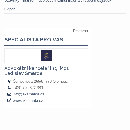
Uzavírky místních i účelových komunikací a zřizování objížděk
Odpor