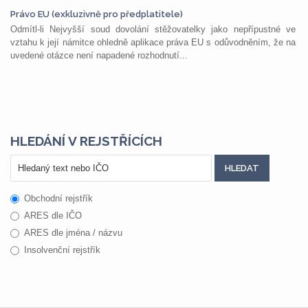
Právo EU (exkluzivně pro předplatitele)
Odmítl-li Nejvyšší soud dovolání stěžovatelky jako nepřípustné ve
vztahu k její námitce ohledně aplikace práva EU s odůvodněním, že na
uvedené otázce není napadené rozhodnutí...
HLEDÁNÍ V REJSTŘÍCÍCH
Obchodní rejstřík
ARES dle IČO
ARES dle jména / názvu
Insolvenční rejstřík