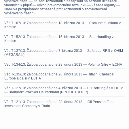
výběrové řízení — Zrušení rozhodnutí o nezapsání na seznam uchazečů
vhodných k přijetí — Výkon pravomocného rozsudku — Zásada legality —
Námitka protiprávnosti vznesená proti rozhodnutí o znovuotevření
výběrového řízení“)
Věc T-167/13: Žaloba podaná dne 18. března 2013 — Comune di Milano v.
Komise
Věc T-152/13: Žaloba podaná dne 15. března 2013 — Sea Handling v.
Komise
Věc T-137/13: Žaloba podaná dne 7. března 2013 — Saferoad RRS v. OHIM
(MEGARAIL)
Věc T-134/13: Žaloba podaná dne 28. února 2013 — Polynt a Sitre v. ECHA
Věc T-135/13: Žaloba podaná dne 28. února 2013 — Hitachi Chemical
Europe a další v. ECHA
Věc T-127/13: Žaloba podaná dne 4. března 2013 — El Corte Inglés v. OHIM
— Baumarkt Praktiker Deutschland (PRO OUTDOOR)
Věc T-121/13: Žaloba podaná dne 28. února 2013 — Oil Pension Fund
Investment Company v. Rada