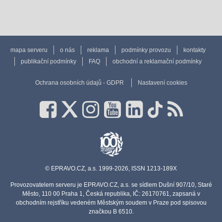
mapa serveru
o nás
reklama
podmínky provozu
kontakty
publikační podmínky
FAQ
obchodní a reklamační podmínky
Ochrana osobních údajů - GDPR
Nastavení cookies
© EPRAVO.CZ, a.s. 1999-2026, ISSN 1213-189X
Provozovatelem serveru je EPRAVO.CZ, a.s. se sídlem Dušní 907/10, Staré
Město, 110 00 Praha 1, Česká republika, IČ: 26170761, zapsaná v
obchodním rejstříku vedeném Městským soudem v Praze pod spisovou
značkou B 6510.