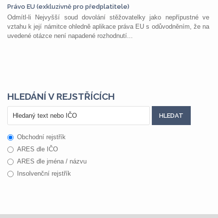
Právo EU (exkluzivně pro předplatitele)
Odmítl-li Nejvyšší soud dovolání stěžovatelky jako nepřípustné ve
vztahu k její námitce ohledně aplikace práva EU s odůvodněním, že na
uvedené otázce není napadené rozhodnutí...
HLEDÁNÍ V REJSTŘÍCÍCH
Obchodní rejstřík
ARES dle IČO
ARES dle jména / názvu
Insolvenční rejstřík