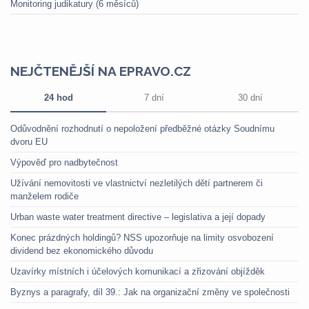
Monitoring judikatury (6 měsíců)
NEJČTENĚJŠÍ NA EPRAVO.CZ
24 hod
7 dní
30 dní
Odůvodnění rozhodnutí o nepoložení předběžné otázky Soudnímu
dvoru EU
Výpověď pro nadbytečnost
Užívání nemovitosti ve vlastnictví nezletilých dětí partnerem či
manželem rodiče
Urban waste water treatment directive – legislativa a její dopady
Konec prázdných holdingů? NSS upozorňuje na limity osvobození
dividend bez ekonomického důvodu
Uzavírky místních i účelových komunikací a zřizování objížděk
Byznys a paragrafy, díl 39.: Jak na organizační změny ve společnosti