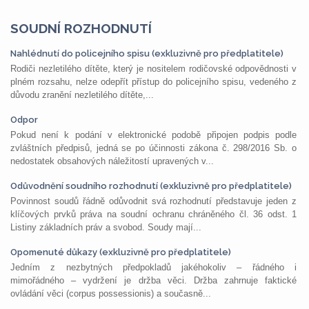
SOUDNÍ ROZHODNUTÍ
Nahlédnutí do policejního spisu (exkluzivně pro předplatitele)
Rodiči nezletilého dítěte, který je nositelem rodičovské odpovědnosti v
plném rozsahu, nelze odepřít přístup do policejního spisu, vedeného z
důvodu zranění nezletilého dítěte,...
Odpor
Pokud není k podání v elektronické podobě připojen podpis podle
zvláštních předpisů, jedná se po účinnosti zákona č. 298/2016 Sb. o
nedostatek obsahových náležitostí upravených v...
Odůvodnění soudního rozhodnutí (exkluzivně pro předplatitele)
Povinnost soudů řádně odůvodnit svá rozhodnutí představuje jeden z
klíčových prvků práva na soudní ochranu chráněného čl. 36 odst. 1
Listiny základních práv a svobod. Soudy mají...
Opomenuté důkazy (exkluzivně pro předplatitele)
Jedním z nezbytných předpokladů jakéhokoliv – řádného i
mimořádného – vydržení je držba věci. Držba zahrnuje faktické
ovládání věci (corpus possessionis) a současně...