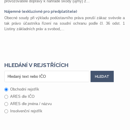
provozovatele dopravy k náhradě škody (újmy) z...
Nájemné (exkluzivně pro předplatitele)
Obecné soudy při výkladu podústavního práva poruší zákaz svévole a
tak právo účastníka řízení na soudní ochranu podle čl. 36 odst. 1
Listiny základních práv a svobod,...
HLEDÁNÍ V REJSTŘÍCÍCH
Obchodní rejstřík
ARES dle IČO
ARES dle jména / názvu
Insolvenční rejstřík