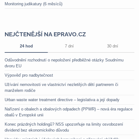
Monitoring judikatury (6 měsíců)
NEJČTENĚJŠÍ NA EPRAVO.CZ
24 hod
7 dní
30 dní
Odůvodnění rozhodnutí o nepoložení předběžné otázky Soudnímu
dvoru EU
Výpověď pro nadbytečnost
Užívání nemovitosti ve vlastnictví nezletilých dětí partnerem či
manželem rodiče
Urban waste water treatment directive – legislativa a její dopady
Nařízení o obalech a obalových odpadech (PPWR) – nová éra regulace
obalů v Evropské unii
Konec prázdných holdingů? NSS upozorňuje na limity osvobození
dividend bez ekonomického důvodu