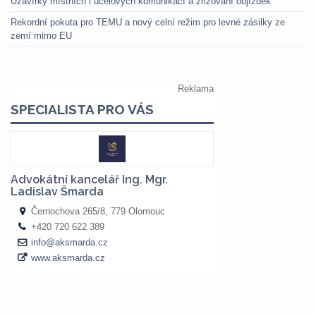
Uzavírky místních i účelových komunikací a zřizování objížděk
Rekordní pokuta pro TEMU a nový celní režim pro levné zásilky ze
zemí mimo EU