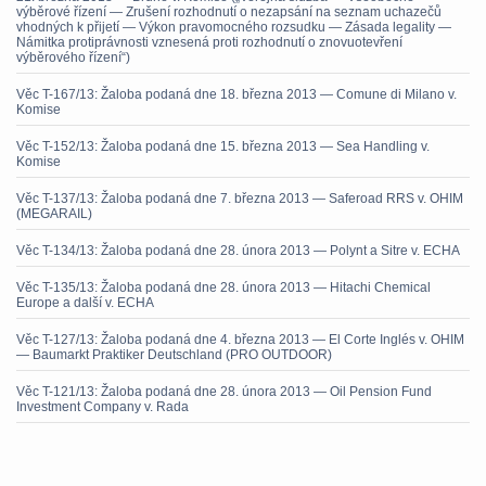
výběrové řízení — Zrušení rozhodnutí o nezapsání na seznam uchazečů
vhodných k přijetí — Výkon pravomocného rozsudku — Zásada legality —
Námitka protiprávnosti vznesená proti rozhodnutí o znovuotevření
výběrového řízení“)
Věc T-167/13: Žaloba podaná dne 18. března 2013 — Comune di Milano v.
Komise
Věc T-152/13: Žaloba podaná dne 15. března 2013 — Sea Handling v.
Komise
Věc T-137/13: Žaloba podaná dne 7. března 2013 — Saferoad RRS v. OHIM
(MEGARAIL)
Věc T-134/13: Žaloba podaná dne 28. února 2013 — Polynt a Sitre v. ECHA
Věc T-135/13: Žaloba podaná dne 28. února 2013 — Hitachi Chemical
Europe a další v. ECHA
Věc T-127/13: Žaloba podaná dne 4. března 2013 — El Corte Inglés v. OHIM
— Baumarkt Praktiker Deutschland (PRO OUTDOOR)
Věc T-121/13: Žaloba podaná dne 28. února 2013 — Oil Pension Fund
Investment Company v. Rada