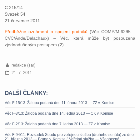
C 215/14
Svazek 54
21.července 2011
Předběžné oznámení o spojení podniků
(Věc COMP/M.6295 –
CVC/Ande/Delachaux) – Věc, která může být posouzena
zjednodušeným postupem (2)
redakce (sar)
21. 7. 2011
DALŠÍ ČLÁNKY:
Věc F-15/13: Žaloba podaná dne 11. února 2013 — ZZ v. Komise
Věc F-3/13: Žaloba podaná dne 14. ledna 2013 — CK v. Komise
Věc F-2/13: Žaloba podaná dne 7. ledna 2013 — ZZ v. Komise
Věc F-94/11: Rozsudek Soudu pro veřejnou službu (druhého senátu) ze dne
21. března 2013 — Brune v. Komise („Veřejná služba — Všeobecné