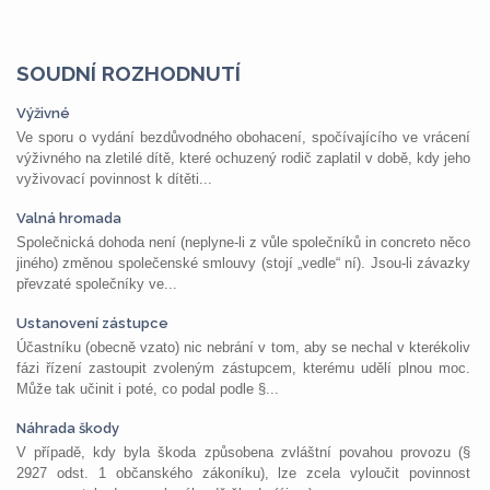
SOUDNÍ ROZHODNUTÍ
Výživné
Ve sporu o vydání bezdůvodného obohacení, spočívajícího ve vrácení
výživného na zletilé dítě, které ochuzený rodič zaplatil v době, kdy jeho
vyživovací povinnost k dítěti...
Valná hromada
Společnická dohoda není (neplyne-li z vůle společníků in concreto něco
jiného) změnou společenské smlouvy (stojí „vedle“ ní). Jsou-li závazky
převzaté společníky ve...
Ustanovení zástupce
Účastníku (obecně vzato) nic nebrání v tom, aby se nechal v kterékoliv
fázi řízení zastoupit zvoleným zástupcem, kterému udělí plnou moc.
Může tak učinit i poté, co podal podle §...
Náhrada škody
V případě, kdy byla škoda způsobena zvláštní povahou provozu (§
2927 odst. 1 občanského zákoníku), lze zcela vyloučit povinnost