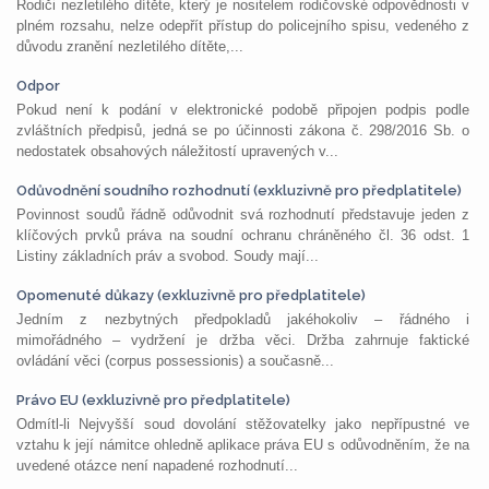
Rodiči nezletilého dítěte, který je nositelem rodičovské odpovědnosti v
plném rozsahu, nelze odepřít přístup do policejního spisu, vedeného z
důvodu zranění nezletilého dítěte,...
Odpor
Pokud není k podání v elektronické podobě připojen podpis podle
zvláštních předpisů, jedná se po účinnosti zákona č. 298/2016 Sb. o
nedostatek obsahových náležitostí upravených v...
Odůvodnění soudního rozhodnutí (exkluzivně pro předplatitele)
Povinnost soudů řádně odůvodnit svá rozhodnutí představuje jeden z
klíčových prvků práva na soudní ochranu chráněného čl. 36 odst. 1
Listiny základních práv a svobod. Soudy mají...
Opomenuté důkazy (exkluzivně pro předplatitele)
Jedním z nezbytných předpokladů jakéhokoliv – řádného i
mimořádného – vydržení je držba věci. Držba zahrnuje faktické
ovládání věci (corpus possessionis) a současně...
Právo EU (exkluzivně pro předplatitele)
Odmítl-li Nejvyšší soud dovolání stěžovatelky jako nepřípustné ve
vztahu k její námitce ohledně aplikace práva EU s odůvodněním, že na
uvedené otázce není napadené rozhodnutí...