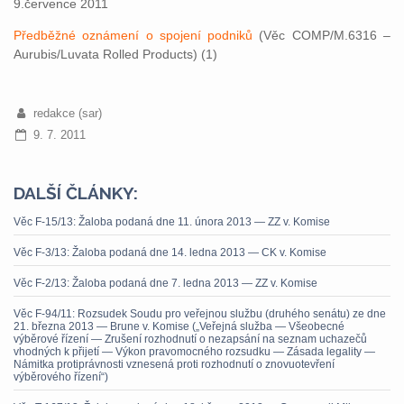
9.července 2011
Předběžné oznámení o spojení podniků
(Věc COMP/M.6316 –
Aurubis/Luvata Rolled Products) (1)
redakce (sar)
9. 7. 2011
DALŠÍ ČLÁNKY:
Věc F-15/13: Žaloba podaná dne 11. února 2013 — ZZ v. Komise
Věc F-3/13: Žaloba podaná dne 14. ledna 2013 — CK v. Komise
Věc F-2/13: Žaloba podaná dne 7. ledna 2013 — ZZ v. Komise
Věc F-94/11: Rozsudek Soudu pro veřejnou službu (druhého senátu) ze dne
21. března 2013 — Brune v. Komise („Veřejná služba — Všeobecné
výběrové řízení — Zrušení rozhodnutí o nezapsání na seznam uchazečů
vhodných k přijetí — Výkon pravomocného rozsudku — Zásada legality —
Námitka protiprávnosti vznesená proti rozhodnutí o znovuotevření
výběrového řízení“)