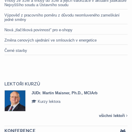
Vnosy ze SJM a vnosy do SJM a jejich valorizace v aktuální judikatuře
Nejvyššího soudu a Ústavního soudu
Výpověď z pracovního poměru z důvodu neomluveného zameškání
jedné směny
Nová „tlačítková povinnost“ pro e-shopy
Změna cenových ujednání ve smlouvách v energetice
Černé stavby
LEKTOŘI KURZŮ
JUDr. Martin Maisner, Ph.D., MCIArb
Kurzy lektora
všichni lektoři
KONFERENCE