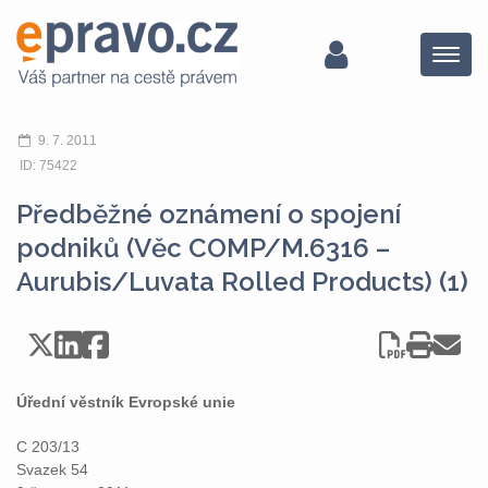
Menu
9. 7. 2011
ID: 75422
Předběžné oznámení o spojení
podniků (Věc COMP/M.6316 –
Aurubis/Luvata Rolled Products) (1)
Úřední věstník Evropské unie
C 203/13
Svazek 54