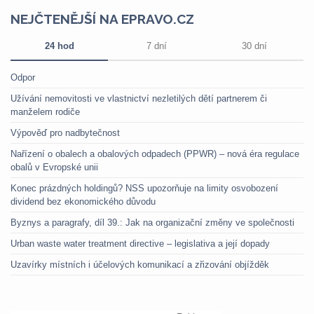
NEJČTENĚJŠÍ NA EPRAVO.CZ
24 hod
7 dní
30 dní
Odpor
Užívání nemovitosti ve vlastnictví nezletilých dětí partnerem či
manželem rodiče
Výpověď pro nadbytečnost
Nařízení o obalech a obalových odpadech (PPWR) – nová éra regulace
obalů v Evropské unii
Konec prázdných holdingů? NSS upozorňuje na limity osvobození
dividend bez ekonomického důvodu
Byznys a paragrafy, díl 39.: Jak na organizační změny ve společnosti
Urban waste water treatment directive – legislativa a její dopady
Uzavírky místních i účelových komunikací a zřizování objížděk