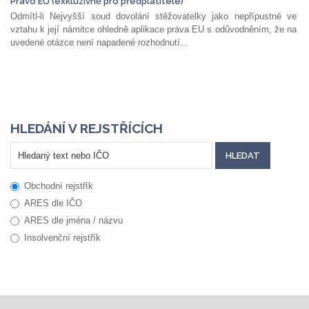
Právo EU (exkluzivně pro předplatitele)
Odmítl-li Nejvyšší soud dovolání stěžovatelky jako nepřípustné ve
vztahu k její námitce ohledně aplikace práva EU s odůvodněním, že na
uvedené otázce není napadené rozhodnutí...
HLEDÁNÍ V REJSTŘÍCÍCH
Obchodní rejstřík
ARES dle IČO
ARES dle jména / názvu
Insolvenční rejstřík