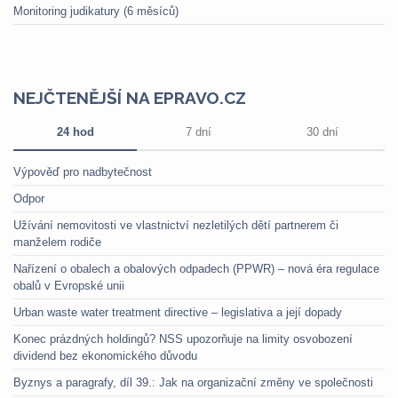
Monitoring judikatury (6 měsíců)
NEJČTENĚJŠÍ NA EPRAVO.CZ
24 hod
7 dní
30 dní
Výpověď pro nadbytečnost
Odpor
Užívání nemovitosti ve vlastnictví nezletilých dětí partnerem či
manželem rodiče
Nařízení o obalech a obalových odpadech (PPWR) – nová éra regulace
obalů v Evropské unii
Urban waste water treatment directive – legislativa a její dopady
Konec prázdných holdingů? NSS upozorňuje na limity osvobození
dividend bez ekonomického důvodu
Byznys a paragrafy, díl 39.: Jak na organizační změny ve společnosti