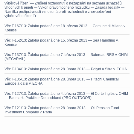
výběrové řízení — Zrušení rozhodnutí o nezapsání na seznam uchazečů
vhodných k přijetí — Výkon pravomocného rozsudku — Zásada legality —
Námitka protiprávnosti vznesená proti rozhodnutí o znovuotevření
výběrového řízení“)
Věc T-167/13: Žaloba podaná dne 18. března 2013 — Comune di Milano v.
Komise
Věc T-152/13: Žaloba podaná dne 15. března 2013 — Sea Handling v.
Komise
Věc T-137/13: Žaloba podaná dne 7. března 2013 — Saferoad RRS v. OHIM
(MEGARAIL)
Věc T-134/13: Žaloba podaná dne 28. února 2013 — Polynt a Sitre v. ECHA
Věc T-135/13: Žaloba podaná dne 28. února 2013 — Hitachi Chemical
Europe a další v. ECHA
Věc T-127/13: Žaloba podaná dne 4. března 2013 — El Corte Inglés v. OHIM
— Baumarkt Praktiker Deutschland (PRO OUTDOOR)
Věc T-121/13: Žaloba podaná dne 28. února 2013 — Oil Pension Fund
Investment Company v. Rada