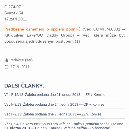
C 274/07
Svazek 54
17.září 2011
Předběžné oznámení o spojení podniků
(Věc COMP/M.6331 –
KKR/Silver Lake/GO Daddy Group) – Věc, která může být
posouzena zjednodušeným postupem (1)
redakce (sar)
17. 9. 2011
DALŠÍ ČLÁNKY:
Věc F-15/13: Žaloba podaná dne 11. února 2013 — ZZ v. Komise
Věc F-3/13: Žaloba podaná dne 14. ledna 2013 — CK v. Komise
Věc F-2/13: Žaloba podaná dne 7. ledna 2013 — ZZ v. Komise
Věc F-94/11: Rozsudek Soudu pro veřejnou službu (druhého senátu) ze dne
21. března 2013 — Brune v. Komise („Veřejná služba — Všeobecné