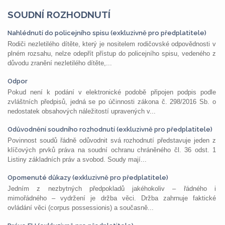
SOUDNÍ ROZHODNUTÍ
Nahlédnutí do policejního spisu (exkluzivně pro předplatitele)
Rodiči nezletilého dítěte, který je nositelem rodičovské odpovědnosti v
plném rozsahu, nelze odepřít přístup do policejního spisu, vedeného z
důvodu zranění nezletilého dítěte,...
Odpor
Pokud není k podání v elektronické podobě připojen podpis podle
zvláštních předpisů, jedná se po účinnosti zákona č. 298/2016 Sb. o
nedostatek obsahových náležitostí upravených v...
Odůvodnění soudního rozhodnutí (exkluzivně pro předplatitele)
Povinnost soudů řádně odůvodnit svá rozhodnutí představuje jeden z
klíčových prvků práva na soudní ochranu chráněného čl. 36 odst. 1
Listiny základních práv a svobod. Soudy mají...
Opomenuté důkazy (exkluzivně pro předplatitele)
Jedním z nezbytných předpokladů jakéhokoliv – řádného i
mimořádného – vydržení je držba věci. Držba zahrnuje faktické
ovládání věci (corpus possessionis) a současně...