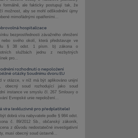
 formálně, ale fakticky postupují tak, že
učí možnost, aby se mohl odškodnění újmy
obené mimořádnými opatřeními...
brovolná hospitalizace
ínku bezprostřednosti závažného ohrožení
 nebo svého okolí, která představuje ve
lu § 38 odst. 1 písm. b) zákona o
votních službách jednu z nezbytných
nek pro...
odnění rozhodnutí o nepoložení
běžné otázky Soudnímu dvoru EU
 v otázce, v níž má být aplikováno unijní
o, obecný soud rozhodující jako soud
dní instance ve smyslu čl. 267 Smlouvy o
vání Evropské unie nepoložení...
 víra (exkluzivně pro předplatitele)
 být dobrá víra nabyvatele podle § 984 odst.
kona č. 89/2012 Sb., občanský zákoník,
cena z důvodu nedostatečné investigativní
ity, musí obecný soud ústavně...