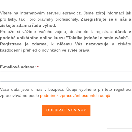
(onli
2
Vítejte na internetovém serveru epravo.cz. Jsme zdroj informací jak
Prakt
pro laiky, tak i pro právníky profesionály.
Zaregistrujte se u nás a
smluv
získejte zdarma řadu výhod.
Protože si vážíme Vašeho zájmu, dostanete k registraci
dárek v
0
ků
(Věc COMP/M.6406 – Colisée Laffitte/CDC/Ensemble
podobě unikátního online kurzu "Taktika jednání o smlouvách".
Prakt
ýt posouzena zjednodušeným postupem (1)
judik
Registrace je zdarma, k ničemu Vás nezavazuje
a získáte
každodenní přehled o novinkách ve světě práva.
ONL
19. 10. 2011
E-mailová adresa:
*
Vnos
valor
soud
Vaše data jsou u nás v bezpečí. Údaje vyplněné při této registraci
Výpo
13 — ZZ v. Komise
neom
zpracováváme podle
podmínek zpracování osobních údajů
3 — CK v. Komise
Nová 
— ZZ v. Komise
Změn
energ
užbu (druhého senátu) ze dne 21. března 2013 — Brune v. Komise
í — Zrušení rozhodnutí o nezapsání na seznam uchazečů vhodných k
Čern
da legality — Námitka protiprávnosti vznesená proti rozhodnutí o