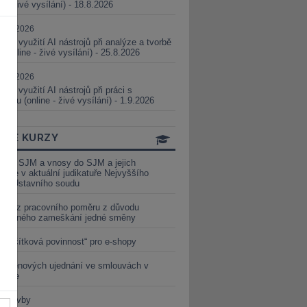
ne - živé vysílání) - 18.8.2026
5.08.2026
ické využití AI nástrojů při analýze a tvorbě
 (online - živé vysílání) - 25.8.2026
1.09.2026
ické využití AI nástrojů při práci s
aturou (online - živé vysílání) - 1.9.2026
INE KURZY
y ze SJM a vnosy do SJM a jejich
izace v aktuální judikatuře Nejvyššího
u a Ústavního soudu
věď z pracovního poměru z důvodu
luveného zameškání jedné směny
„tlačítková povinnost“ pro e-shopy
a cenových ujednání ve smlouvách v
etice
é stavby