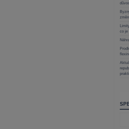
důvo
Byzny
změn
Limit
co je
Náhr
Prodl
flexi
Aktuá
repub
prakt