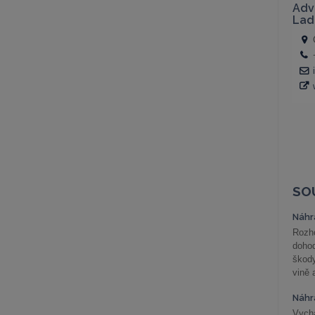
SO
Náhr
Rozho
doho
škod
vině 
Náhr
Vychá