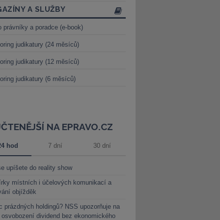
AZÍNY A SLUŽBY
o právníky a poradce (e-book)
oring judikatury (24 měsíců)
oring judikatury (12 měsíců)
oring judikatury (6 měsíců)
JČTENĚJŠÍ NA EPRAVO.CZ
24 hod
7 dní
30 dní
e upíšete do reality show
rky místních i účelových komunikací a
vání objížděk
c prázdných holdingů? NSS upozorňuje na
y osvobození dividend bez ekonomického