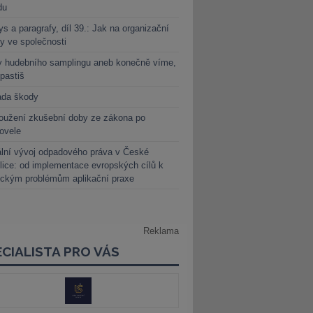
du
s a paragrafy, díl 39.: Jak na organizační
y ve společnosti
y hudebního samplingu aneb konečně víme,
 pastiš
ada škody
oužení zkušební doby ze zákona po
novele
lní vývoj odpadového práva v České
lice: od implementace evropských cílů k
ickým problémům aplikační praxe