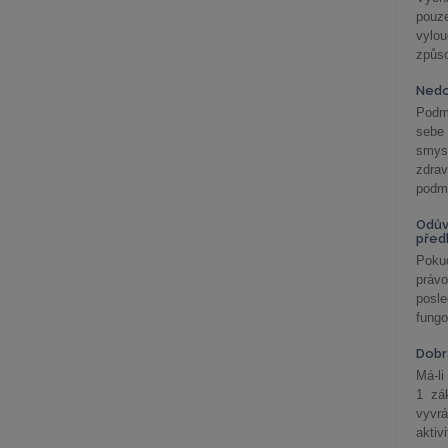
pouze
vylo
způs
Nedo
Podm
sebe
smys
zdra
podmí
Odův
před
Pokud
práv
posle
fungo
Dobrá
Má-li
1 zá
vyvrá
aktiv