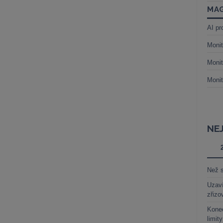
MAG
AI pr
Monit
Monit
Monit
NE
Než s
Uzaví
zřizo
Kone
limit