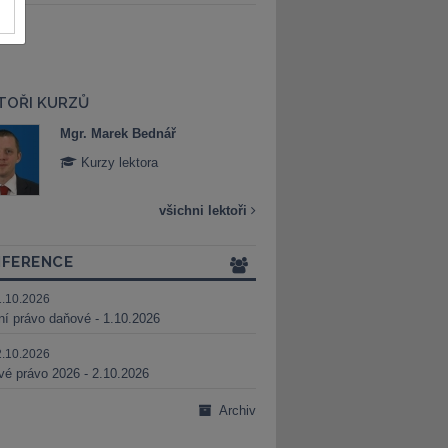
TOŘI KURZŮ
Mgr. Marek Bednář
Mgr. Veronika 
Kurzy lektora
Kurzy lektora
všichni lektoři
FERENCE
1.10.2026
ní právo daňové - 1.10.2026
2.10.2026
é právo 2026 - 2.10.2026
Archiv