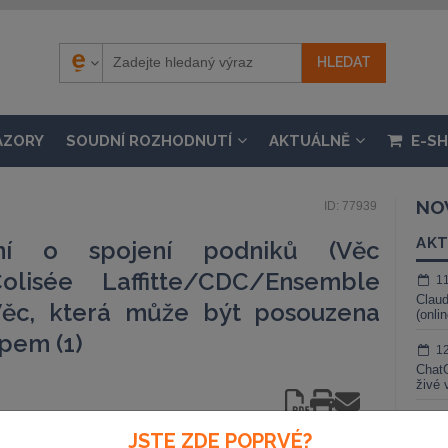
ÁZORY
SOUDNÍ ROZHODNUTÍ
AKTUÁLNĚ
E-S
NO
ID: 77939
AKT
ní o spojení podniků (Věc
isée Laffitte/CDC/Ensemble
1
Claud
 Věc, která může být posouzena
(onli
pem (1)
1
ChatG
živé 
1
JSTE ZDE POPRVÉ?
Gemin