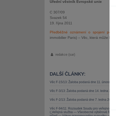
Úřední věstník Evropské unie
C 307/09
Svazek 54
19. října 2011
Předběžné oznámení o spojení podni
immobilier Paris) – Věc, která může b
redakce (sar)
DALŠÍ ČLÁNKY:
Věc F-15/13: Žaloba podaná dne 11. února 20
Věc F-3/13: Žaloba podaná dne 14. ledna 201
Věc F-2/13: Žaloba podaná dne 7. ledna 2013 
Věc F-94/11: Rozsudek Soudu pro veřejnou sl
(„Veřejná služba — Všeobecné výběrové řízen
přijetí — Výkon pravomocného rozsudku — Zása