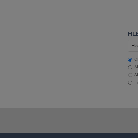
HLE
O
A
A
In