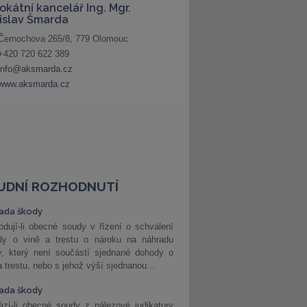
UDNÍ ROZHODNUTÍ
ada škody
dují-li obecné soudy v řízení o schválení
dy o vině a trestu o nároku na náhradu
y, který není součástí sjednané dohody o
a trestu, nebo s jehož výší sjednanou...
ada škody
zí-li obecné soudy z nálezové judikatury