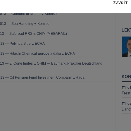
ZAVŘÍT
2013 — Comune di Milano v. Komise
2013 — Sea Handling v. Komise
LEK
2013 — Saferoad RRS v. OHIM (MEGARAIL)
áš Sokol
JUDr. Martin Maisner, Ph.D.,
13 — Polynt a Sitre v. ECHA
MCIArb
ktora
Kurzy lektora
13 — Hitachi Chemical Europe a další v. ECHA
13 — El Corte Inglés v. OHIM — Baumarkt Praktiker Deutschland
KON
013 — Oil Pension Fund Investment Company v. Rada
0
Trest
0
Daňov