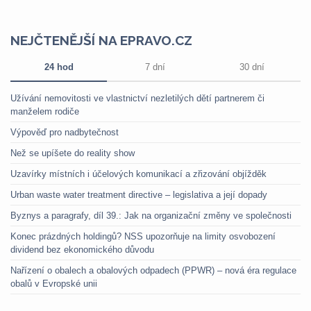
NEJČTENĚJŠÍ NA EPRAVO.CZ
24 hod
7 dní
30 dní
Užívání nemovitosti ve vlastnictví nezletilých dětí partnerem či
manželem rodiče
Výpověď pro nadbytečnost
Než se upíšete do reality show
Uzavírky místních i účelových komunikací a zřizování objížděk
Urban waste water treatment directive – legislativa a její dopady
Byznys a paragrafy, díl 39.: Jak na organizační změny ve společnosti
Konec prázdných holdingů? NSS upozorňuje na limity osvobození
dividend bez ekonomického důvodu
Nařízení o obalech a obalových odpadech (PPWR) – nová éra regulace
obalů v Evropské unii