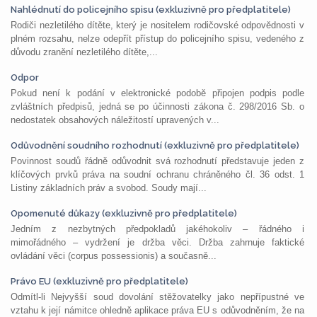
Nahlédnutí do policejního spisu (exkluzivně pro předplatitele)
Rodiči nezletilého dítěte, který je nositelem rodičovské odpovědnosti v
plném rozsahu, nelze odepřít přístup do policejního spisu, vedeného z
důvodu zranění nezletilého dítěte,...
Odpor
Pokud není k podání v elektronické podobě připojen podpis podle
zvláštních předpisů, jedná se po účinnosti zákona č. 298/2016 Sb. o
nedostatek obsahových náležitostí upravených v...
Odůvodnění soudního rozhodnutí (exkluzivně pro předplatitele)
Povinnost soudů řádně odůvodnit svá rozhodnutí představuje jeden z
klíčových prvků práva na soudní ochranu chráněného čl. 36 odst. 1
Listiny základních práv a svobod. Soudy mají...
Opomenuté důkazy (exkluzivně pro předplatitele)
Jedním z nezbytných předpokladů jakéhokoliv – řádného i
mimořádného – vydržení je držba věci. Držba zahrnuje faktické
ovládání věci (corpus possessionis) a současně...
Právo EU (exkluzivně pro předplatitele)
Odmítl-li Nejvyšší soud dovolání stěžovatelky jako nepřípustné ve
vztahu k její námitce ohledně aplikace práva EU s odůvodněním, že na