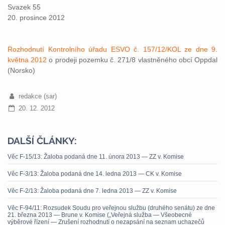
Svazek 55
20. prosince 2012
Rozhodnutí Kontrolního úřadu ESVO č. 157/12/KOL ze dne 9.
května 2012
o prodeji pozemku č. 271/8 vlastněného obcí Oppdal
(Norsko)
redakce (sar)
20. 12. 2012
DALŠÍ ČLÁNKY:
Věc F-15/13: Žaloba podaná dne 11. února 2013 — ZZ v. Komise
Věc F-3/13: Žaloba podaná dne 14. ledna 2013 — CK v. Komise
Věc F-2/13: Žaloba podaná dne 7. ledna 2013 — ZZ v. Komise
Věc F-94/11: Rozsudek Soudu pro veřejnou službu (druhého senátu) ze dne
21. března 2013 — Brune v. Komise („Veřejná služba — Všeobecné
výběrové řízení — Zrušení rozhodnutí o nezapsání na seznam uchazečů