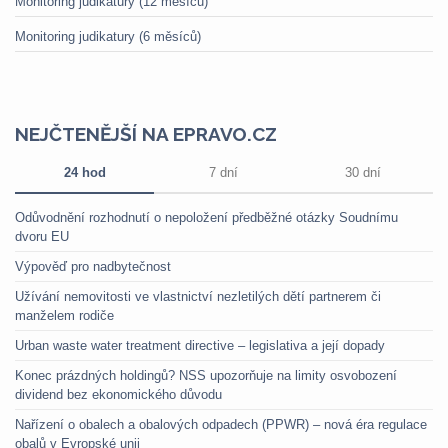
Monitoring judikatury (12 měsíců)
Monitoring judikatury (6 měsíců)
NEJČTENĚJŠÍ NA EPRAVO.CZ
24 hod
7 dní
30 dní
Odůvodnění rozhodnutí o nepoložení předběžné otázky Soudnímu
dvoru EU
Výpověď pro nadbytečnost
Užívání nemovitosti ve vlastnictví nezletilých dětí partnerem či
manželem rodiče
Urban waste water treatment directive – legislativa a její dopady
Konec prázdných holdingů? NSS upozorňuje na limity osvobození
dividend bez ekonomického důvodu
Nařízení o obalech a obalových odpadech (PPWR) – nová éra regulace
obalů v Evropské unii