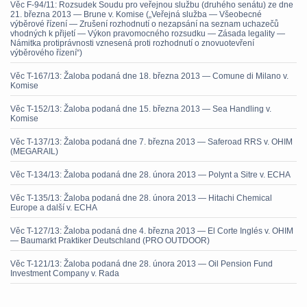
Věc F-94/11: Rozsudek Soudu pro veřejnou službu (druhého senátu) ze dne
21. března 2013 — Brune v. Komise („Veřejná služba — Všeobecné
výběrové řízení — Zrušení rozhodnutí o nezapsání na seznam uchazečů
vhodných k přijetí — Výkon pravomocného rozsudku — Zásada legality —
Námitka protiprávnosti vznesená proti rozhodnutí o znovuotevření
výběrového řízení“)
Věc T-167/13: Žaloba podaná dne 18. března 2013 — Comune di Milano v.
Komise
Věc T-152/13: Žaloba podaná dne 15. března 2013 — Sea Handling v.
Komise
Věc T-137/13: Žaloba podaná dne 7. března 2013 — Saferoad RRS v. OHIM
(MEGARAIL)
Věc T-134/13: Žaloba podaná dne 28. února 2013 — Polynt a Sitre v. ECHA
Věc T-135/13: Žaloba podaná dne 28. února 2013 — Hitachi Chemical
Europe a další v. ECHA
Věc T-127/13: Žaloba podaná dne 4. března 2013 — El Corte Inglés v. OHIM
— Baumarkt Praktiker Deutschland (PRO OUTDOOR)
Věc T-121/13: Žaloba podaná dne 28. února 2013 — Oil Pension Fund
Investment Company v. Rada