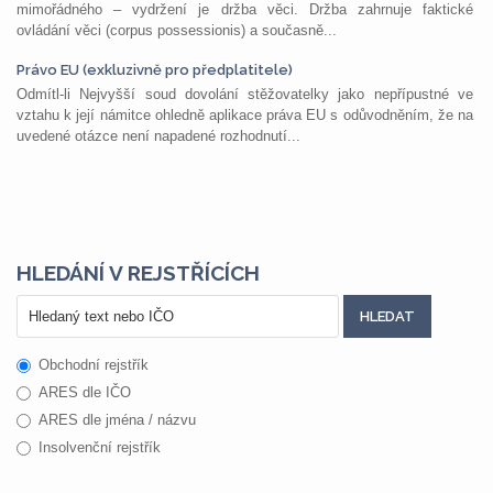
mimořádného – vydržení je držba věci. Držba zahrnuje faktické
ovládání věci (corpus possessionis) a současně...
Právo EU (exkluzivně pro předplatitele)
Odmítl-li Nejvyšší soud dovolání stěžovatelky jako nepřípustné ve
vztahu k její námitce ohledně aplikace práva EU s odůvodněním, že na
uvedené otázce není napadené rozhodnutí...
HLEDÁNÍ V REJSTŘÍCÍCH
Obchodní rejstřík
ARES dle IČO
ARES dle jména / názvu
Insolvenční rejstřík