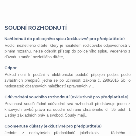
SOUDNÍ ROZHODNUTÍ
Nahlédnutí do policejního spisu (exkluzivně pro předplatitele)
Rodiči nezletilého dítěte, který je nositelem rodičovské odpovědnosti v
plném rozsahu, nelze odepřít přístup do policejního spisu, vedeného z
důvodu zranění nezletilého dítěte,...
Odpor
Pokud není k podání v elektronické podobě připojen podpis podle
zvláštních předpisů, jedná se po účinnosti zákona č. 298/2016 Sb. o
nedostatek obsahových náležitostí upravených v...
Odůvodnění soudního rozhodnutí (exkluzivně pro předplatitele)
Povinnost soudů řádně odůvodnit svá rozhodnutí představuje jeden z
klíčových prvků práva na soudní ochranu chráněného čl. 36 odst. 1
Listiny základních práv a svobod. Soudy mají...
Opomenuté důkazy (exkluzivně pro předplatitele)
Jedním z nezbytných předpokladů jakéhokoliv – řádného i