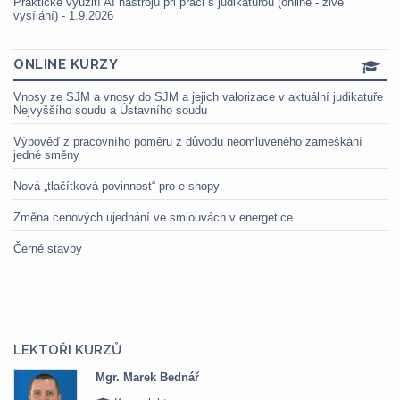
Praktické využití AI nástrojů při práci s judikaturou (online - živé
vysílání) - 1.9.2026
ONLINE KURZY
Vnosy ze SJM a vnosy do SJM a jejich valorizace v aktuální judikatuře
Nejvyššího soudu a Ústavního soudu
Výpověď z pracovního poměru z důvodu neomluveného zameškání
jedné směny
Nová „tlačítková povinnost“ pro e-shopy
Změna cenových ujednání ve smlouvách v energetice
Černé stavby
LEKTOŘI KURZŮ
Mgr. Marek Bednář