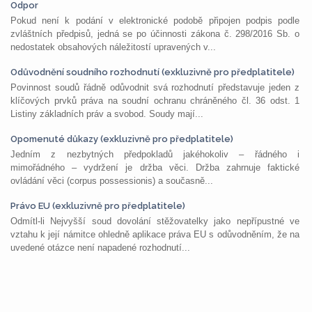
Odpor
Pokud není k podání v elektronické podobě připojen podpis podle
zvláštních předpisů, jedná se po účinnosti zákona č. 298/2016 Sb. o
nedostatek obsahových náležitostí upravených v...
Odůvodnění soudního rozhodnutí (exkluzivně pro předplatitele)
Povinnost soudů řádně odůvodnit svá rozhodnutí představuje jeden z
klíčových prvků práva na soudní ochranu chráněného čl. 36 odst. 1
Listiny základních práv a svobod. Soudy mají...
Opomenuté důkazy (exkluzivně pro předplatitele)
Jedním z nezbytných předpokladů jakéhokoliv – řádného i
mimořádného – vydržení je držba věci. Držba zahrnuje faktické
ovládání věci (corpus possessionis) a současně...
Právo EU (exkluzivně pro předplatitele)
Odmítl-li Nejvyšší soud dovolání stěžovatelky jako nepřípustné ve
vztahu k její námitce ohledně aplikace práva EU s odůvodněním, že na
uvedené otázce není napadené rozhodnutí...