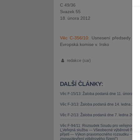
C 49/36
Svazek 55
18. února 2012
Věc C-356/10:
Usnesení předsedy tře
Evropská komise v. Irsko
redakce (sar)
DALŠÍ ČLÁNKY:
Věc F-15/13: Žaloba podaná dne 11. února 20
Věc F-3/13: Žaloba podaná dne 14. ledna 201
Věc F-2/13: Žaloba podaná dne 7. ledna 2013 
Věc F-94/11: Rozsudek Soudu pro veřejnou sl
(„Veřejná služba — Všeobecné výběrové řízen
přijetí — Výkon pravomocného rozsudku — Zása
znovuotevření výběrového řízení“)