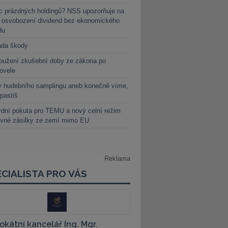
c prázdných holdingů? NSS upozorňuje na
y osvobození dividend bez ekonomického
du
ada škody
oužení zkušební doby ze zákona po
novele
y hudebního samplingu aneb konečně víme,
 pastiš
dní pokuta pro TEMU a nový celní režim
evné zásilky ze zemí mimo EU