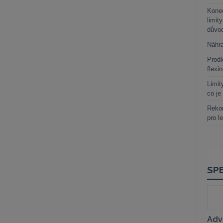
Kone
limit
důvo
Náhr
Prodl
flexi
Limit
co je
Rekor
pro l