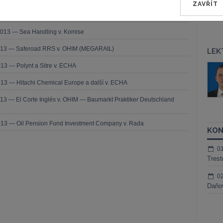
ZAVŘÍT
2013 — Comune di Milano v. Komise
2013 — Sea Handling v. Komise
2013 — Saferoad RRS v. OHIM (MEGARAIL)
LEK
13 — Polynt a Sitre v. ECHA
áš Sokol
JUDr. Martin Maisner, Ph.D.,
MCIArb
ktora
13 — Hitachi Chemical Europe a další v. ECHA
Kurzy lektora
13 — El Corte Inglés v. OHIM — Baumarkt Praktiker Deutschland
013 — Oil Pension Fund Investment Company v. Rada
KON
0
Trest
0
Daňov