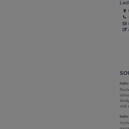
SO
Náhr
Rozho
doho
škod
vině 
Náhr
Vychá
pouze