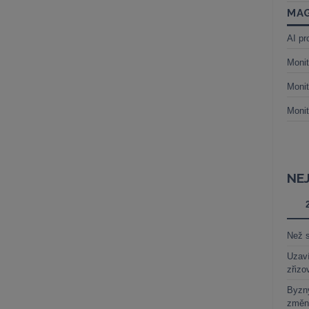
MAG
AI pr
Monit
Monit
Monit
NE
Než s
Uzaví
zřizo
Byzny
změn