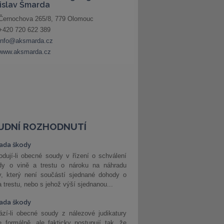
UDNÍ ROZHODNUTÍ
ada škody
dují-li obecné soudy v řízení o schválení
dy o vině a trestu o nároku na náhradu
y, který není součástí sjednané dohody o
a trestu, nebo s jehož výší sjednanou...
ada škody
zí-li obecné soudy z nálezové judikatury
 formálně, ale fakticky postupují tak, že