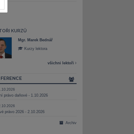
TOŘI KURZŮ
Mgr. Marek Bednář
Mgr. Veronika 
Kurzy lektora
Kurzy lektora
všichni lektoři
FERENCE
1.10.2026
ní právo daňové - 1.10.2026
2.10.2026
é právo 2026 - 2.10.2026
Archiv