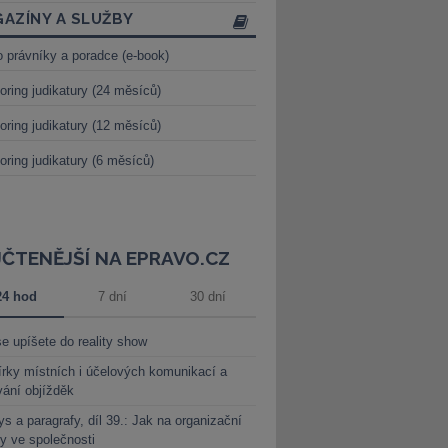
AZÍNY A SLUŽBY
o právníky a poradce (e-book)
oring judikatury (24 měsíců)
oring judikatury (12 měsíců)
oring judikatury (6 měsíců)
JČTENĚJŠÍ NA EPRAVO.CZ
24 hod
7 dní
30 dní
e upíšete do reality show
rky místních i účelových komunikací a
vání objížděk
s a paragrafy, díl 39.: Jak na organizační
y ve společnosti