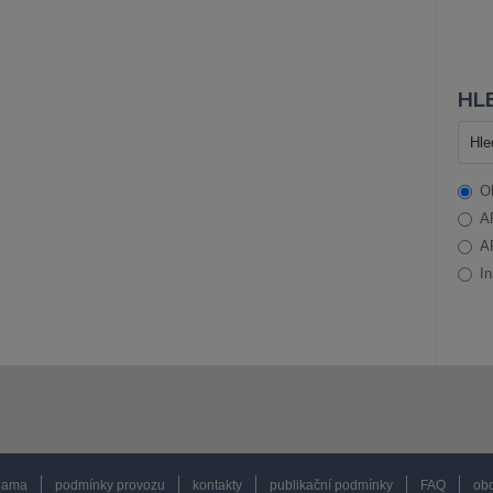
HLE
O
A
A
In
lama
podmínky provozu
kontakty
publikační podmínky
FAQ
obc