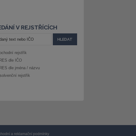
DÁNÍ V REJSTŘÍCÍCH
bchodní rejstřík
RES dle IČO
RES dle jména / názvu
solvenční rejstřík
hodní a reklamační podmínky