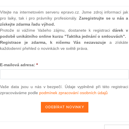
(onli
Vítejte na internetovém serveru epravo.cz. Jsme zdroj informací jak
2
Prakt
pro laiky, tak i pro právníky profesionály.
Zaregistrujte se u nás a
smluv
získejte zdarma řadu výhod.
Protože si vážíme Vašeho zájmu, dostanete k registraci
dárek v
0
tího senátu Soudního dvora ze dne 22. listopadu 2011 —
podobě unikátního online kurzu "Taktika jednání o smlouvách".
Prakt
judik
Registrace je zdarma, k ničemu Vás nezavazuje
a získáte
každodenní přehled o novinkách ve světě práva.
18. 2. 2012
ONL
E-mailová adresa:
*
Vnos
valor
soud
13 — ZZ v. Komise
Vaše data jsou u nás v bezpečí. Údaje vyplněné při této registraci
Výpo
neom
zpracováváme podle
podmínek zpracování osobních údajů
3 — CK v. Komise
Nová 
— ZZ v. Komise
Změn
užbu (druhého senátu) ze dne 21. března 2013 — Brune v. Komise
energ
í — Zrušení rozhodnutí o nezapsání na seznam uchazečů vhodných k
da legality — Námitka protiprávnosti vznesená proti rozhodnutí o
Čern