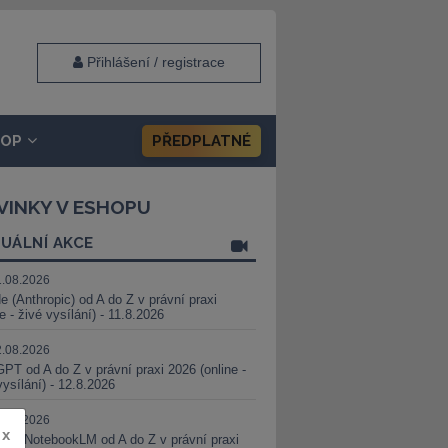
Přihlášení / registrace
HOP
PŘEDPLATNÉ
VINKY V ESHOPU
UÁLNÍ AKCE
1.08.2026
e (Anthropic) od A do Z v právní praxi
ne - živé vysílání) - 11.8.2026
2.08.2026
PT od A do Z v právní praxi 2026 (online -
vysílání) - 12.8.2026
8.08.2026
x
i a NotebookLM od A do Z v právní praxi