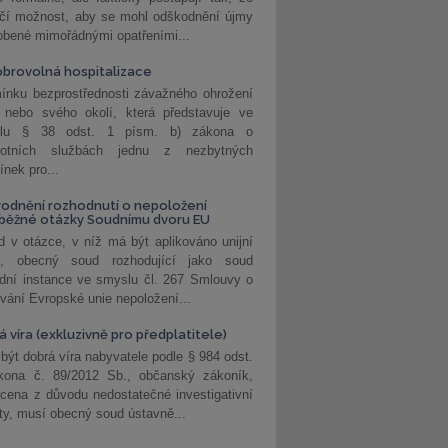
učí možnost, aby se mohl odškodnění újmy
obené mimořádnými opatřeními...
brovolná hospitalizace
ínku bezprostřednosti závažného ohrožení
 nebo svého okolí, která představuje ve
lu § 38 odst. 1 písm. b) zákona o
votních službách jednu z nezbytných
nek pro...
odnění rozhodnutí o nepoložení
běžné otázky Soudnímu dvoru EU
 v otázce, v níž má být aplikováno unijní
o, obecný soud rozhodující jako soud
dní instance ve smyslu čl. 267 Smlouvy o
vání Evropské unie nepoložení...
 víra (exkluzivně pro předplatitele)
 být dobrá víra nabyvatele podle § 984 odst.
kona č. 89/2012 Sb., občanský zákoník,
cena z důvodu nedostatečné investigativní
ity, musí obecný soud ústavně...