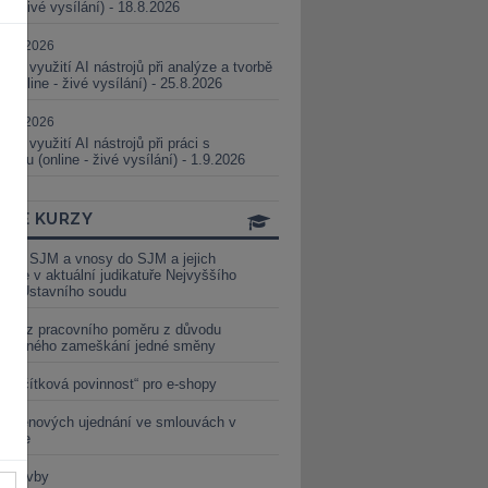
ne - živé vysílání) - 18.8.2026
5.08.2026
ické využití AI nástrojů při analýze a tvorbě
 (online - živé vysílání) - 25.8.2026
1.09.2026
ické využití AI nástrojů při práci s
aturou (online - živé vysílání) - 1.9.2026
INE KURZY
y ze SJM a vnosy do SJM a jejich
izace v aktuální judikatuře Nejvyššího
u a Ústavního soudu
věď z pracovního poměru z důvodu
luveného zameškání jedné směny
„tlačítková povinnost“ pro e-shopy
a cenových ujednání ve smlouvách v
etice
é stavby