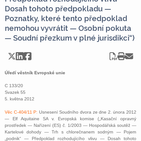
Dosah tohoto předpokladu —
Poznatky, které tento předpoklad
nemohou vyvrátit — Osobní pokuta
— Soudní přezkum v plné jurisdikci“)
Úředí věstník Evropské unie
C 133/20
Svazek 55
5. května 2012
Věc C-404/11 P:
Usnesení Soudního dvora ze dne 2. února 2012
— Elf Aquitaine SA v. Evropská komise („Kasační opravný
prostředek — Nařízení (ES) č. 1/2003 — Hospodářská soutěž —
Kartelové dohody — Trh s chlorečnanem sodným — Pojem
„podnik“ — Předpoklad rozhodujícího vlivu — Dosah tohoto