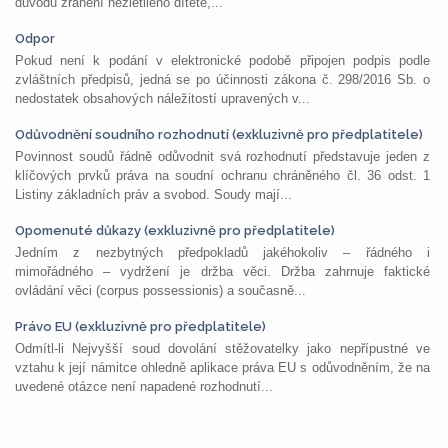
důvodu zranění nezletilého dítěte,...
Odpor
Pokud není k podání v elektronické podobě připojen podpis podle
zvláštních předpisů, jedná se po účinnosti zákona č. 298/2016 Sb. o
nedostatek obsahových náležitostí upravených v...
Odůvodnění soudního rozhodnutí (exkluzivně pro předplatitele)
Povinnost soudů řádně odůvodnit svá rozhodnutí představuje jeden z
klíčových prvků práva na soudní ochranu chráněného čl. 36 odst. 1
Listiny základních práv a svobod. Soudy mají...
Opomenuté důkazy (exkluzivně pro předplatitele)
Jedním z nezbytných předpokladů jakéhokoliv – řádného i
mimořádného – vydržení je držba věci. Držba zahrnuje faktické
ovládání věci (corpus possessionis) a současně...
Právo EU (exkluzivně pro předplatitele)
Odmítl-li Nejvyšší soud dovolání stěžovatelky jako nepřípustné ve
vztahu k její námitce ohledně aplikace práva EU s odůvodněním, že na
uvedené otázce není napadené rozhodnutí...