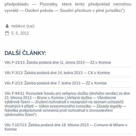
předpokladu — Poznatky, které tento předpoklad nemohou
vyvrátit — Osobní pokuta — Soudní přezkum v plné jurisdikci“)
redakce (sar)
5. 5. 2012
DALŠÍ ČLÁNKY:
Věc F-15/13: Žaloba podaná dne 11. února 2013 — ZZ v. Komise
Věc F-3/13: Žaloba podaná dne 14. ledna 2013 — CK v. Komise
Věc F-2/13: Žaloba podaná dne 7. ledna 2013 — ZZ v. Komise
Věc F-94/11: Rozsudek Soudu pro veřejnou službu (druhého senátu) ze dne
21. března 2013 — Brune v. Komise („Veřejná služba — Všeobecné
výběrové řízení — Zrušení rozhodnutí o nezapsání na seznam uchazečů
vhodných k přijetí — Výkon pravomocného rozsudku — Zásada legality —
Námitka protiprávnosti vznesená proti rozhodnutí o znovuotevření
výběrového řízení“)
Věc T-167/13: Žaloba podaná dne 18. března 2013 — Comune di Milano v.
Komise