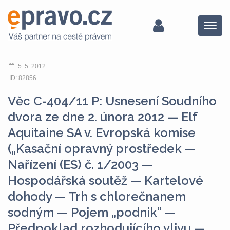
Menu
5. 5. 2012
ID: 82856
Věc C-404/11 P: Usnesení Soudního
dvora ze dne 2. února 2012 — Elf
Aquitaine SA v. Evropská komise
(„Kasační opravný prostředek —
Nařízení (ES) č. 1/2003 —
Hospodářská soutěž — Kartelové
dohody — Trh s chlorečnanem
sodným — Pojem „podnik“ —
Předpoklad rozhodujícího vlivu —