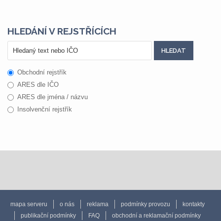
HLEDÁNÍ V REJSTŘÍCÍCH
Obchodní rejstřík
ARES dle IČO
ARES dle jména / názvu
Insolvenční rejstřík
mapa serveru
o nás
reklama
podmínky provozu
kontakty
publikační podmínky
FAQ
obchodní a reklamační podmínky