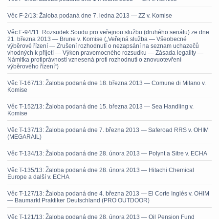
Věc F-2/13: Žaloba podaná dne 7. ledna 2013 — ZZ v. Komise
Věc F-94/11: Rozsudek Soudu pro veřejnou službu (druhého senátu) ze dne
21. března 2013 — Brune v. Komise („Veřejná služba — Všeobecné
výběrové řízení — Zrušení rozhodnutí o nezapsání na seznam uchazečů
vhodných k přijetí — Výkon pravomocného rozsudku — Zásada legality —
Námitka protiprávnosti vznesená proti rozhodnutí o znovuotevření
výběrového řízení“)
Věc T-167/13: Žaloba podaná dne 18. března 2013 — Comune di Milano v.
Komise
Věc T-152/13: Žaloba podaná dne 15. března 2013 — Sea Handling v.
Komise
Věc T-137/13: Žaloba podaná dne 7. března 2013 — Saferoad RRS v. OHIM
(MEGARAIL)
Věc T-134/13: Žaloba podaná dne 28. února 2013 — Polynt a Sitre v. ECHA
Věc T-135/13: Žaloba podaná dne 28. února 2013 — Hitachi Chemical
Europe a další v. ECHA
Věc T-127/13: Žaloba podaná dne 4. března 2013 — El Corte Inglés v. OHIM
— Baumarkt Praktiker Deutschland (PRO OUTDOOR)
Věc T-121/13: Žaloba podaná dne 28. února 2013 — Oil Pension Fund