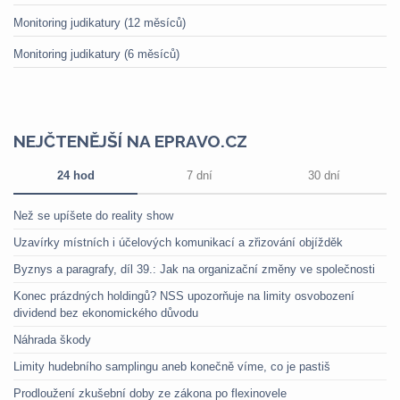
Monitoring judikatury (12 měsíců)
Monitoring judikatury (6 měsíců)
NEJČTENĚJŠÍ NA EPRAVO.CZ
24 hod
7 dní
30 dní
Než se upíšete do reality show
Uzavírky místních i účelových komunikací a zřizování objížděk
Byznys a paragrafy, díl 39.: Jak na organizační změny ve společnosti
Konec prázdných holdingů? NSS upozorňuje na limity osvobození
dividend bez ekonomického důvodu
Náhrada škody
Limity hudebního samplingu aneb konečně víme, co je pastiš
Prodloužení zkušební doby ze zákona po flexinovele