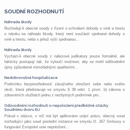
SOUDNÍ ROZHODNUTÍ
Náhrada škody
Rozhodují-li obecné soudy v řízení o schválení dohody o vině a trestu
o nároku na náhradu škody, který není součástí sjednané dohody o
vině a trestu, nebo s jehož výší sjednanou...
Náhrada škody
Vychází-li obecné soudy z nálezové judikatury pouze formálně, ale
fakticky postupují tak, že vyloučí možnost, aby se mohl odškodnění
újmy způsobené mimořádnými opatřeními...
Nedobrovolná hospitalizace
Podmínku bezprostřednosti závažného ohrožení sebe nebo svého
okolí, která představuje ve smyslu § 38 odst. 1 písm. b) zákona o
zdravotních službách jednu z nezbytných podmínek pro...
Odůvodnění rozhodnutí o nepoložení předběžné otázky
Soudnímu dvoru EU
Pokud v otázce, v níž má být aplikováno unijní právo, obecný soud
rozhodující jako soud poslední instance ve smyslu čl. 267 Smlouvy o
fungování Evropské unie nepoložení...