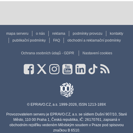
mapa serveru
o nás
reklama
podmínky provozu
kontakty
publikační podmínky
FAQ
obchodní a reklamační podmínky
Ochrana osobních údajů - GDPR
Nastavení cookies
© EPRAVO.CZ, a.s. 1999-2026, ISSN 1213-189X
Provozovatelem serveru je EPRAVO.CZ, a.s. se sídlem Dušní 907/10, Staré
Město, 110 00 Praha 1, Česká republika, IČ: 26170761, zapsaná v
obchodním rejstříku vedeném Městským soudem v Praze pod spisovou
značkou B 6510.