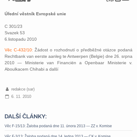
Úřední věstník Evropské unie
C 301/23
Svazek 53
6.listopadu 2010
Věc C-432/10:
Žádost o rozhodnutí o předběžné otázce podaná
Rechtbank van eerste aanleg te Antwerpen (Belgie) dne 26. srpna
2010 — Ministerie van Financiën a Openbaar Ministerie v.
Aboulkacem Chihabi a další
redakce (sar)
6. 11. 2010
DALŠÍ ČLÁNKY:
Věc F-15/13: Žaloba podaná dne 11. února 2013 — ZZ v. Komise
Věc F-3/13: Žaloba podaná dne 14. ledna 2013 — CK v. Komise