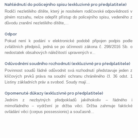
Nahlédnutí do policejního spisu (exkluzivně pro předplatitele)
Rodiči nezletilého dítěte, který je nositelem rodičovské odpovědnosti v
plném rozsahu, nelze odepřít přístup do policejního spisu, vedeného z
důvodu zranění nezletilého dítěte,...
Odpor
Pokud není k podání v elektronické podobě připojen podpis podle
zvláštních předpisů, jedná se po účinnosti zákona č. 298/2016 Sb. o
nedostatek obsahových náležitostí upravených v...
Odůvodnění soudního rozhodnutí (exkluzivně pro předplatitele)
Povinnost soudů řádně odůvodnit svá rozhodnutí představuje jeden z
klíčových prvků práva na soudní ochranu chráněného čl. 36 odst. 1
Listiny základních práv a svobod. Soudy mají...
Opomenuté důkazy (exkluzivně pro předplatitele)
Jedním z nezbytných předpokladů jakéhokoliv – řádného i
mimořádného – vydržení je držba věci. Držba zahrnuje faktické
ovládání věci (corpus possessionis) a současně...