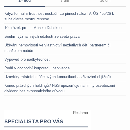
24 hod
7 dní
30 dní
Když formální trestnost nestačí: co přinesl nález IV. ÚS 455/26 k
subsidiaritě trestní represe
10 otázek pro … Moniku Dubskou
Souhrn významných událostí ze světa práva
Užívání nemovitosti ve vlastnictví nezletilých dětí partnerem či
manželem rodiče
Výpověď pro nadbytečnost
Podíl v obchodní korporaci, insolvence
Uzavírky místních i účelových komunikací a zřizování objížděk
Konec prázdných holdingů? NSS upozorňuje na limity osvobození
dividend bez ekonomického důvodu