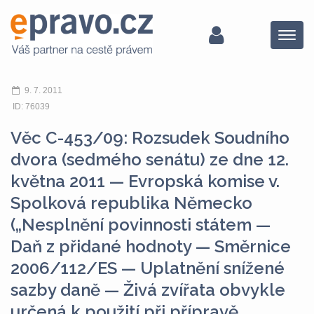
Menu
9. 7. 2011
ID: 76039
Věc C-453/09: Rozsudek Soudního
dvora (sedmého senátu) ze dne 12.
května 2011 — Evropská komise v.
Spolková republika Německo
(„Nesplnění povinnosti státem —
Daň z přidané hodnoty — Směrnice
2006/112/ES — Uplatnění snížené
sazby daně — Živá zvířata obvykle
určená k použití při přípravě