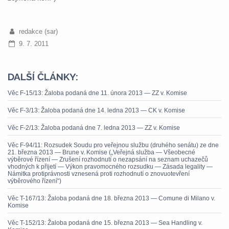
redakce (sar)
9. 7. 2011
DALŠÍ ČLÁNKY:
Věc F-15/13: Žaloba podaná dne 11. února 2013 — ZZ v. Komise
Věc F-3/13: Žaloba podaná dne 14. ledna 2013 — CK v. Komise
Věc F-2/13: Žaloba podaná dne 7. ledna 2013 — ZZ v. Komise
Věc F-94/11: Rozsudek Soudu pro veřejnou službu (druhého senátu) ze dne
21. března 2013 — Brune v. Komise („Veřejná služba — Všeobecné
výběrové řízení — Zrušení rozhodnutí o nezapsání na seznam uchazečů
vhodných k přijetí — Výkon pravomocného rozsudku — Zásada legality —
Námitka protiprávnosti vznesená proti rozhodnutí o znovuotevření
výběrového řízení“)
Věc T-167/13: Žaloba podaná dne 18. března 2013 — Comune di Milano v.
Komise
Věc T-152/13: Žaloba podaná dne 15. března 2013 — Sea Handling v.