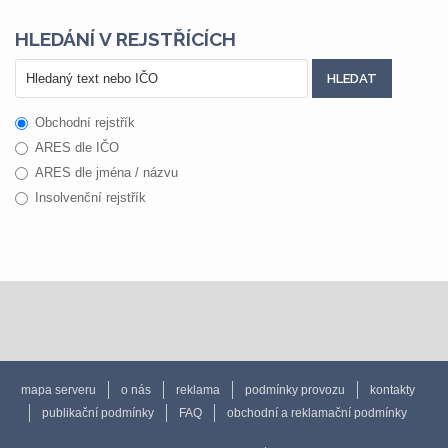
HLEDÁNÍ V REJSTŘÍCÍCH
Obchodní rejstřík
ARES dle IČO
ARES dle jména / názvu
Insolvenční rejstřík
mapa serveru
o nás
reklama
podmínky provozu
kontakty
publikační podmínky
FAQ
obchodní a reklamační podmínky