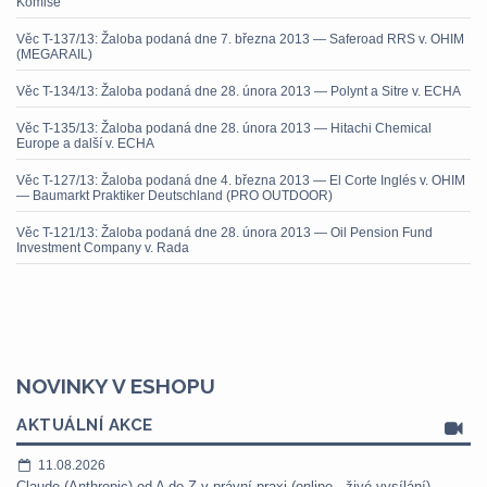
Komise
Věc T-137/13: Žaloba podaná dne 7. března 2013 — Saferoad RRS v. OHIM
(MEGARAIL)
Věc T-134/13: Žaloba podaná dne 28. února 2013 — Polynt a Sitre v. ECHA
Věc T-135/13: Žaloba podaná dne 28. února 2013 — Hitachi Chemical
Europe a další v. ECHA
Věc T-127/13: Žaloba podaná dne 4. března 2013 — El Corte Inglés v. OHIM
— Baumarkt Praktiker Deutschland (PRO OUTDOOR)
Věc T-121/13: Žaloba podaná dne 28. února 2013 — Oil Pension Fund
Investment Company v. Rada
NOVINKY V ESHOPU
AKTUÁLNÍ AKCE
11.08.2026
Claude (Anthropic) od A do Z v právní praxi (online - živé vysílání) -