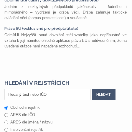
Opomenuté důkazy (exkluzivně pro předplatitele)
Jedním z nezbytných předpokladů jakéhokoliv – řádného i
mimořádného – vydržení je držba věci. Držba zahrnuje faktické
ovládání věci (corpus possessionis) a současně...
Právo EU (exkluzivně pro předplatitele)
Odmítl-li Nejvyšší soud dovolání stěžovatelky jako nepřípustné ve
vztahu k její námitce ohledně aplikace práva EU s odůvodněním, že na
uvedené otázce není napadené rozhodnutí...
HLEDÁNÍ V REJSTŘÍCÍCH
Obchodní rejstřík
ARES dle IČO
ARES dle jména / názvu
Insolvenční rejstřík