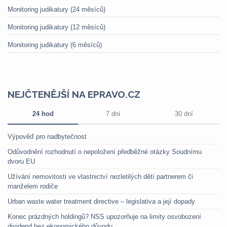
Monitoring judikatury (24 měsíců)
Monitoring judikatury (12 měsíců)
Monitoring judikatury (6 měsíců)
NEJČTENĚJŠÍ NA EPRAVO.CZ
24 hod
7 dní
30 dní
Výpověď pro nadbytečnost
Odůvodnění rozhodnutí o nepoložení předběžné otázky Soudnímu
dvoru EU
Užívání nemovitosti ve vlastnictví nezletilých dětí partnerem či
manželem rodiče
Urban waste water treatment directive – legislativa a její dopady
Konec prázdných holdingů? NSS upozorňuje na limity osvobození
dividend bez ekonomického důvodu