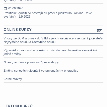
01.09.2026
Praktické využití AI nástrojů při práci s judikaturou (online - živé
vysílání) - 1.9.2026
ONLINE KURZY
Vnosy ze SJM a vnosy do SJM a jejich valorizace v aktuální judikatuře
Nejvyššího soudu a Ústavního soudu
Výpověď z pracovního poměru z důvodu neomluveného zameškání
jedné směny
Nová „tlačítková povinnost“ pro e-shopy
Změna cenových ujednání ve smlouvách v energetice
Černé stavby
LEKTOŘI KURZŮ