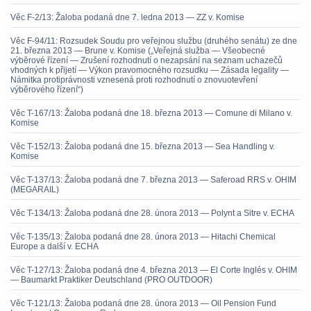
Věc F-2/13: Žaloba podaná dne 7. ledna 2013 — ZZ v. Komise
Věc F-94/11: Rozsudek Soudu pro veřejnou službu (druhého senátu) ze dne
21. března 2013 — Brune v. Komise („Veřejná služba — Všeobecné
výběrové řízení — Zrušení rozhodnutí o nezapsání na seznam uchazečů
vhodných k přijetí — Výkon pravomocného rozsudku — Zásada legality —
Námitka protiprávnosti vznesená proti rozhodnutí o znovuotevření
výběrového řízení“)
Věc T-167/13: Žaloba podaná dne 18. března 2013 — Comune di Milano v.
Komise
Věc T-152/13: Žaloba podaná dne 15. března 2013 — Sea Handling v.
Komise
Věc T-137/13: Žaloba podaná dne 7. března 2013 — Saferoad RRS v. OHIM
(MEGARAIL)
Věc T-134/13: Žaloba podaná dne 28. února 2013 — Polynt a Sitre v. ECHA
Věc T-135/13: Žaloba podaná dne 28. února 2013 — Hitachi Chemical
Europe a další v. ECHA
Věc T-127/13: Žaloba podaná dne 4. března 2013 — El Corte Inglés v. OHIM
— Baumarkt Praktiker Deutschland (PRO OUTDOOR)
Věc T-121/13: Žaloba podaná dne 28. února 2013 — Oil Pension Fund