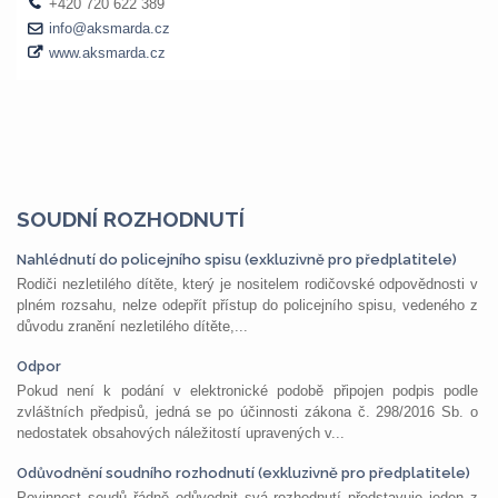
SOUDNÍ ROZHODNUTÍ
Nahlédnutí do policejního spisu (exkluzivně pro předplatitele)
Rodiči nezletilého dítěte, který je nositelem rodičovské odpovědnosti v
plném rozsahu, nelze odepřít přístup do policejního spisu, vedeného z
důvodu zranění nezletilého dítěte,...
Odpor
Pokud není k podání v elektronické podobě připojen podpis podle
zvláštních předpisů, jedná se po účinnosti zákona č. 298/2016 Sb. o
nedostatek obsahových náležitostí upravených v...
Odůvodnění soudního rozhodnutí (exkluzivně pro předplatitele)
Povinnost soudů řádně odůvodnit svá rozhodnutí představuje jeden z