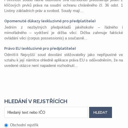
klíčových prvků práva na soudní ochranu chráněného čl. 36 odst. 1
Listiny základních práv a svobod. Soudy mají...
Opomenuté důkazy (exkluzivně pro předplatitele)
Jedním z nezbytných předpokladů jakéhokoliv – řádného i
mimořádného – vydržení je držba věci. Držba zahrnuje faktické
ovládání věci (corpus possessionis) a současně...
Právo EU (exkluzivně pro předplatitele)
Odmítl-li Nejvyšší soud dovolání stěžovatelky jako nepřípustné ve
vztahu k její námitce ohledně aplikace práva EU s odůvodněním, že na
uvedené otázce není napadené rozhodnutí...
HLEDÁNÍ V REJSTŘÍCÍCH
Obchodní rejstřík