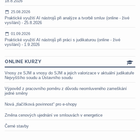
18.8.2026
25.08.2026
Praktické využití AI nástrojů při analýze a tvorbě smluv (online - živé
vysílání) - 25.8.2026
01.09.2026
Praktické využití AI nástrojů při práci s judikaturou (online - živé
vysílání) - 1.9.2026
ONLINE KURZY
Vnosy ze SJM a vnosy do SJM a jejich valorizace v aktuální judikatuře
Nejvyššího soudu a Ústavního soudu
Výpověď z pracovního poměru z důvodu neomluveného zameškání
jedné směny
Nová „tlačítková povinnost“ pro e-shopy
Změna cenových ujednání ve smlouvách v energetice
Černé stavby