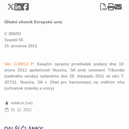
Úřední věstník Evropské unie
C 389/03
Svazek 55
15. prosince 2012
Věc C-69/12 P
: Kasační opravný prostředek podaný dne 10.
února 2012 společností Noscira, SA proti usnesení Tribunálu
(sedmého senátu) vydanému dne 28. listopadu 2011 ve věci T-
307/11: Noscira, SA v. Úřad pro harmonizaci na vnitřním trhu
(ochranné známky a vzory)
redakce (sar)
15. 12. 2012
DALŠÍ ČLÁNKY: