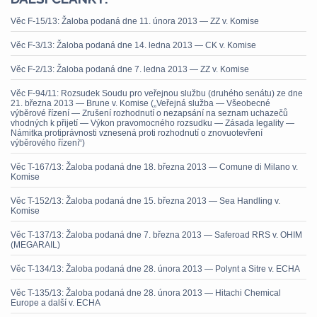
Věc F-15/13: Žaloba podaná dne 11. února 2013 — ZZ v. Komise
Věc F-3/13: Žaloba podaná dne 14. ledna 2013 — CK v. Komise
Věc F-2/13: Žaloba podaná dne 7. ledna 2013 — ZZ v. Komise
Věc F-94/11: Rozsudek Soudu pro veřejnou službu (druhého senátu) ze dne
21. března 2013 — Brune v. Komise („Veřejná služba — Všeobecné
výběrové řízení — Zrušení rozhodnutí o nezapsání na seznam uchazečů
vhodných k přijetí — Výkon pravomocného rozsudku — Zásada legality —
Námitka protiprávnosti vznesená proti rozhodnutí o znovuotevření
výběrového řízení“)
Věc T-167/13: Žaloba podaná dne 18. března 2013 — Comune di Milano v.
Komise
Věc T-152/13: Žaloba podaná dne 15. března 2013 — Sea Handling v.
Komise
Věc T-137/13: Žaloba podaná dne 7. března 2013 — Saferoad RRS v. OHIM
(MEGARAIL)
Věc T-134/13: Žaloba podaná dne 28. února 2013 — Polynt a Sitre v. ECHA
Věc T-135/13: Žaloba podaná dne 28. února 2013 — Hitachi Chemical
Europe a další v. ECHA