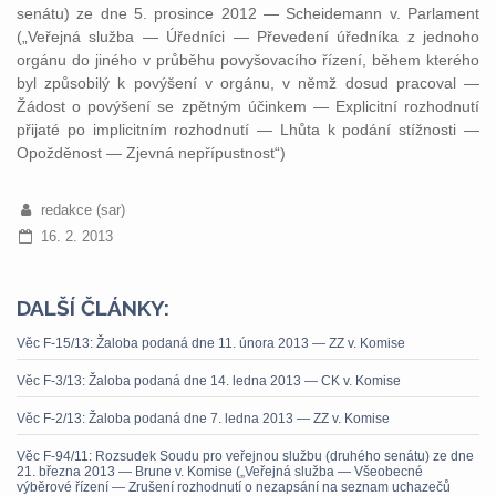
senátu) ze dne 5. prosince 2012 — Scheidemann v. Parlament
(„Veřejná služba — Úředníci — Převedení úředníka z jednoho
orgánu do jiného v průběhu povyšovacího řízení, během kterého
byl způsobilý k povýšení v orgánu, v němž dosud pracoval —
Žádost o povýšení se zpětným účinkem — Explicitní rozhodnutí
přijaté po implicitním rozhodnutí — Lhůta k podání stížnosti —
Opožděnost — Zjevná nepřípustnost“)
redakce (sar)
16. 2. 2013
DALŠÍ ČLÁNKY:
Věc F-15/13: Žaloba podaná dne 11. února 2013 — ZZ v. Komise
Věc F-3/13: Žaloba podaná dne 14. ledna 2013 — CK v. Komise
Věc F-2/13: Žaloba podaná dne 7. ledna 2013 — ZZ v. Komise
Věc F-94/11: Rozsudek Soudu pro veřejnou službu (druhého senátu) ze dne
21. března 2013 — Brune v. Komise („Veřejná služba — Všeobecné
výběrové řízení — Zrušení rozhodnutí o nezapsání na seznam uchazečů