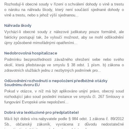
Rozhodují-li obecné soudy v řízení o schválení dohody o vině a trestu
o nároku na náhradu škody, který není součástí sjednané dohody o
vině a trestu, nebo s jehož výší sjednanou...
Náhrada škody
Vychází-li obecné soudy z nálezové judikatury pouze formálně, ale
fakticky postupují tak, že vyloučí možnost, aby se mohl odškodnění
újmy způsobené mimořádnými opatřeními...
Nedobrovolná hospitalizace
Podmínku bezprostřednosti závažného ohrožení sebe nebo svého
okolí, která představuje ve smyslu § 38 odst. 1 písm. b) zákona o
zdravotních službách jednu z nezbytných podmínek pro...
Odůvodnění rozhodnutí o nepoložení předběžné otázky
Soudnímu dvoru EU
Pokud v otázce, v níž má být aplikováno unijní právo, obecný soud
rozhodující jako soud poslední instance ve smyslu čl. 267 Smlouvy o
fungování Evropské unie nepoložení...
Dobrá víra (exkluzivně pro předplatitele)
Má-li být dobrá víra nabyvatele podle § 984 odst. 1 zákona č. 89/2012
Sb., občanský zákoník, vyvrácena z důvodu nedostatečné