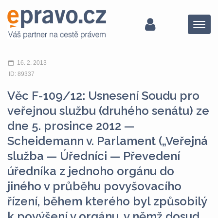
Menu
16. 2. 2013
ID: 89337
Věc F-109/12: Usnesení Soudu pro
veřejnou službu (druhého senátu) ze
dne 5. prosince 2012 —
Scheidemann v. Parlament („Veřejná
služba — Úředníci — Převedení
úředníka z jednoho orgánu do
jiného v průběhu povyšovacího
řízení, během kterého byl způsobilý
k povýšení v orgánu, v němž dosud