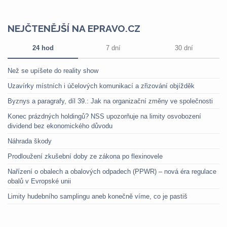
NEJČTENĚJŠÍ NA EPRAVO.CZ
24 hod
7 dní
30 dní
Než se upíšete do reality show
Uzavírky místních i účelových komunikací a zřizování objížděk
Byznys a paragrafy, díl 39.: Jak na organizační změny ve společnosti
Konec prázdných holdingů? NSS upozorňuje na limity osvobození
dividend bez ekonomického důvodu
Náhrada škody
Prodloužení zkušební doby ze zákona po flexinovele
Nařízení o obalech a obalových odpadech (PPWR) – nová éra regulace
obalů v Evropské unii
Limity hudebního samplingu aneb konečně víme, co je pastiš