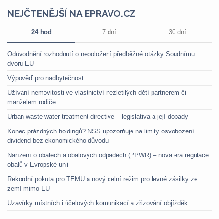
NEJČTENĚJŠÍ NA EPRAVO.CZ
24 hod
7 dní
30 dní
Odůvodnění rozhodnutí o nepoložení předběžné otázky Soudnímu
dvoru EU
Výpověď pro nadbytečnost
Užívání nemovitosti ve vlastnictví nezletilých dětí partnerem či
manželem rodiče
Urban waste water treatment directive – legislativa a její dopady
Konec prázdných holdingů? NSS upozorňuje na limity osvobození
dividend bez ekonomického důvodu
Nařízení o obalech a obalových odpadech (PPWR) – nová éra regulace
obalů v Evropské unii
Rekordní pokuta pro TEMU a nový celní režim pro levné zásilky ze
zemí mimo EU
Uzavírky místních i účelových komunikací a zřizování objížděk