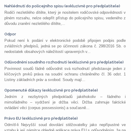
Nahlédnutí do policejního spisu (exkluzivně pro předplatitele)
Rodiči nezletilého dítěte, který je nositelem rodičovské odpovědnosti v
plném rozsahu, nelze odepřít přístup do policejního spisu, vedeného z
důvodu zranění nezletilého dítěte,...
Odpor
Pokud není k podání v elektronické podobě připojen podpis podle
zvláštních předpisů, jedná se po účinnosti zákona č. 298/2016 Sb. o
nedostatek obsahových náležitostí upravených v...
Odůvodnění soudního rozhodnutí (exkluzivně pro předplatitele)
Povinnost soudů řádně odůvodnit svá rozhodnutí představuje jeden z
klíčových prvků práva na soudní ochranu chráněného čl. 36 odst. 1
Listiny základních práv a svobod. Soudy mají...
Opomenuté důkazy (exkluzivně pro předplatitele)
Jedním z nezbytných předpokladů jakéhokoliv – řádného i
mimořádného – vydržení je držba věci. Držba zahrnuje faktické
ovládání věci (corpus possessionis) a současně...
Právo EU (exkluzivně pro předplatitele)
Odmítl-li Nejvyšší soud dovolání stěžovatelky jako nepřípustné ve
vztahu k její námitce ohledně aplikace práva EU s odůvodněním, že na