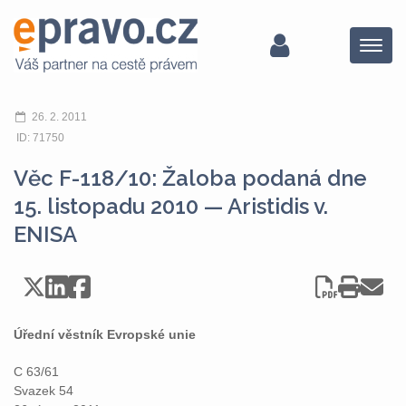
Menu
26. 2. 2011
ID: 71750
Věc F-118/10: Žaloba podaná dne
15. listopadu 2010 — Aristidis v.
ENISA
Úřední věstník Evropské unie
C 63/61
Svazek 54