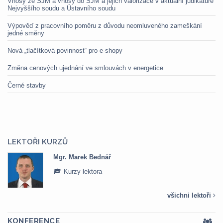
Vnosy ze SJM a vnosy do SJM a jejich valorizace v aktuální judikatuře
Nejvyššího soudu a Ústavního soudu
Výpověď z pracovního poměru z důvodu neomluveného zameškání
jedné směny
Nová „tlačítková povinnost“ pro e-shopy
Změna cenových ujednání ve smlouvách v energetice
Černé stavby
LEKTOŘI KURZŮ
Mgr. Marek Bednář
Kurzy lektora
všichni lektoři
KONFERENCE