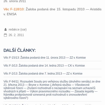
26. února 2011
Věc F-118/10
: Žaloba podaná dne 15. listopadu 2010 — Aristidis
v. ENISA
redakce (sar)
26. 2. 2011
DALŠÍ ČLÁNKY:
Věc F-15/13: Žaloba podaná dne 11. února 2013 — ZZ v. Komise
Věc F-3/13: Žaloba podaná dne 14. ledna 2013 — CK v. Komise
Věc F-2/13: Žaloba podaná dne 7. ledna 2013 — ZZ v. Komise
Věc F-94/11: Rozsudek Soudu pro veřejnou službu (druhého senátu) ze dne
21. března 2013 — Brune v. Komise („Veřejná služba — Všeobecné
výběrové řízení — Zrušení rozhodnutí o nezapsání na seznam uchazečů
vhodných k přijetí — Výkon pravomocného rozsudku — Zásada legality —
Námitka protiprávnosti vznesená proti rozhodnutí o znovuotevření
výběrového řízení“)