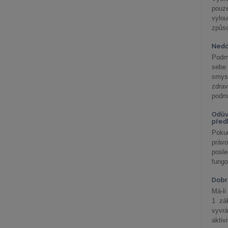
pouze
vylo
způs
Nedo
Podm
sebe
smys
zdra
podmí
Odův
před
Pokud
práv
posle
fungo
Dobrá
Má-li
1 zá
vyvrá
aktiv