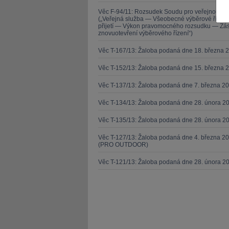
Věc F-94/11: Rozsudek Soudu pro veřejnou sl
(„Veřejná služba — Všeobecné výběrové řízen
přijetí — Výkon pravomocného rozsudku — Zása
znovuotevření výběrového řízení“)
Věc T-167/13: Žaloba podaná dne 18. března 
JUDr. Tomáš Nielsen
Věc T-152/13: Žaloba podaná dne 15. března 
JUDr. Tom
Kurzy lektora
Kurzy le
Věc T-137/13: Žaloba podaná dne 7. března 
Věc T-134/13: Žaloba podaná dne 28. února 20
Věc T-135/13: Žaloba podaná dne 28. února 20
Věc T-127/13: Žaloba podaná dne 4. března 20
(PRO OUTDOOR)
Věc T-121/13: Žaloba podaná dne 28. února 2