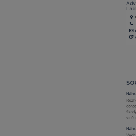
SO
Náhr
Rozho
doho
škod
vině 
Náhr
Vychá