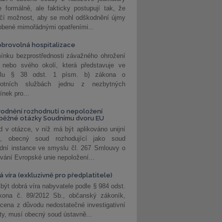
 formálně, ale fakticky postupují tak, že
učí možnost, aby se mohl odškodnění újmy
obené mimořádnými opatřeními...
brovolná hospitalizace
ínku bezprostřednosti závažného ohrožení
 nebo svého okolí, která představuje ve
lu § 38 odst. 1 písm. b) zákona o
votních službách jednu z nezbytných
nek pro...
odnění rozhodnutí o nepoložení
běžné otázky Soudnímu dvoru EU
 v otázce, v níž má být aplikováno unijní
o, obecný soud rozhodující jako soud
dní instance ve smyslu čl. 267 Smlouvy o
vání Evropské unie nepoložení...
 víra (exkluzivně pro předplatitele)
 být dobrá víra nabyvatele podle § 984 odst.
kona č. 89/2012 Sb., občanský zákoník,
cena z důvodu nedostatečné investigativní
ity, musí obecný soud ústavně...