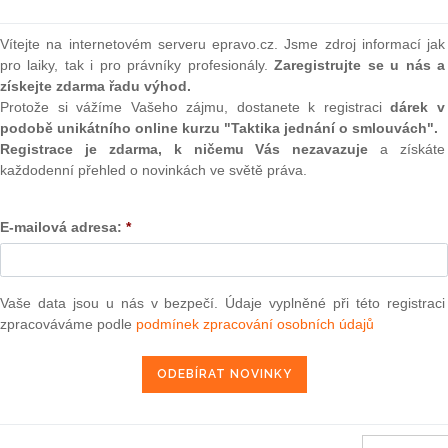
(onli
2
Vítejte na internetovém serveru epravo.cz. Jsme zdroj informací jak
Prakt
pro laiky, tak i pro právníky profesionály.
Zaregistrujte se u nás a
smluv
získejte zdarma řadu výhod.
Protože si vážíme Vašeho zájmu, dostanete k registraci
dárek v
0
podobě unikátního online kurzu "Taktika jednání o smlouvách".
Prakt
judik
Registrace je zdarma, k ničemu Vás nezavazuje
a získáte
ejnou službu (třetího senátu) ze dne 29. září 2010 —
každodenní přehled o novinkách ve světě práva.
žba — Otevřené výběrové řízení — Nezařazení na seznam
ušky — Stabilita výběrové komise“)
ONL
E-mailová adresa:
*
Vnos
valor
29. 1. 2011
soud
Vaše data jsou u nás v bezpečí. Údaje vyplněné při této registraci
Výpo
neom
zpracováváme podle
podmínek zpracování osobních údajů
Nová 
13 — ZZ v. Komise
Změn
energ
3 — CK v. Komise
— ZZ v. Komise
Čern