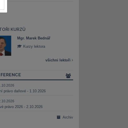
TOŘI KURZŮ
Mgr. Marek Bednář
Mgr. Veronika 
Kurzy lektora
Kurzy lektora
všichni lektoři
FERENCE
1.10.2026
ní právo daňové - 1.10.2026
2.10.2026
é právo 2026 - 2.10.2026
Archiv