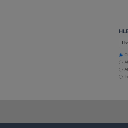
HLE
O
A
A
In