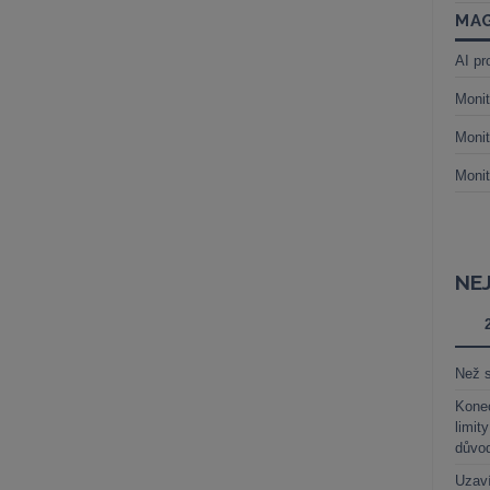
MAG
AI pr
Monit
Monit
Monit
NE
Než s
Kone
limit
důvo
Uzaví