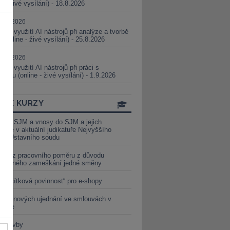
ne - živé vysílání) - 18.8.2026
5.08.2026
ické využití AI nástrojů při analýze a tvorbě
 (online - živé vysílání) - 25.8.2026
1.09.2026
ické využití AI nástrojů při práci s
aturou (online - živé vysílání) - 1.9.2026
INE KURZY
y ze SJM a vnosy do SJM a jejich
izace v aktuální judikatuře Nejvyššího
u a Ústavního soudu
věď z pracovního poměru z důvodu
luveného zameškání jedné směny
„tlačítková povinnost“ pro e-shopy
a cenových ujednání ve smlouvách v
etice
é stavby