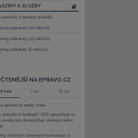
AZÍNY A SLUŽBY
o právníky a poradce (e-book)
oring judikatury (24 měsíců)
oring judikatury (12 měsíců)
oring judikatury (6 měsíců)
JČTENĚJŠÍ NA EPRAVO.CZ
24 hod
7 dní
30 dní
e upíšete do reality show
c prázdných holdingů? NSS upozorňuje na
y osvobození dividend bez ekonomického
du
rky místních i účelových komunikací a