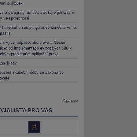
vání objížděk
s a paragrafy, díl 39.: Jak na organizační
y ve společnosti
y hudebního samplingu aneb konečně víme,
 pastiš
lní vývoj odpadového práva v České
lice: od implementace evropských cílů k
ickým problémům aplikační praxe
ada škody
oužení zkušební doby ze zákona po
novele