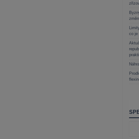
zřizo
Byzny
změn
Limit
co je
Aktuá
repub
prakt
Náhr
Prodl
flexi