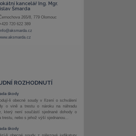
UDNÍ ROZHODNUTÍ
ada škody
dují-li obecné soudy v řízení o schválení
dy o vině a trestu o nároku na náhradu
y, který není součástí sjednané dohody o
a trestu, nebo s jehož výší sjednanou...
ada škody
zí-li obecné soudy z nálezové judikatury