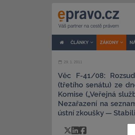
ČLÁNKY
ZÁKONY
N
29. 1. 2011
Věc F-41/08: Rozsu
(třetího senátu) ze d
Komise („Veřejná slu
Nezařazení na sezna
ústní zkoušky — Stabil