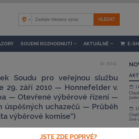
ÁZORY
SOUDNÍ ROZHODNUTÍ
AKTUÁLNĚ
E-S
NO
ID: 70741
AKT
dek Soudu pro veřejnou službu
ne 29. září 2010 — Honnefelder v.
1
Claud
žba — Otevřené výběrové řízení —
(onli
m úspěšných uchazečů — Průběh
1
ita výběrové komise“)
ChatG
živé 
1
JSTE ZDE POPRVÉ?
Gemin