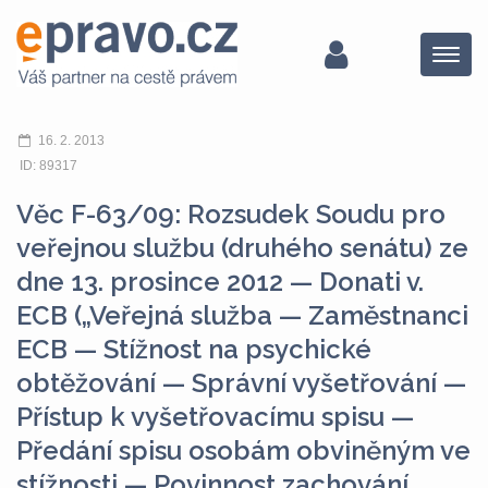
Menu
16. 2. 2013
ID: 89317
Věc F-63/09: Rozsudek Soudu pro
veřejnou službu (druhého senátu) ze
dne 13. prosince 2012 — Donati v.
ECB („Veřejná služba — Zaměstnanci
ECB — Stížnost na psychické
obtěžování — Správní vyšetřování —
Přístup k vyšetřovacímu spisu —
Předání spisu osobám obviněným ve
stížnosti — Povinnost zachování