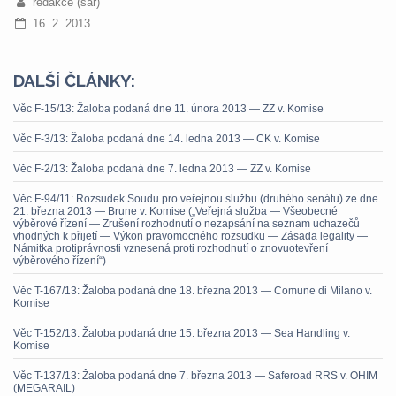
redakce (sar)
16. 2. 2013
DALŠÍ ČLÁNKY:
Věc F-15/13: Žaloba podaná dne 11. února 2013 — ZZ v. Komise
Věc F-3/13: Žaloba podaná dne 14. ledna 2013 — CK v. Komise
Věc F-2/13: Žaloba podaná dne 7. ledna 2013 — ZZ v. Komise
Věc F-94/11: Rozsudek Soudu pro veřejnou službu (druhého senátu) ze dne
21. března 2013 — Brune v. Komise („Veřejná služba — Všeobecné
výběrové řízení — Zrušení rozhodnutí o nezapsání na seznam uchazečů
vhodných k přijetí — Výkon pravomocného rozsudku — Zásada legality —
Námitka protiprávnosti vznesená proti rozhodnutí o znovuotevření
výběrového řízení“)
Věc T-167/13: Žaloba podaná dne 18. března 2013 — Comune di Milano v.
Komise
Věc T-152/13: Žaloba podaná dne 15. března 2013 — Sea Handling v.
Komise
Věc T-137/13: Žaloba podaná dne 7. března 2013 — Saferoad RRS v. OHIM
(MEGARAIL)