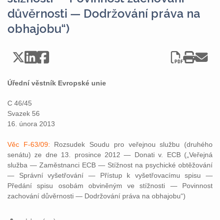
důvěrnosti — Dodržování práva na
obhajobu“)
Úřední věstník Evropské unie
C 46/45
Svazek 56
16. února 2013
Věc F-63/09:
Rozsudek Soudu pro veřejnou službu (druhého
senátu) ze dne 13. prosince 2012 — Donati v. ECB („Veřejná
služba — Zaměstnanci ECB — Stížnost na psychické obtěžování
— Správní vyšetřování — Přístup k vyšetřovacímu spisu —
Předání spisu osobám obviněným ve stížnosti — Povinnost
zachování důvěrnosti — Dodržování práva na obhajobu“)