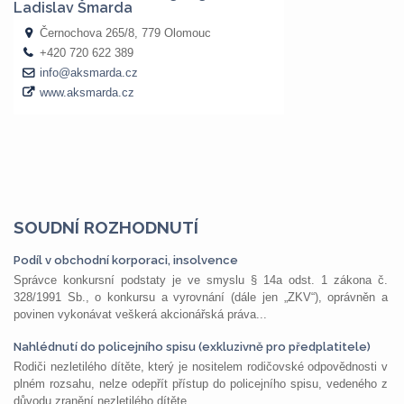
SOUDNÍ ROZHODNUTÍ
Podíl v obchodní korporaci, insolvence
Správce konkursní podstaty je ve smyslu § 14a odst. 1 zákona č.
328/1991 Sb., o konkursu a vyrovnání (dále jen „ZKV“), oprávněn a
povinen vykonávat veškerá akcionářská práva...
Nahlédnutí do policejního spisu (exkluzivně pro předplatitele)
Rodiči nezletilého dítěte, který je nositelem rodičovské odpovědnosti v
plném rozsahu, nelze odepřít přístup do policejního spisu, vedeného z
důvodu zranění nezletilého dítěte,...