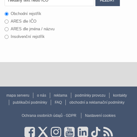
Obchodní rejstřík
ARES dle IČO
ARES dle jména / názvu
Insolvenční rejstřík
mapa serveru
o nás
reklama
podmínky provozu
kontakty
publikační podmínky
FAQ
obchodní a reklamační podmínky
Ochrana osobních údajů - GDPR
Nastavení cookies