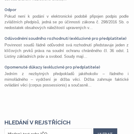
Odpor
Pokud není k podání v elektronické podobě připojen podpis podle
zvláštních předpisů, jedná se po účinnosti zákona č. 298/2016 Sb. o
nedostatek obsahových náležitostí upravených v...
Odůvodnění soudního rozhodnutí (exkluzivně pro předplatitele)
Povinnost soudů řádně odůvodnit svá rozhodnutí představuje jeden z
klíčových prvků práva na soudní ochranu chráněného čl. 36 odst. 1
Listiny základních práv a svobod. Soudy mají...
Opomenuté důkazy (exkluzivně pro předplatitele)
Jedním z nezbytných předpokladů jakéhokoliv – řádného i
mimořádného – vydržení je držba věci. Držba zahrnuje faktické
ovládání věci (corpus possessionis) a současně...
HLEDÁNÍ V REJSTŘÍCÍCH