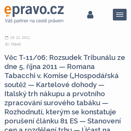
Menu
19. 11. 2011
ID: 78649
Věc T-11/06: Rozsudek Tribunálu ze
dne 5. října 2011 — Romana
Tabacchi v. Komise („Hospodářská
soutěž — Kartelové dohody —
Italský trh nákupu a prvotního
zpracování surového tabáku —
Rozhodnutí, kterým se konstatuje
porušení článku 81 ES — Stanovení
cen a rozdělení trhu — Účast na