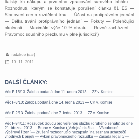
Italský trh nákupu a prvotního zpracování surového tabáku —
Rozhodnutí, kterým se konstatuje porušení článku 81 ES —
Stanovení cen a rozdělení trhu — Účast na protiprávním jednání
— Délka trvání protiprávního jednání — Pokuty — Polehčující
okolnosti — Maximální výše 10 % obratu — Rovné zacházení —
Pravomoc soudního přezkumu v plné jurisdikci“)
redakce (sar)
19. 11. 2011
DALŠÍ ČLÁNKY:
Věc F-15/13: Žaloba podaná dne 11. února 2013 — ZZ v. Komise
Věc F-3/13: Žaloba podaná dne 14. ledna 2013 — CK v. Komise
Věc F-2/13: Žaloba podaná dne 7. ledna 2013 — ZZ v. Komise
Věc F-94/11: Rozsudek Soudu pro veřejnou službu (druhého senátu) ze dne
21. března 2013 — Brune v. Komise („Veřejná služba — Všeobecné
výběrové řízení — Zrušení rozhodnutí o nezapsání na seznam uchazečů
vhodných k přijetí — Výkon pravomocného rozsudku — Zásada legality —