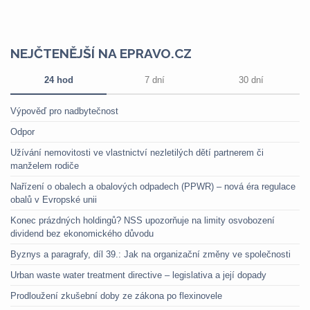
NEJČTENĚJŠÍ NA EPRAVO.CZ
24 hod
7 dní
30 dní
Výpověď pro nadbytečnost
Odpor
Užívání nemovitosti ve vlastnictví nezletilých dětí partnerem či
manželem rodiče
Nařízení o obalech a obalových odpadech (PPWR) – nová éra regulace
obalů v Evropské unii
Konec prázdných holdingů? NSS upozorňuje na limity osvobození
dividend bez ekonomického důvodu
Byznys a paragrafy, díl 39.: Jak na organizační změny ve společnosti
Urban waste water treatment directive – legislativa a její dopady
Prodloužení zkušební doby ze zákona po flexinovele