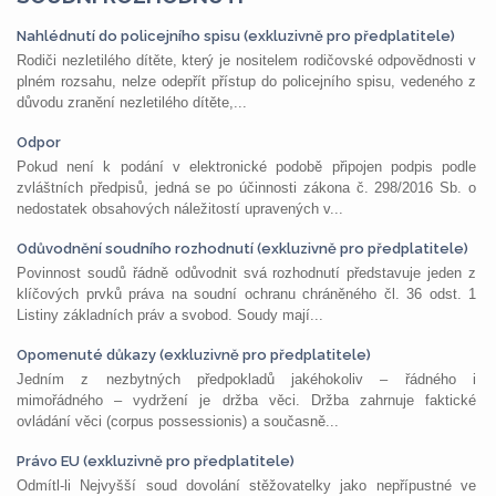
Nahlédnutí do policejního spisu (exkluzivně pro předplatitele)
Rodiči nezletilého dítěte, který je nositelem rodičovské odpovědnosti v
plném rozsahu, nelze odepřít přístup do policejního spisu, vedeného z
důvodu zranění nezletilého dítěte,...
Odpor
Pokud není k podání v elektronické podobě připojen podpis podle
zvláštních předpisů, jedná se po účinnosti zákona č. 298/2016 Sb. o
nedostatek obsahových náležitostí upravených v...
Odůvodnění soudního rozhodnutí (exkluzivně pro předplatitele)
Povinnost soudů řádně odůvodnit svá rozhodnutí představuje jeden z
klíčových prvků práva na soudní ochranu chráněného čl. 36 odst. 1
Listiny základních práv a svobod. Soudy mají...
Opomenuté důkazy (exkluzivně pro předplatitele)
Jedním z nezbytných předpokladů jakéhokoliv – řádného i
mimořádného – vydržení je držba věci. Držba zahrnuje faktické
ovládání věci (corpus possessionis) a současně...
Právo EU (exkluzivně pro předplatitele)
Odmítl-li Nejvyšší soud dovolání stěžovatelky jako nepřípustné ve