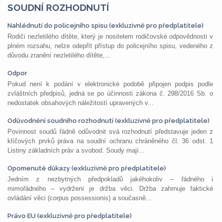
SOUDNÍ ROZHODNUTÍ
Nahlédnutí do policejního spisu (exkluzivně pro předplatitele)
Rodiči nezletilého dítěte, který je nositelem rodičovské odpovědnosti v
plném rozsahu, nelze odepřít přístup do policejního spisu, vedeného z
důvodu zranění nezletilého dítěte,...
Odpor
Pokud není k podání v elektronické podobě připojen podpis podle
zvláštních předpisů, jedná se po účinnosti zákona č. 298/2016 Sb. o
nedostatek obsahových náležitostí upravených v...
Odůvodnění soudního rozhodnutí (exkluzivně pro předplatitele)
Povinnost soudů řádně odůvodnit svá rozhodnutí představuje jeden z
klíčových prvků práva na soudní ochranu chráněného čl. 36 odst. 1
Listiny základních práv a svobod. Soudy mají...
Opomenuté důkazy (exkluzivně pro předplatitele)
Jedním z nezbytných předpokladů jakéhokoliv – řádného i
mimořádného – vydržení je držba věci. Držba zahrnuje faktické
ovládání věci (corpus possessionis) a současně...
Právo EU (exkluzivně pro předplatitele)