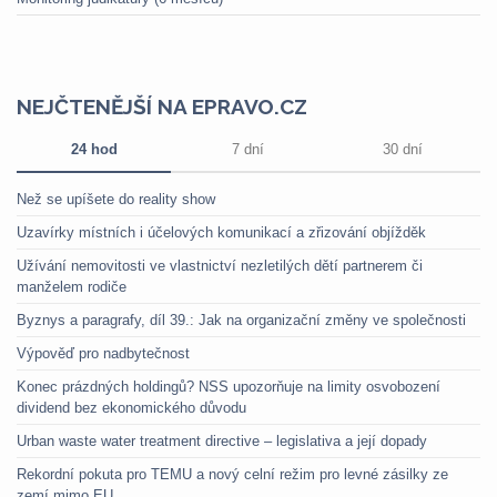
NEJČTENĚJŠÍ NA EPRAVO.CZ
24 hod
7 dní
30 dní
Než se upíšete do reality show
Uzavírky místních i účelových komunikací a zřizování objížděk
Užívání nemovitosti ve vlastnictví nezletilých dětí partnerem či
manželem rodiče
Byznys a paragrafy, díl 39.: Jak na organizační změny ve společnosti
Výpověď pro nadbytečnost
Konec prázdných holdingů? NSS upozorňuje na limity osvobození
dividend bez ekonomického důvodu
Urban waste water treatment directive – legislativa a její dopady
Rekordní pokuta pro TEMU a nový celní režim pro levné zásilky ze
zemí mimo EU