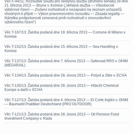
Věc F-94/11: Rozsudek Soudu pro veřejnou službu (druhého senátu) ze dne
21. března 2013 — Brune v. Komise („Veřejná služba — Všeobecné
výběrové řízení — Zrušení rozhodnutí o nezapsání na seznam uchazečů
vhodných k přijetí — Výkon pravomocného rozsudku — Zásada legality —
Námitka protiprávnosti vznesená proti rozhodnutí o znovuotevření
výběrového řízení“)
Věc T-167/13: Žaloba podaná dne 18. března 2013 — Comune di Milano v.
Komise
Věc T-152/13: Žaloba podaná dne 15. března 2013 — Sea Handling v.
Komise
Věc T-137/13: Žaloba podaná dne 7. března 2013 — Saferoad RRS v. OHIM
(MEGARAIL)
Věc T-134/13: Žaloba podaná dne 28. února 2013 — Polynt a Sitre v. ECHA
Věc T-135/13: Žaloba podaná dne 28. února 2013 — Hitachi Chemical
Europe a další v. ECHA
Věc T-127/13: Žaloba podaná dne 4. března 2013 — El Corte Inglés v. OHIM
— Baumarkt Praktiker Deutschland (PRO OUTDOOR)
Věc T-121/13: Žaloba podaná dne 28. února 2013 — Oil Pension Fund
Investment Company v. Rada