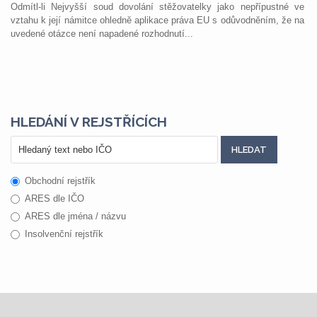
Odmítl-li Nejvyšší soud dovolání stěžovatelky jako nepřípustné ve
vztahu k její námitce ohledně aplikace práva EU s odůvodněním, že na
uvedené otázce není napadené rozhodnutí...
HLEDÁNÍ V REJSTŘÍCÍCH
Obchodní rejstřík
ARES dle IČO
ARES dle jména / názvu
Insolvenční rejstřík