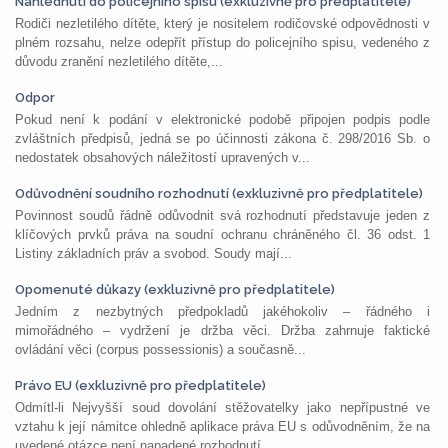
Nahlédnutí do policejního spisu (exkluzivně pro předplatitele)
Rodiči nezletilého dítěte, který je nositelem rodičovské odpovědnosti v
plném rozsahu, nelze odepřít přístup do policejního spisu, vedeného z
důvodu zranění nezletilého dítěte,...
Odpor
Pokud není k podání v elektronické podobě připojen podpis podle
zvláštních předpisů, jedná se po účinnosti zákona č. 298/2016 Sb. o
nedostatek obsahových náležitostí upravených v...
Odůvodnění soudního rozhodnutí (exkluzivně pro předplatitele)
Povinnost soudů řádně odůvodnit svá rozhodnutí představuje jeden z
klíčových prvků práva na soudní ochranu chráněného čl. 36 odst. 1
Listiny základních práv a svobod. Soudy mají...
Opomenuté důkazy (exkluzivně pro předplatitele)
Jedním z nezbytných předpokladů jakéhokoliv – řádného i
mimořádného – vydržení je držba věci. Držba zahrnuje faktické
ovládání věci (corpus possessionis) a současně...
Právo EU (exkluzivně pro předplatitele)
Odmítl-li Nejvyšší soud dovolání stěžovatelky jako nepřípustné ve
vztahu k její námitce ohledně aplikace práva EU s odůvodněním, že na
uvedené otázce není napadené rozhodnutí...