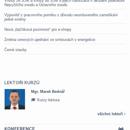
Vnosy ze SJM a vnosy do SJM a jejich valorizace v aktuální judikatuře
Nejvyššího soudu a Ústavního soudu
Výpověď z pracovního poměru z důvodu neomluveného zameškání
jedné směny
Nová „tlačítková povinnost“ pro e-shopy
Změna cenových ujednání ve smlouvách v energetice
Černé stavby
LEKTOŘI KURZŮ
Mgr. Marek Bednář
Kurzy lektora
všichni lektoři
KONFERENCE