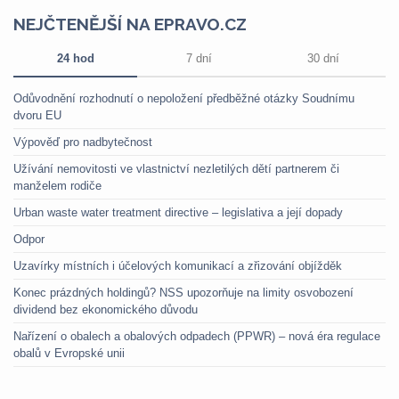
NEJČTENĚJŠÍ NA EPRAVO.CZ
24 hod
7 dní
30 dní
Odůvodnění rozhodnutí o nepoložení předběžné otázky Soudnímu
dvoru EU
Výpověď pro nadbytečnost
Užívání nemovitosti ve vlastnictví nezletilých dětí partnerem či
manželem rodiče
Urban waste water treatment directive – legislativa a její dopady
Odpor
Uzavírky místních i účelových komunikací a zřizování objížděk
Konec prázdných holdingů? NSS upozorňuje na limity osvobození
dividend bez ekonomického důvodu
Nařízení o obalech a obalových odpadech (PPWR) – nová éra regulace
obalů v Evropské unii