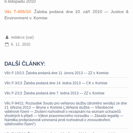
6.listopadu 2010
Věc T-405/10:
Žaloba podaná dne 10. září 2010 — Justice &
Environment v. Komise
redakce (sar)
6. 11. 2010
DALŠÍ ČLÁNKY:
Věc F-15/13: Žaloba podaná dne 11. února 2013 — ZZ v. Komise
Věc F-3/13: Žaloba podaná dne 14. ledna 2013 — CK v. Komise
Věc F-2/13: Žaloba podaná dne 7. ledna 2013 — ZZ v. Komise
Věc F-94/11: Rozsudek Soudu pro veřejnou službu (druhého senátu) ze dne
21. března 2013 — Brune v. Komise („Veřejná služba — Všeobecné
výběrové řízení — Zrušení rozhodnutí o nezapsání na seznam uchazečů
vhodných k přijetí — Výkon pravomocného rozsudku — Zásada legality —
Námitka protiprávnosti vznesená proti rozhodnutí o znovuotevření
výběrového řízení“)