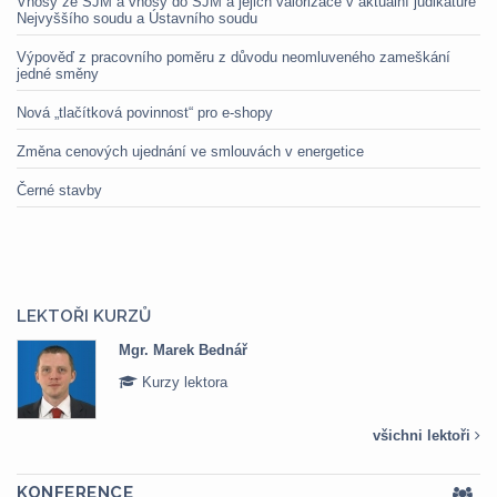
Vnosy ze SJM a vnosy do SJM a jejich valorizace v aktuální judikatuře
Nejvyššího soudu a Ústavního soudu
Výpověď z pracovního poměru z důvodu neomluveného zameškání
jedné směny
Nová „tlačítková povinnost“ pro e-shopy
Změna cenových ujednání ve smlouvách v energetice
Černé stavby
LEKTOŘI KURZŮ
Mgr. Marek Bednář
Kurzy lektora
všichni lektoři
KONFERENCE