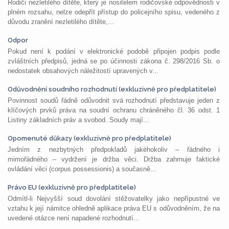
Rodiči nezletilého dítěte, který je nositelem rodičovské odpovědnosti v
plném rozsahu, nelze odepřít přístup do policejního spisu, vedeného z
důvodu zranění nezletilého dítěte,...
Odpor
Pokud není k podání v elektronické podobě připojen podpis podle
zvláštních předpisů, jedná se po účinnosti zákona č. 298/2016 Sb. o
nedostatek obsahových náležitostí upravených v...
Odůvodnění soudního rozhodnutí (exkluzivně pro předplatitele)
Povinnost soudů řádně odůvodnit svá rozhodnutí představuje jeden z
klíčových prvků práva na soudní ochranu chráněného čl. 36 odst. 1
Listiny základních práv a svobod. Soudy mají...
Opomenuté důkazy (exkluzivně pro předplatitele)
Jedním z nezbytných předpokladů jakéhokoliv – řádného i
mimořádného – vydržení je držba věci. Držba zahrnuje faktické
ovládání věci (corpus possessionis) a současně...
Právo EU (exkluzivně pro předplatitele)
Odmítl-li Nejvyšší soud dovolání stěžovatelky jako nepřípustné ve
vztahu k její námitce ohledně aplikace práva EU s odůvodněním, že na
uvedené otázce není napadené rozhodnutí...