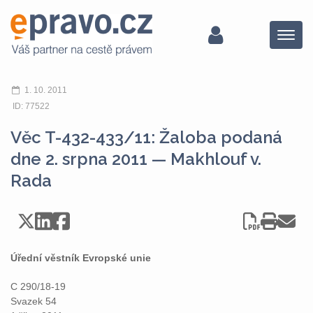
Menu
1. 10. 2011
ID: 77522
Věc T-432-433/11: Žaloba podaná
dne 2. srpna 2011 — Makhlouf v.
Rada
Úřední věstník Evropské unie
C 290/18-19
Svazek 54