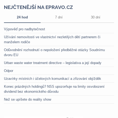
NEJČTENĚJŠÍ NA EPRAVO.CZ
24 hod
7 dní
30 dní
Výpověď pro nadbytečnost
Užívání nemovitosti ve vlastnictví nezletilých dětí partnerem či
manželem rodiče
Odůvodnění rozhodnutí o nepoložení předběžné otázky Soudnímu
dvoru EU
Urban waste water treatment directive – legislativa a její dopady
Odpor
Uzavírky místních i účelových komunikací a zřizování objížděk
Konec prázdných holdingů? NSS upozorňuje na limity osvobození
dividend bez ekonomického důvodu
Než se upíšete do reality show