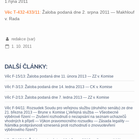
1.října 2011
Věc T-432-433/11:
Žaloba podaná dne 2. srpna 2011 — Makhlouf
v. Rada
redakce (sar)
1. 10. 2011
DALŠÍ ČLÁNKY:
Věc F-15/13: Žaloba podaná dne 11. února 2013 — ZZ v. Komise
Věc F-3/13: Žaloba podaná dne 14. ledna 2013 — CK v. Komise
Věc F-2/13: Žaloba podaná dne 7. ledna 2013 — ZZ v. Komise
Věc F-94/11: Rozsudek Soudu pro veřejnou službu (druhého senátu) ze dne
21. března 2013 — Brune v. Komise („Veřejná služba — Všeobecné
výběrové řízení — Zrušení rozhodnutí o nezapsání na seznam uchazečů
vhodných k přijetí — Výkon pravomocného rozsudku — Zásada legality —
Námitka protiprávnosti vznesená proti rozhodnutí o znovuotevření
výběrového řízení“)