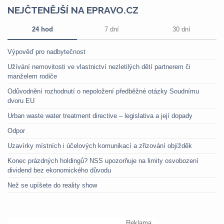
NEJČTENĚJŠÍ NA EPRAVO.CZ
24 hod
7 dní
30 dní
Výpověď pro nadbytečnost
Užívání nemovitosti ve vlastnictví nezletilých dětí partnerem či
manželem rodiče
Odůvodnění rozhodnutí o nepoložení předběžné otázky Soudnímu
dvoru EU
Urban waste water treatment directive – legislativa a její dopady
Odpor
Uzavírky místních i účelových komunikací a zřizování objížděk
Konec prázdných holdingů? NSS upozorňuje na limity osvobození
dividend bez ekonomického důvodu
Než se upíšete do reality show