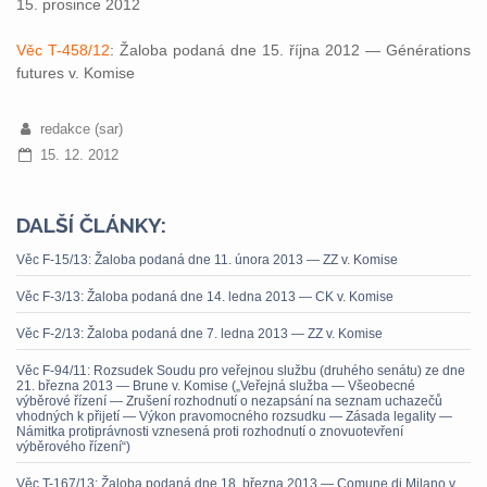
15. prosince 2012
Věc T-458/12
: Žaloba podaná dne 15. října 2012 — Générations
futures v. Komise
redakce (sar)
15. 12. 2012
DALŠÍ ČLÁNKY:
Věc F-15/13: Žaloba podaná dne 11. února 2013 — ZZ v. Komise
Věc F-3/13: Žaloba podaná dne 14. ledna 2013 — CK v. Komise
Věc F-2/13: Žaloba podaná dne 7. ledna 2013 — ZZ v. Komise
Věc F-94/11: Rozsudek Soudu pro veřejnou službu (druhého senátu) ze dne
21. března 2013 — Brune v. Komise („Veřejná služba — Všeobecné
výběrové řízení — Zrušení rozhodnutí o nezapsání na seznam uchazečů
vhodných k přijetí — Výkon pravomocného rozsudku — Zásada legality —
Námitka protiprávnosti vznesená proti rozhodnutí o znovuotevření
výběrového řízení“)
Věc T-167/13: Žaloba podaná dne 18. března 2013 — Comune di Milano v.