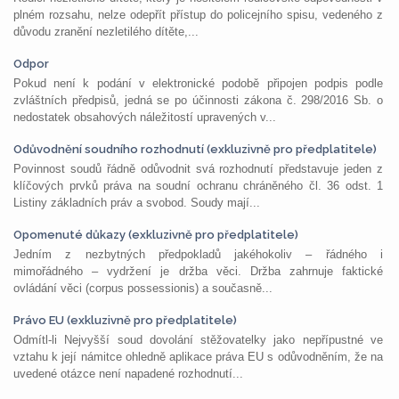
plném rozsahu, nelze odepřít přístup do policejního spisu, vedeného z
důvodu zranění nezletilého dítěte,...
Odpor
Pokud není k podání v elektronické podobě připojen podpis podle
zvláštních předpisů, jedná se po účinnosti zákona č. 298/2016 Sb. o
nedostatek obsahových náležitostí upravených v...
Odůvodnění soudního rozhodnutí (exkluzivně pro předplatitele)
Povinnost soudů řádně odůvodnit svá rozhodnutí představuje jeden z
klíčových prvků práva na soudní ochranu chráněného čl. 36 odst. 1
Listiny základních práv a svobod. Soudy mají...
Opomenuté důkazy (exkluzivně pro předplatitele)
Jedním z nezbytných předpokladů jakéhokoliv – řádného i
mimořádného – vydržení je držba věci. Držba zahrnuje faktické
ovládání věci (corpus possessionis) a současně...
Právo EU (exkluzivně pro předplatitele)
Odmítl-li Nejvyšší soud dovolání stěžovatelky jako nepřípustné ve
vztahu k její námitce ohledně aplikace práva EU s odůvodněním, že na
uvedené otázce není napadené rozhodnutí...