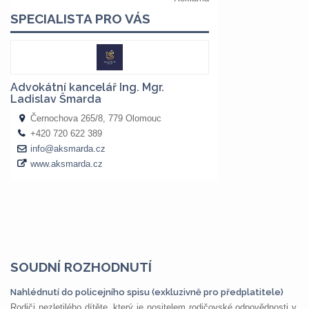
SOUDNÍ ROZHODNUTÍ
Nahlédnutí do policejního spisu (exkluzivně pro předplatitele)
Rodiči nezletilého dítěte, který je nositelem rodičovské odpovědnosti v