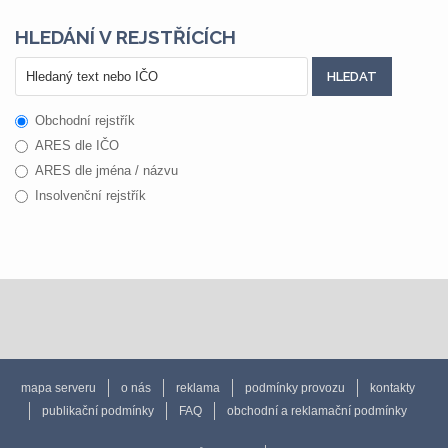
HLEDÁNÍ V REJSTŘÍCÍCH
Obchodní rejstřík
ARES dle IČO
ARES dle jména / názvu
Insolvenční rejstřík
mapa serveru
o nás
reklama
podmínky provozu
kontakty
publikační podmínky
FAQ
obchodní a reklamační podmínky