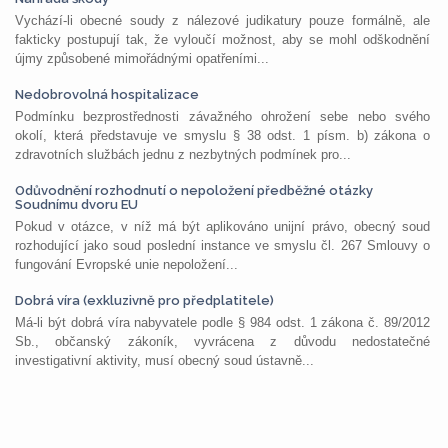
Vychází-li obecné soudy z nálezové judikatury pouze formálně, ale
fakticky postupují tak, že vyloučí možnost, aby se mohl odškodnění
újmy způsobené mimořádnými opatřeními...
Nedobrovolná hospitalizace
Podmínku bezprostřednosti závažného ohrožení sebe nebo svého
okolí, která představuje ve smyslu § 38 odst. 1 písm. b) zákona o
zdravotních službách jednu z nezbytných podmínek pro...
Odůvodnění rozhodnutí o nepoložení předběžné otázky
Soudnímu dvoru EU
Pokud v otázce, v níž má být aplikováno unijní právo, obecný soud
rozhodující jako soud poslední instance ve smyslu čl. 267 Smlouvy o
fungování Evropské unie nepoložení...
Dobrá víra (exkluzivně pro předplatitele)
Má-li být dobrá víra nabyvatele podle § 984 odst. 1 zákona č. 89/2012
Sb., občanský zákoník, vyvrácena z důvodu nedostatečné
investigativní aktivity, musí obecný soud ústavně...