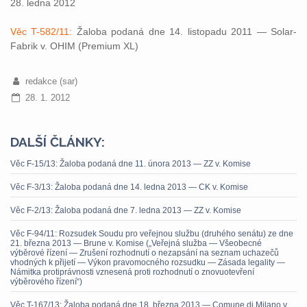
28. ledna 2012
Věc T-582/11:
Žaloba podaná dne 14. listopadu 2011 — Solar-
Fabrik v. OHIM (Premium XL)
redakce (sar)
28. 1. 2012
DALŠÍ ČLÁNKY:
Věc F-15/13: Žaloba podaná dne 11. února 2013 — ZZ v. Komise
Věc F-3/13: Žaloba podaná dne 14. ledna 2013 — CK v. Komise
Věc F-2/13: Žaloba podaná dne 7. ledna 2013 — ZZ v. Komise
Věc F-94/11: Rozsudek Soudu pro veřejnou službu (druhého senátu) ze dne
21. března 2013 — Brune v. Komise („Veřejná služba — Všeobecné
výběrové řízení — Zrušení rozhodnutí o nezapsání na seznam uchazečů
vhodných k přijetí — Výkon pravomocného rozsudku — Zásada legality —
Námitka protiprávnosti vznesená proti rozhodnutí o znovuotevření
výběrového řízení“)
Věc T-167/13: Žaloba podaná dne 18. března 2013 — Comune di Milano v.