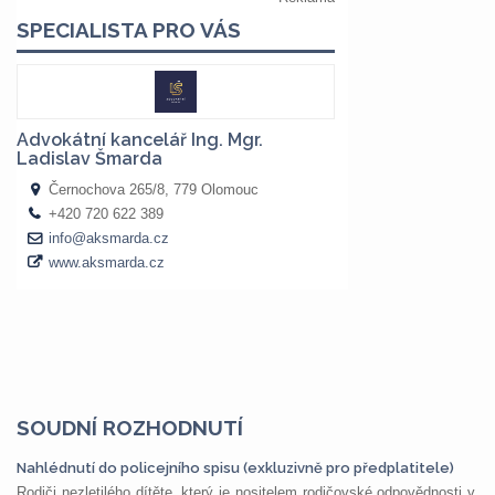
SOUDNÍ ROZHODNUTÍ
Nahlédnutí do policejního spisu (exkluzivně pro předplatitele)
Rodiči nezletilého dítěte, který je nositelem rodičovské odpovědnosti v