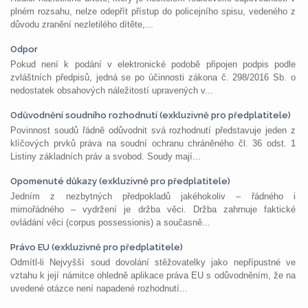
plném rozsahu, nelze odepřít přístup do policejního spisu, vedeného z
důvodu zranění nezletilého dítěte,...
Odpor
Pokud není k podání v elektronické podobě připojen podpis podle
zvláštních předpisů, jedná se po účinnosti zákona č. 298/2016 Sb. o
nedostatek obsahových náležitostí upravených v...
Odůvodnění soudního rozhodnutí (exkluzivně pro předplatitele)
Povinnost soudů řádně odůvodnit svá rozhodnutí představuje jeden z
klíčových prvků práva na soudní ochranu chráněného čl. 36 odst. 1
Listiny základních práv a svobod. Soudy mají...
Opomenuté důkazy (exkluzivně pro předplatitele)
Jedním z nezbytných předpokladů jakéhokoliv – řádného i
mimořádného – vydržení je držba věci. Držba zahrnuje faktické
ovládání věci (corpus possessionis) a současně...
Právo EU (exkluzivně pro předplatitele)
Odmítl-li Nejvyšší soud dovolání stěžovatelky jako nepřípustné ve
vztahu k její námitce ohledně aplikace práva EU s odůvodněním, že na
uvedené otázce není napadené rozhodnutí...