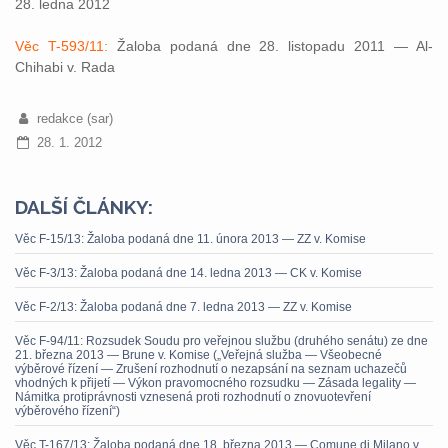
28. ledna 2012
Věc T-593/11:
Žaloba podaná dne 28. listopadu 2011 — Al-
Chihabi v. Rada
redakce (sar)
28. 1. 2012
DALŠÍ ČLÁNKY:
Věc F-15/13: Žaloba podaná dne 11. února 2013 — ZZ v. Komise
Věc F-3/13: Žaloba podaná dne 14. ledna 2013 — CK v. Komise
Věc F-2/13: Žaloba podaná dne 7. ledna 2013 — ZZ v. Komise
Věc F-94/11: Rozsudek Soudu pro veřejnou službu (druhého senátu) ze dne
21. března 2013 — Brune v. Komise („Veřejná služba — Všeobecné
výběrové řízení — Zrušení rozhodnutí o nezapsání na seznam uchazečů
vhodných k přijetí — Výkon pravomocného rozsudku — Zásada legality —
Námitka protiprávnosti vznesená proti rozhodnutí o znovuotevření
výběrového řízení“)
Věc T-167/13: Žaloba podaná dne 18. března 2013 — Comune di Milano v.