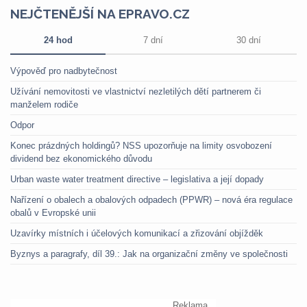
NEJČTENĚJŠÍ NA EPRAVO.CZ
24 hod
7 dní
30 dní
Výpověď pro nadbytečnost
Užívání nemovitosti ve vlastnictví nezletilých dětí partnerem či
manželem rodiče
Odpor
Konec prázdných holdingů? NSS upozorňuje na limity osvobození
dividend bez ekonomického důvodu
Urban waste water treatment directive – legislativa a její dopady
Nařízení o obalech a obalových odpadech (PPWR) – nová éra regulace
obalů v Evropské unii
Uzavírky místních i účelových komunikací a zřizování objížděk
Byznys a paragrafy, díl 39.: Jak na organizační změny ve společnosti