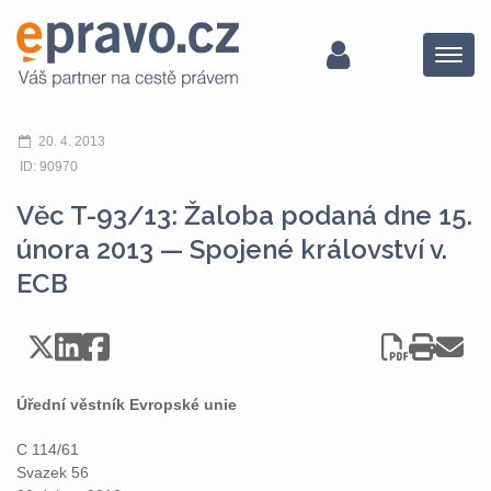
Menu
20. 4. 2013
ID: 90970
Věc T-93/13: Žaloba podaná dne 15.
února 2013 — Spojené království v.
ECB
Úřední věstník Evropské unie
C 114/61
Svazek 56