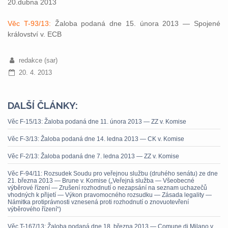
20.dubna 2013
Věc T-93/13:
Žaloba podaná dne 15. února 2013 — Spojené
království v. ECB
redakce (sar)
20. 4. 2013
DALŠÍ ČLÁNKY:
Věc F-15/13: Žaloba podaná dne 11. února 2013 — ZZ v. Komise
Věc F-3/13: Žaloba podaná dne 14. ledna 2013 — CK v. Komise
Věc F-2/13: Žaloba podaná dne 7. ledna 2013 — ZZ v. Komise
Věc F-94/11: Rozsudek Soudu pro veřejnou službu (druhého senátu) ze dne
21. března 2013 — Brune v. Komise („Veřejná služba — Všeobecné
výběrové řízení — Zrušení rozhodnutí o nezapsání na seznam uchazečů
vhodných k přijetí — Výkon pravomocného rozsudku — Zásada legality —
Námitka protiprávnosti vznesená proti rozhodnutí o znovuotevření
výběrového řízení“)
Věc T-167/13: Žaloba podaná dne 18. března 2013 — Comune di Milano v.