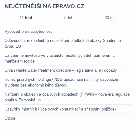
NEJČTENĚJŠÍ NA EPRAVO.CZ
24 hod
7 dní
30 dní
Výpověď pro nadbytečnost
Odůvodnění rozhodnutí o nepoložení předběžné otázky Soudnímu
dvoru EU
Užívání nemovitosti ve vlastnictví nezletilých dětí partnerem či
manželem rodiče
Urban waste water treatment directive – legislativa a její dopady
Konec prázdných holdingů? NSS upozorňuje na limity osvobození
dividend bez ekonomického důvodu
Nařízení o obalech a obalových odpadech (PPWR) – nová éra regulace
obalů v Evropské unii
Uzavírky místních i účelových komunikací a zřizování objížděk
Odpor