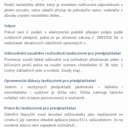
Rodiči nezletilého dítěte, který je nositelem rodičovské odpovědnosti v
plném rozsahu, nelze odepřít přístup do policejního spisu, vedeného z
důvodu zranění nezletilého dítěte,...
Odpor
Pokud není k podání v elektronické podobě připojen podpis podle
zvláštních předpisů, jedná se po účinnosti zákona č. 298/2016 Sb. o
nedostatek obsahových náležitostí upravených v...
Odůvodnění soudního rozhodnutí (exkluzivně pro předplatitele)
Povinnost soudů řádně odůvodnit svá rozhodnutí představuje jeden z
klíčových prvků práva na soudní ochranu chráněného čl. 36 odst. 1
Listiny základních práv a svobod. Soudy mají...
Opomenuté důkazy (exkluzivně pro předplatitele)
Jedním z nezbytných předpokladů jakéhokoliv – řádného i
mimořádného – vydržení je držba věci. Držba zahrnuje faktické
ovládání věci (corpus possessionis) a současně...
Právo EU (exkluzivně pro předplatitele)
Odmítl-li Nejvyšší soud dovolání stěžovatelky jako nepřípustné ve
vztahu k její námitce ohledně aplikace práva EU s odůvodněním, že na
uvedené otázce není napadené rozhodnutí...