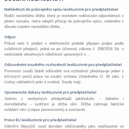
Nahlédnutí do policejního spisu (exkluzivně pro předplatitele)
Rodiči nezletilého dítěte, který je nositelem rodičovské odpovědnosti v
plném rozsahu, nelze odepřít přístup do policejního spisu, vedeného z
důvodu zranění nezletilého dítěte,...
Odpor
Pokud není k podání v elektronické podobě připojen podpis podle
zvláštních předpisů, jedná se po účinnosti zákona č. 298/2016 Sb. o
nedostatek obsahových náležitostí upravených v...
Odůvodnění soudního rozhodnutí (exkluzivně pro předplatitele)
Povinnost soudů řádně odůvodnit svá rozhodnutí představuje jeden z
klíčových prvků práva na soudní ochranu chráněného čl. 36 odst. 1
Listiny základních práv a svobod. Soudy mají...
Opomenuté důkazy (exkluzivně pro předplatitele)
Jedním z nezbytných předpokladů jakéhokoliv – řádného i
mimořádného – vydržení je držba věci. Držba zahrnuje faktické
ovládání věci (corpus possessionis) a současně...
Právo EU (exkluzivně pro předplatitele)
Odmítl-li Nejvyšší soud dovolání stěžovatelky jako nepřípustné ve