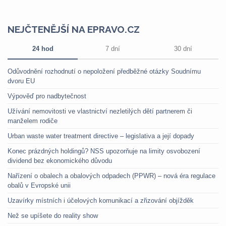
NEJČTENĚJŠÍ NA EPRAVO.CZ
24 hod
7 dní
30 dní
Odůvodnění rozhodnutí o nepoložení předběžné otázky Soudnímu
dvoru EU
Výpověď pro nadbytečnost
Užívání nemovitosti ve vlastnictví nezletilých dětí partnerem či
manželem rodiče
Urban waste water treatment directive – legislativa a její dopady
Konec prázdných holdingů? NSS upozorňuje na limity osvobození
dividend bez ekonomického důvodu
Nařízení o obalech a obalových odpadech (PPWR) – nová éra regulace
obalů v Evropské unii
Uzavírky místních i účelových komunikací a zřizování objížděk
Než se upíšete do reality show