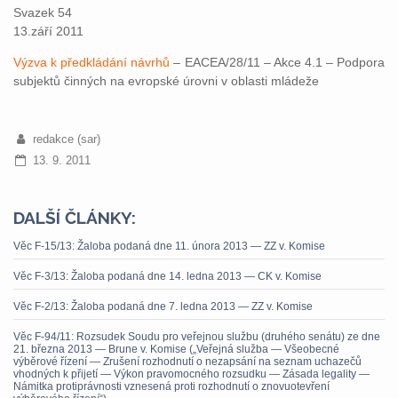
Svazek 54
13.září 2011
Výzva k předkládání návrhů
– EACEA/28/11 – Akce 4.1 – Podpora
subjektů činných na evropské úrovni v oblasti mládeže
redakce (sar)
13. 9. 2011
DALŠÍ ČLÁNKY:
Věc F-15/13: Žaloba podaná dne 11. února 2013 — ZZ v. Komise
Věc F-3/13: Žaloba podaná dne 14. ledna 2013 — CK v. Komise
Věc F-2/13: Žaloba podaná dne 7. ledna 2013 — ZZ v. Komise
Věc F-94/11: Rozsudek Soudu pro veřejnou službu (druhého senátu) ze dne
21. března 2013 — Brune v. Komise („Veřejná služba — Všeobecné
výběrové řízení — Zrušení rozhodnutí o nezapsání na seznam uchazečů
vhodných k přijetí — Výkon pravomocného rozsudku — Zásada legality —
Námitka protiprávnosti vznesená proti rozhodnutí o znovuotevření