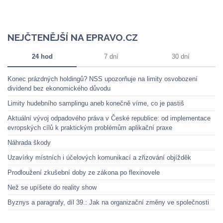
NEJČTENĚJŠÍ NA EPRAVO.CZ
24 hod
7 dní
30 dní
Konec prázdných holdingů? NSS upozorňuje na limity osvobození
dividend bez ekonomického důvodu
Limity hudebního samplingu aneb konečně víme, co je pastiš
Aktuální vývoj odpadového práva v České republice: od implementace
evropských cílů k praktickým problémům aplikační praxe
Náhrada škody
Uzavírky místních i účelových komunikací a zřizování objížděk
Prodloužení zkušební doby ze zákona po flexinovele
Než se upíšete do reality show
Byznys a paragrafy, díl 39.: Jak na organizační změny ve společnosti