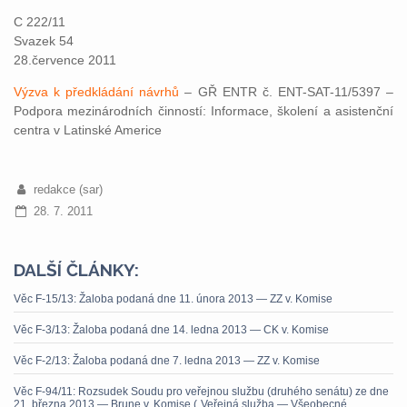
C 222/11
Svazek 54
28.července 2011
Výzva k předkládání návrhů
– GŘ ENTR č. ENT-SAT-11/5397 –
Podpora mezinárodních činností: Informace, školení a asistenční
centra v Latinské Americe
redakce (sar)
28. 7. 2011
DALŠÍ ČLÁNKY:
Věc F-15/13: Žaloba podaná dne 11. února 2013 — ZZ v. Komise
Věc F-3/13: Žaloba podaná dne 14. ledna 2013 — CK v. Komise
Věc F-2/13: Žaloba podaná dne 7. ledna 2013 — ZZ v. Komise
Věc F-94/11: Rozsudek Soudu pro veřejnou službu (druhého senátu) ze dne
21. března 2013 — Brune v. Komise („Veřejná služba — Všeobecné