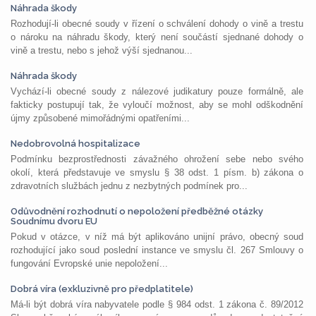
Náhrada škody
Rozhodují-li obecné soudy v řízení o schválení dohody o vině a trestu
o nároku na náhradu škody, který není součástí sjednané dohody o
vině a trestu, nebo s jehož výší sjednanou...
Náhrada škody
Vychází-li obecné soudy z nálezové judikatury pouze formálně, ale
fakticky postupují tak, že vyloučí možnost, aby se mohl odškodnění
újmy způsobené mimořádnými opatřeními...
Nedobrovolná hospitalizace
Podmínku bezprostřednosti závažného ohrožení sebe nebo svého
okolí, která představuje ve smyslu § 38 odst. 1 písm. b) zákona o
zdravotních službách jednu z nezbytných podmínek pro...
Odůvodnění rozhodnutí o nepoložení předběžné otázky
Soudnímu dvoru EU
Pokud v otázce, v níž má být aplikováno unijní právo, obecný soud
rozhodující jako soud poslední instance ve smyslu čl. 267 Smlouvy o
fungování Evropské unie nepoložení...
Dobrá víra (exkluzivně pro předplatitele)
Má-li být dobrá víra nabyvatele podle § 984 odst. 1 zákona č. 89/2012