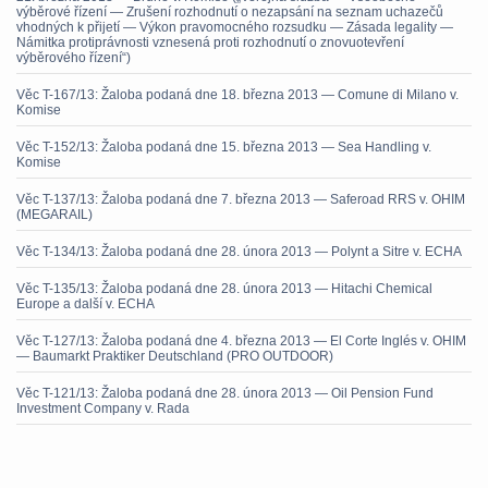
výběrové řízení — Zrušení rozhodnutí o nezapsání na seznam uchazečů
vhodných k přijetí — Výkon pravomocného rozsudku — Zásada legality —
Námitka protiprávnosti vznesená proti rozhodnutí o znovuotevření
výběrového řízení“)
Věc T-167/13: Žaloba podaná dne 18. března 2013 — Comune di Milano v.
Komise
Věc T-152/13: Žaloba podaná dne 15. března 2013 — Sea Handling v.
Komise
Věc T-137/13: Žaloba podaná dne 7. března 2013 — Saferoad RRS v. OHIM
(MEGARAIL)
Věc T-134/13: Žaloba podaná dne 28. února 2013 — Polynt a Sitre v. ECHA
Věc T-135/13: Žaloba podaná dne 28. února 2013 — Hitachi Chemical
Europe a další v. ECHA
Věc T-127/13: Žaloba podaná dne 4. března 2013 — El Corte Inglés v. OHIM
— Baumarkt Praktiker Deutschland (PRO OUTDOOR)
Věc T-121/13: Žaloba podaná dne 28. února 2013 — Oil Pension Fund
Investment Company v. Rada