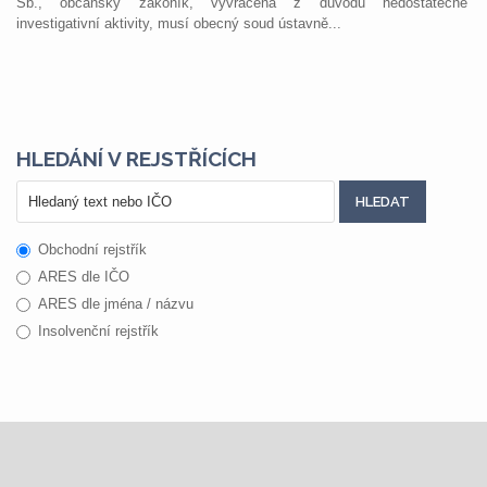
Sb., občanský zákoník, vyvrácena z důvodu nedostatečné
investigativní aktivity, musí obecný soud ústavně...
HLEDÁNÍ V REJSTŘÍCÍCH
Obchodní rejstřík
ARES dle IČO
ARES dle jména / názvu
Insolvenční rejstřík