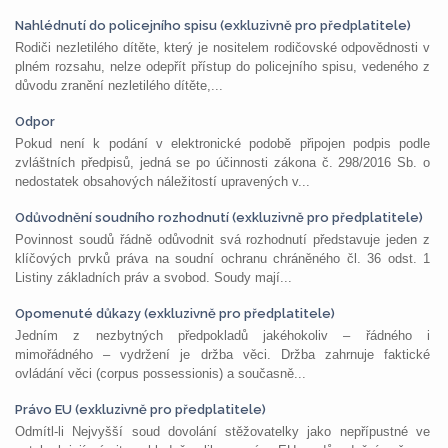
Nahlédnutí do policejního spisu (exkluzivně pro předplatitele)
Rodiči nezletilého dítěte, který je nositelem rodičovské odpovědnosti v
plném rozsahu, nelze odepřít přístup do policejního spisu, vedeného z
důvodu zranění nezletilého dítěte,...
Odpor
Pokud není k podání v elektronické podobě připojen podpis podle
zvláštních předpisů, jedná se po účinnosti zákona č. 298/2016 Sb. o
nedostatek obsahových náležitostí upravených v...
Odůvodnění soudního rozhodnutí (exkluzivně pro předplatitele)
Povinnost soudů řádně odůvodnit svá rozhodnutí představuje jeden z
klíčových prvků práva na soudní ochranu chráněného čl. 36 odst. 1
Listiny základních práv a svobod. Soudy mají...
Opomenuté důkazy (exkluzivně pro předplatitele)
Jedním z nezbytných předpokladů jakéhokoliv – řádného i
mimořádného – vydržení je držba věci. Držba zahrnuje faktické
ovládání věci (corpus possessionis) a současně...
Právo EU (exkluzivně pro předplatitele)
Odmítl-li Nejvyšší soud dovolání stěžovatelky jako nepřípustné ve