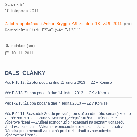
Svazek 54
10.listopadu 2011
Žaloba společnosti Asker Brygge AS ze dne 13. září 2011
proti
Kontrolnímu úřadu ESVO (věc E-12/11)
redakce (sar)
10. 11. 2011
DALŠÍ ČLÁNKY:
Věc F-15/13: Žaloba podaná dne 11. února 2013 — ZZ v. Komise
Věc F-3/13: Žaloba podaná dne 14. ledna 2013 — CK v. Komise
Věc F-2/13: Žaloba podaná dne 7. ledna 2013 — ZZ v. Komise
Věc F-94/11: Rozsudek Soudu pro veřejnou službu (druhého senátu) ze dne
21. března 2013 — Brune v. Komise („Veřejná služba — Všeobecné
výběrové řízení — Zrušení rozhodnutí o nezapsání na seznam uchazečů
vhodných k přijetí — Výkon pravomocného rozsudku — Zásada legality —
Námitka protiprávnosti vznesená proti rozhodnutí o znovuotevření
výběrového řízení“)