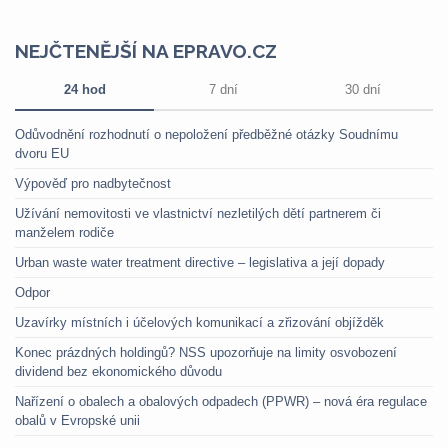
NEJČTENĚJŠÍ NA EPRAVO.CZ
24 hod
7 dní
30 dní
Odůvodnění rozhodnutí o nepoložení předběžné otázky Soudnímu
dvoru EU
Výpověď pro nadbytečnost
Užívání nemovitosti ve vlastnictví nezletilých dětí partnerem či
manželem rodiče
Urban waste water treatment directive – legislativa a její dopady
Odpor
Uzavírky místních i účelových komunikací a zřizování objížděk
Konec prázdných holdingů? NSS upozorňuje na limity osvobození
dividend bez ekonomického důvodu
Nařízení o obalech a obalových odpadech (PPWR) – nová éra regulace
obalů v Evropské unii