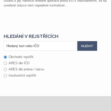
vztahu k její námitce ohledně aplikace práva EU s odůvodněním, že na
uvedené otázce není napadené rozhodnutí...
HLEDÁNÍ V REJSTŘÍCÍCH
Obchodní rejstřík
ARES dle IČO
ARES dle jména / názvu
Insolvenční rejstřík