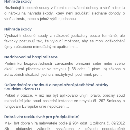
Náhrada škody
Rozhodují-li obecné soudy v řízení o schválení dohody o vině a trestu
o nároku na náhradu škody, který není součástí sjednané dohody o
vině a trestu, nebo s jehož výší sjednanou...
Náhrada škody
Vychází-li obecné soudy z nálezové judikatury pouze formálně, ale
fakticky postupují tak, že vyloučí možnost, aby se mohl odškodnění
újmy způsobené mimořádnými opatřeními...
Nedobrovolná hospitalizace
Podmínku bezprostřednosti závažného ohrožení sebe nebo svého
okolí, která představuje ve smyslu § 38 odst. 1 písm. b) zákona o
zdravotních službách jednu z nezbytných podmínek pro...
Odůvodnění rozhodnutí o nepoložení předběžné otázky
Soudnímu dvoru EU
Pokud v otázce, v níž má být aplikováno unijní právo, obecný soud
rozhodující jako soud poslední instance ve smyslu čl. 267 Smlouvy o
fungování Evropské unie nepoložení...
Dobrá víra (exkluzivně pro předplatitele)
Má-li být dobrá víra nabyvatele podle § 984 odst. 1 zákona č. 89/2012
Sb., občanský zákoník, vyvrácena z důvodu nedostatečné