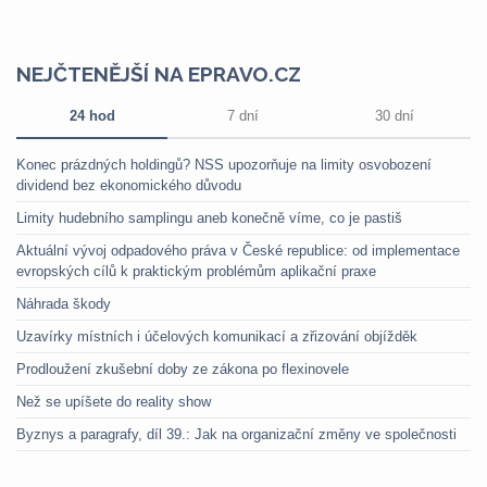
NEJČTENĚJŠÍ NA EPRAVO.CZ
24 hod
7 dní
30 dní
Konec prázdných holdingů? NSS upozorňuje na limity osvobození
dividend bez ekonomického důvodu
Limity hudebního samplingu aneb konečně víme, co je pastiš
Aktuální vývoj odpadového práva v České republice: od implementace
evropských cílů k praktickým problémům aplikační praxe
Náhrada škody
Uzavírky místních i účelových komunikací a zřizování objížděk
Prodloužení zkušební doby ze zákona po flexinovele
Než se upíšete do reality show
Byznys a paragrafy, díl 39.: Jak na organizační změny ve společnosti