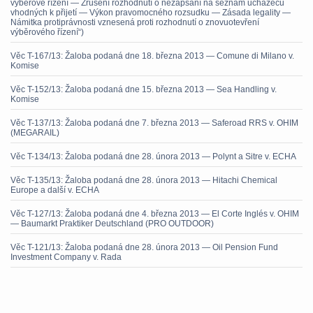
výběrové řízení — Zrušení rozhodnutí o nezapsání na seznam uchazečů
vhodných k přijetí — Výkon pravomocného rozsudku — Zásada legality —
Námitka protiprávnosti vznesená proti rozhodnutí o znovuotevření
výběrového řízení“)
Věc T-167/13: Žaloba podaná dne 18. března 2013 — Comune di Milano v.
Komise
Věc T-152/13: Žaloba podaná dne 15. března 2013 — Sea Handling v.
Komise
Věc T-137/13: Žaloba podaná dne 7. března 2013 — Saferoad RRS v. OHIM
(MEGARAIL)
Věc T-134/13: Žaloba podaná dne 28. února 2013 — Polynt a Sitre v. ECHA
Věc T-135/13: Žaloba podaná dne 28. února 2013 — Hitachi Chemical
Europe a další v. ECHA
Věc T-127/13: Žaloba podaná dne 4. března 2013 — El Corte Inglés v. OHIM
— Baumarkt Praktiker Deutschland (PRO OUTDOOR)
Věc T-121/13: Žaloba podaná dne 28. února 2013 — Oil Pension Fund
Investment Company v. Rada