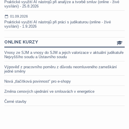
Praktické využití AI nástrojů při analýze a tvorbě smluv (online - živé
vysílání) - 25.8.2026
01.09.2026
Praktické využití AI nástrojů při práci s judikaturou (online - živé
vysílání) - 1.9.2026
ONLINE KURZY
Vnosy ze SJM a vnosy do SJM a jejich valorizace v aktuální judikatuře
Nejvyššího soudu a Ústavního soudu
Výpověď z pracovního poměru z důvodu neomluveného zameškání
jedné směny
Nová „tlačítková povinnost“ pro e-shopy
Změna cenových ujednání ve smlouvách v energetice
Černé stavby