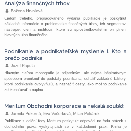
Analýza finančných trhov
Božena Hrvoľová
Cieľom tretieho, prepracovaného vydania publikácie je poskytnúť
základné informácie o problematike finančných trhov, ich segmentov,
nástrojov, cien a inštitúcií, ktoré sú sprostredkovateľmi pri plnení
hlavných úloh finančného...
Podnikanie a podnikateľské myslenie I. Kto a
prečo podniká
Jozef Papula
Hlavným cieľom monografie je prijateľným, ale najmä inšpiratívnym
spôsobom preniknúť do podstaty podnikania, odhaliť základné faktory,
ktoré podnikanie ovplyvňujú, a naznačiť cesty, ako možno podnikanie
zdokonaľovať a naplno...
Meritum Obchodní korporace a nekalá soutěž
Jarmila Pokorná, Eva Večerková, Milan Pekárek
Publikace z ediční řady Meritum poskytuje odpovědi na řadu otázek z
obchodního práva vyskytujících se v každodenní praxi. Kniha je