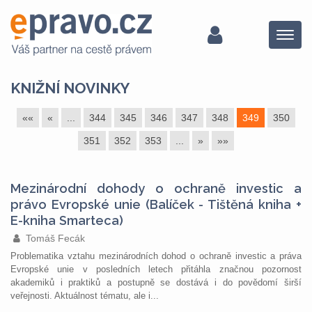
Menu
KNIŽNÍ NOVINKY
««
«
...
344
345
346
347
348
349
350
351
352
353
...
»
»»
Mezinárodní dohody o ochraně investic a
právo Evropské unie (Balíček - Tištěná kniha +
E-kniha Smarteca)
Tomáš Fecák
Problematika vztahu mezinárodních dohod o ochraně investic a práva
Evropské unie v posledních letech přitáhla značnou pozornost
akademiků i praktiků a postupně se dostává i do povědomí širší
veřejnosti. Aktuálnost tématu, ale i...