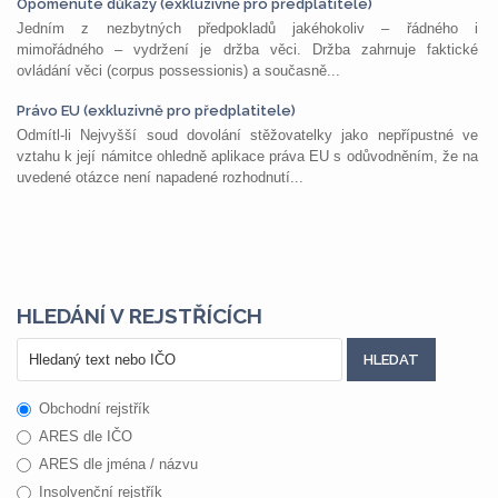
Opomenuté důkazy (exkluzivně pro předplatitele)
Jedním z nezbytných předpokladů jakéhokoliv – řádného i
mimořádného – vydržení je držba věci. Držba zahrnuje faktické
ovládání věci (corpus possessionis) a současně...
Právo EU (exkluzivně pro předplatitele)
Odmítl-li Nejvyšší soud dovolání stěžovatelky jako nepřípustné ve
vztahu k její námitce ohledně aplikace práva EU s odůvodněním, že na
uvedené otázce není napadené rozhodnutí...
HLEDÁNÍ V REJSTŘÍCÍCH
Obchodní rejstřík
ARES dle IČO
ARES dle jména / názvu
Insolvenční rejstřík