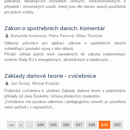
judikatury obsahujících rozhodnutí českých, československých a
případně i slovenských soudů, která jsou dle názoru autorů použitelná
pro právní vztahy...
Zákon o spotřebních daních. Komentář
Bohumila Kotenová, Petra Petrová, Milan Tomíček
Odborný průvodce pro aplikaci zákona o spotřebních daních
zohledňující poslední vývoj v této oblasti.
Přináší výklad pojmů nově zavedených do zákona implementací
směrnic Rady EU k energetickým, alkoholickým a tabákovým...
Základy daňové teorie - cvičebnice
Jan Široký, Michal Krajňák
Praktická cvičebnice k učebnici Základy daňové teorie s praktickými
příklady od Jana Širokého. Určena především studentům.
„Cvičebnice má vysokou odbornou i pedagogickou úroveň, je vytvořena
velmi pečlivě i v nejmenších...
««
«
...
344
345
346
347
348
349
350