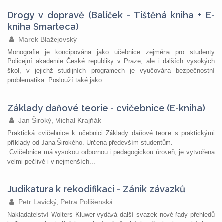
Drogy v dopravě (Balíček - Tištěná kniha + E-
kniha Smarteca)
Marek Blažejovský
Monografie je koncipována jako učebnice zejména pro studenty
Policejní akademie České republiky v Praze, ale i dalších vysokých
škol, v jejichž studijních programech je vyučována bezpečnostní
problematika. Poslouží také jako...
Základy daňové teorie - cvičebnice (E-kniha)
Jan Široký, Michal Krajňák
Praktická cvičebnice k učebnici Základy daňové teorie s praktickými
příklady od Jana Širokého. Určena především studentům.
„Cvičebnice má vysokou odbornou i pedagogickou úroveň, je vytvořena
velmi pečlivě i v nejmenších...
Judikatura k rekodifikaci - Zánik závazků
Petr Lavický, Petra Polišenská
Nakladatelství Wolters Kluwer vydává další svazek nové řady přehledů