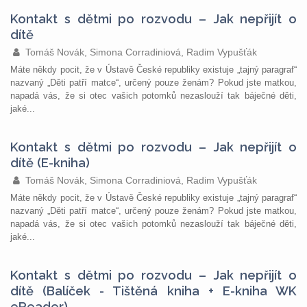
Kontakt s dětmi po rozvodu – Jak nepřijít o
dítě
Tomáš Novák, Simona Corradiniová, Radim Vypušťák
Máte někdy pocit, že v Ústavě České republiky existuje „tajný paragraf“
nazvaný „Děti patří matce“, určený pouze ženám? Pokud jste matkou,
napadá vás, že si otec vašich potomků nezaslouží tak báječné děti,
jaké...
Kontakt s dětmi po rozvodu – Jak nepřijít o
dítě (E-kniha)
Tomáš Novák, Simona Corradiniová, Radim Vypušťák
Máte někdy pocit, že v Ústavě České republiky existuje „tajný paragraf“
nazvaný „Děti patří matce“, určený pouze ženám? Pokud jste matkou,
napadá vás, že si otec vašich potomků nezaslouží tak báječné děti,
jaké...
Kontakt s dětmi po rozvodu – Jak nepřijít o
dítě (Balíček - Tištěná kniha + E-kniha WK
eReader)