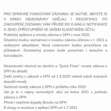
PRO SPRÁVNÉ FUNGOVÁNÍ ZÁZNAMU JE NUTNÉ, ABYSTE SI
V RÁMCI OBJEDNÁVKY UDĚLALI I REGISTRACI. PO
ZAKOUPENÍ ZÁZNAMU VÁM PŘIJDE DO E-MAILU NOTIFIKACE
O JEHO ZPŘÍSTUPNĚNÍ VE VAŠEM KLIENTSKÉM ÚČTU.
Praktická aplikace a novela zákona o DPH v roce 2020
Účastníci budou seznámeni s novelou zákona účinnou v r. 2021 a
veškerými aktualitami. Nová ustanovení budou procvičena na
příkladech. Dostatečný prostor bude ponechán i dotazům a
konzultacím.
Mezinárodní obchod se zbožím a “Quick Fixes” novela zákona o
DPH do detailů
Další změny v zákoně o DPH od 1.9.2020 včetně méně známých
dopadů novely
Sazbové novely zákona o DPH v průběhu roku 2020
Jak je to s nájmy nemovitých věcí od ledna 2021 z pohledu
zákona o DPH
Přímé i nepřímé dopady Brexitu na DPH
E-shopy a revoluce v aplikaci DPH od 1.7.2021