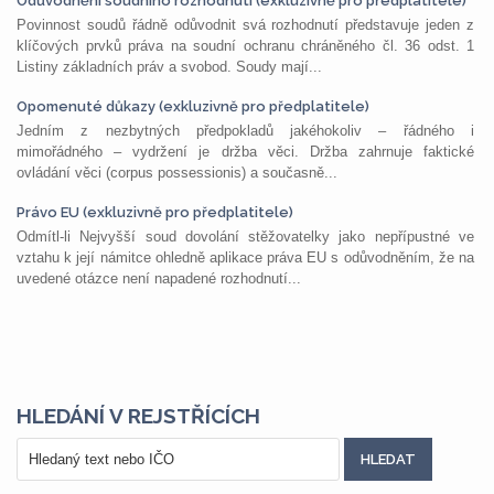
Odůvodnění soudního rozhodnutí (exkluzivně pro předplatitele)
Povinnost soudů řádně odůvodnit svá rozhodnutí představuje jeden z
klíčových prvků práva na soudní ochranu chráněného čl. 36 odst. 1
Listiny základních práv a svobod. Soudy mají...
Opomenuté důkazy (exkluzivně pro předplatitele)
Jedním z nezbytných předpokladů jakéhokoliv – řádného i
mimořádného – vydržení je držba věci. Držba zahrnuje faktické
ovládání věci (corpus possessionis) a současně...
Právo EU (exkluzivně pro předplatitele)
Odmítl-li Nejvyšší soud dovolání stěžovatelky jako nepřípustné ve
vztahu k její námitce ohledně aplikace práva EU s odůvodněním, že na
uvedené otázce není napadené rozhodnutí...
HLEDÁNÍ V REJSTŘÍCÍCH