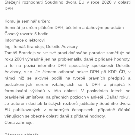
Stěžejní rozhodnutí Soudního dvora EU v roce 2020 v oblasti
DPH
Komu je seminář určen:
Seminář je určen plátcům DPH, účetním a daňovým poradcům
Časový rozvrh: 5 hodin
Informace o lektorovi
Ing. Tomáš Brandejs, Deloitte Advisory
Tomáš Brandejs se ve své praxi daňového poradce zaměřuje od
roku 2004 výhradně jen na problematiku daně z přidané hodnoty,
a to na pozici interního DPH specialisty společnosti Deloitte
Advisory, s.r.o. Je členem odborné sekce DPH při KDP ČR, v
rámci níž se aktivně podílí na tvorbě právních předpisů a
podzákonných norem vztahujících se k DPH a přispívá k
formulování výkladů v této oblasti. V posledních letech se
pravidelně umísťoval na předních pozicích v anketě „Daňař roku“.
Je autorem desítek kritických rozborů judikatury Soudního dvora
EU publikovaných v odborných časopisech, případně článků
věnujících se obecně oblasti daně z přidané hodnoty.
Cena zahrnuje: