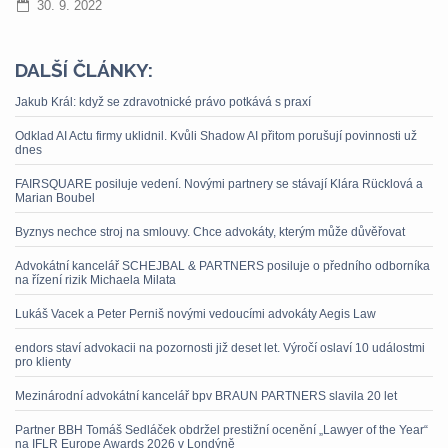
30. 9. 2022
DALŠÍ ČLÁNKY:
Jakub Král: když se zdravotnické právo potkává s praxí
Odklad AI Actu firmy uklidnil. Kvůli Shadow AI přitom porušují povinnosti už
dnes
FAIRSQUARE posiluje vedení. Novými partnery se stávají Klára Rücklová a
Marian Boubel
Byznys nechce stroj na smlouvy. Chce advokáty, kterým může důvěřovat
Advokátní kancelář SCHEJBAL & PARTNERS posiluje o předního odborníka
na řízení rizik Michaela Milata
Lukáš Vacek a Peter Perniš novými vedoucími advokáty Aegis Law
endors staví advokacii na pozornosti již deset let. Výročí oslaví 10 událostmi
pro klienty
Mezinárodní advokátní kancelář bpv BRAUN PARTNERS slavila 20 let
Partner BBH Tomáš Sedláček obdržel prestižní ocenění „Lawyer of the Year“
na IFLR Europe Awards 2026 v Londýně