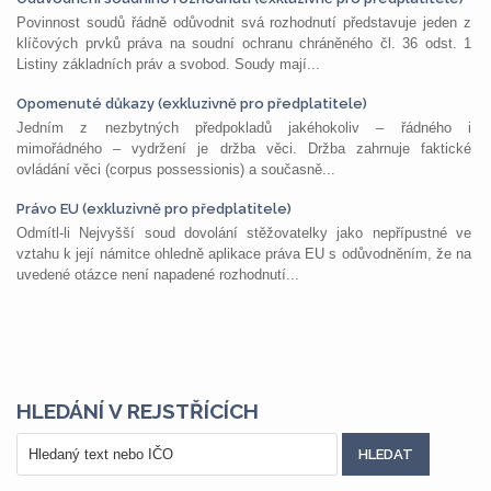
Povinnost soudů řádně odůvodnit svá rozhodnutí představuje jeden z
klíčových prvků práva na soudní ochranu chráněného čl. 36 odst. 1
Listiny základních práv a svobod. Soudy mají...
Opomenuté důkazy (exkluzivně pro předplatitele)
Jedním z nezbytných předpokladů jakéhokoliv – řádného i
mimořádného – vydržení je držba věci. Držba zahrnuje faktické
ovládání věci (corpus possessionis) a současně...
Právo EU (exkluzivně pro předplatitele)
Odmítl-li Nejvyšší soud dovolání stěžovatelky jako nepřípustné ve
vztahu k její námitce ohledně aplikace práva EU s odůvodněním, že na
uvedené otázce není napadené rozhodnutí...
HLEDÁNÍ V REJSTŘÍCÍCH