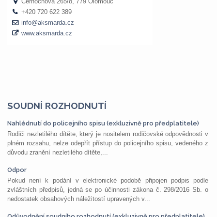
SOUDNÍ ROZHODNUTÍ
Nahlédnutí do policejního spisu (exkluzivně pro předplatitele)
Rodiči nezletilého dítěte, který je nositelem rodičovské odpovědnosti v
plném rozsahu, nelze odepřít přístup do policejního spisu, vedeného z
důvodu zranění nezletilého dítěte,...
Odpor
Pokud není k podání v elektronické podobě připojen podpis podle
zvláštních předpisů, jedná se po účinnosti zákona č. 298/2016 Sb. o
nedostatek obsahových náležitostí upravených v...
Odůvodnění soudního rozhodnutí (exkluzivně pro předplatitele)