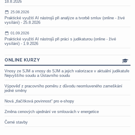
18.8.2026
25.08.2026
Praktické využití AI nástrojů při analýze a tvorbě smluv (online - živé
vysílání) - 25.8.2026
01.09.2026
Praktické využití AI nástrojů při práci s judikaturou (online - živé
vysílání) - 1.9.2026
ONLINE KURZY
Vnosy ze SJM a vnosy do SJM a jejich valorizace v aktuální judikatuře
Nejvyššího soudu a Ústavního soudu
Výpověď z pracovního poměru z důvodu neomluveného zameškání
jedné směny
Nová „tlačítková povinnost“ pro e-shopy
Změna cenových ujednání ve smlouvách v energetice
Černé stavby