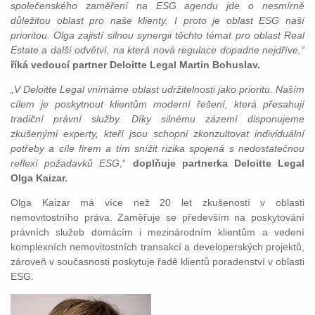
společenského zaměření na ESG agendu jde o nesmírně
důležitou oblast pro naše klienty. I proto je oblast ESG naší
prioritou. Olga zajistí silnou synergii těchto témat pro oblast Real
Estate a další odvětví, na která nová regulace dopadne nejdříve,“
říká vedoucí partner Deloitte Legal Martin Bohuslav.
„V Deloitte Legal vnímáme oblast udržitelnosti jako prioritu. Naším
cílem je poskytnout klientům moderní řešení, která přesahují
tradiční právní služby. Díky silnému zázemí disponujeme
zkušenými experty, kteří jsou schopni zkonzultovat individuální
potřeby a cíle firem a tím snížit rizika spojená s nedostatečnou
reflexí požadavků ESG
,
“
doplňuje partnerka Deloitte Legal
Olga Kaizar.
Olga Kaizar má více než 20 let zkušeností v oblasti
nemovitostního práva. Zaměřuje se především na poskytování
právních služeb domácím i mezinárodním klientům a vedení
komplexních nemovitostních transakcí a developerských projektů,
zároveň v současnosti poskytuje řadě klientů poradenství v oblasti
ESG.