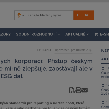
ÁZORY
SOUDNÍ ROZHODNUTÍ
AKTUÁLNĚ
E-S
NO
ID: 114261
upozornění pro uživatele
AKT
ých korporací: Přístup českým
se mírně zlepšuje, zaostávají ale v
1
Claud
 ESG dat
(onli
1
ChatG
živé 
1
ch standardů pro reporting o udržitelnosti, které
Gemin
se ukazuje jako nezbytné pro to, aby se českým firmám