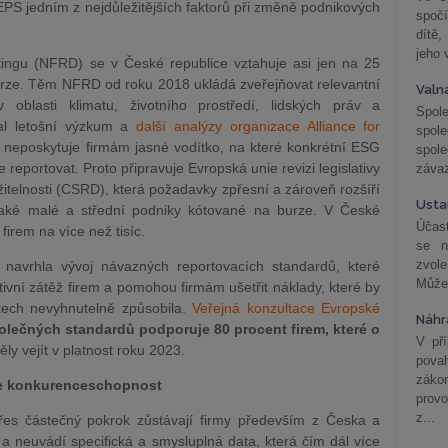
CEPS jedním z nejdůležitějších faktorů při změně podnikových
spočí
dítě,
jeho 
tingu (NFRD) se v České republice vztahuje asi jen na 25
rze. Těm NFRD od roku 2018 ukládá zveřejňovat relevantní
Valn
oblasti klimatu, životního prostředí, lidských práv a
Spol
zal letošní výzkum a
další analýzy organizace Alliance for
spol
iva neposkytuje firmám jasné vodítko, na které konkrétní ESG
spole
 reportovat. Proto připravuje Evropská unie revizi legislativy
závaz
itelnosti (CSRD), která požadavky zpřesní a zároveň rozšíří
Usta
také malé a střední podniky kótované na burze. V České
Účast
firem na více než tisíc.
se n
zvol
avrhla vývoj návazných reportovacích standardů, které
Může 
tivní zátěž firem a pomohou firmám ušetřit náklady, které by
tech nevyhnutelně způsobila.
Veřejná konzultace Evropské
Náhr
olečných standardů podporuje 80 procent firem, které o
V př
ly vejít v platnost roku 2023.
pova
záko
je konkurenceschopnost
prov
z...
řes částečný pokrok zůstávají firmy především z Česka a
 neuvádí specifická a smysluplná data, která čím dál více