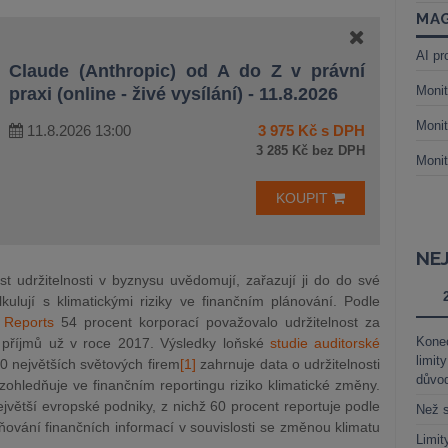
MAG
AI pr
Claude (Anthropic) od A do Z v právní
Monit
praxi (online - živé vysílání) - 11.8.2026
Monit
11.8.2026 13:00
3 975 Kč s DPH
3 285 Kč bez DPH
Monit
KOUPIT
NE
t udržitelnosti v byznysu uvědomují, zařazují ji do do své
kulují s klimatickými riziky ve finančním plánování. Podle
 Reports
54 procent korporací považovalo udržitelnost za
Kone
h příjmů už v roce 2017. Výsledky loňské
studie auditorské
limit
0 největších světových firem
[1]
zahrnuje data o udržitelnosti
důvo
ohledňuje ve finančním reportingu riziko klimatické změny.
největší evropské podniky, z nichž 60 procent reportuje podle
Než s
ování finančních informací v souvislosti se změnou klimatu
Limit