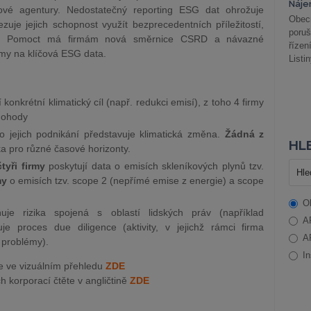
Náje
gové agentury. Nedostatečný reporting ESG dat ohrožuje
Obec
uje jejich schopnost využít bezprecedentních příležitostí,
poru
ízí. Pomoct má firmám nová směrnice CSRD a návazné
řízen
rmy na klíčová ESG data.
Listi
:
onkrétní klimatický cíl (např. redukci emisí), z toho 4 firmy
 dohody
ro jejich podnikání představuje klimatická změna.
Žádná z
HLE
ka pro různé časové horizonty.
tyři firmy
poskytují data o emisích skleníkových plynů tzv.
my
o emisích tzv. scope 2 (nepřímé emise z energie) a scope
O
uje rizika spojená s oblastí lidských práv (například
A
je proces due diligence (aktivity, v jejichž rámci firma
A
í problémy).
In
e ve vizuálním přehledu
ZDE
 korporací čtěte v angličtině
ZDE