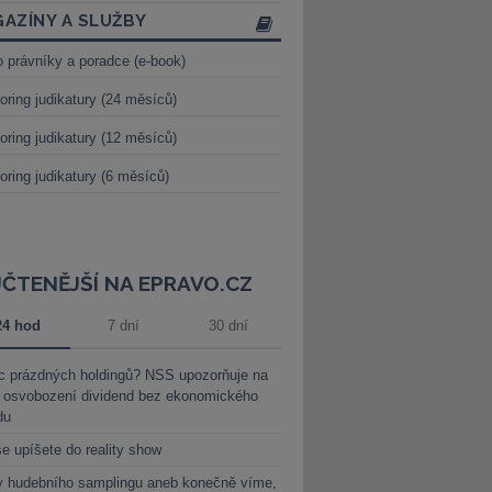
AZÍNY A SLUŽBY
o právníky a poradce (e-book)
oring judikatury (24 měsíců)
oring judikatury (12 měsíců)
oring judikatury (6 měsíců)
JČTENĚJŠÍ NA EPRAVO.CZ
24 hod
7 dní
30 dní
c prázdných holdingů? NSS upozorňuje na
y osvobození dividend bez ekonomického
du
e upíšete do reality show
y hudebního samplingu aneb konečně víme,