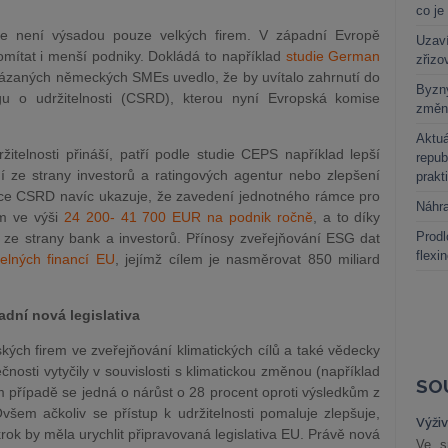
co je
ale není výsadou pouze velkých firem. V západní Evropě
Uzaví
romítat i menší podniky. Dokládá to například
studie German
zřizo
tázaných německých SMEs uvedlo, že by uvítalo zahrnutí do
Byzny
gu o udržitelnosti (CSRD), kterou nyní Evropská komise
změn
Aktuá
ržitelnosti přináší, patří podle studie CEPS například lepší
repub
ní ze strany investorů a ratingových agentur nebo zlepšení
prakt
e CSRD navíc ukazuje, že zavedení jednotného rámce pro
Náhr
m ve výši
24 200- 41 700 EUR na podnik ročně
, a to díky
Prodl
ze strany bank a investorů. Přínosy zveřejňování ESG dat
flexi
itelných financí EU
, jejímž cílem je nasměrovat 850 miliard
adní nová legislativa
kých firem ve zveřejňování klimatických cílů a také vědecky
ečnosti vytyčily v souvislosti s klimatickou změnou (například
SO
 případě se jedná o nárůst o 28 procent oproti výsledkům z
šem ačkoliv se přístup k udržitelnosti pomaluje zlepšuje,
Výži
ok by měla urychlit připravovaná legislativa EU. Právě nová
Ve s