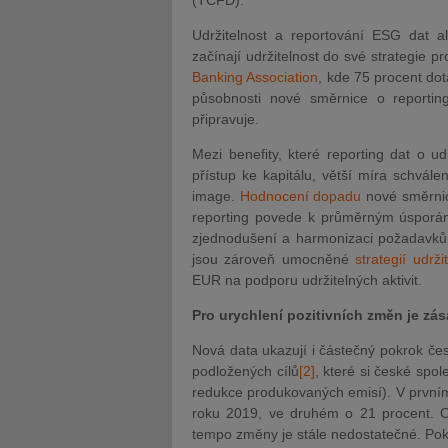
(TCFD).
Udržitelnost a reportování ESG dat 
začínají udržitelnost do své strategie p
Banking Association
, kde 75 procent do
působnosti nové směrnice o reportin
připravuje.
Mezi benefity, které reporting dat o ud
přístup ke kapitálu, větší míra schvále
image.
Hodnocení dopadu
nové směrnic
reporting povede k průměrným úsporá
zjednodušení a harmonizaci požadavků 
jsou zároveň umocněné
strategií udrž
EUR na podporu udržitelných aktivit.
Pro urychlení pozitivních změn je zás
Nová data ukazují i částečný pokrok čes
podložených cílů
[2]
, které si české spol
redukce produkovaných emisí). V prvním
roku 2019, ve druhém o 21 procent. Ov
tempo změny je stále nedostatečné. Pokr