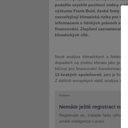
podařilo urychlit pozitivní změny a 
výzkumu Frank Bold, české firmy ned
nezveřejňují klimatická rizika pro růz
informacemi o lidských právech a due
financování. Zlepšení zaznamenali an
klimatických cílů.
Nová analýza klimatických a lidskoprá
dopadech na změnu klimatu jako je energ
klíčový pro financování transformace e
13 českých společností
, jako je Kome
Z dalších evropských států analýza zah
Reklama
Nemáte ještě registraci na 
Registrujte se, získejte řadu výhod 
umělé inteligence v praxi.