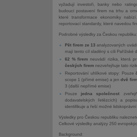
vyžadují investoři, banky nebo ratin
budoucí postavení firem na trhu a omez
které transformace ekonomiky nab
reportovací standardy, které navedou fi
Podrobné výsledky za Českou republiku
Pět firem ze 13
analyzovaných uvádí k
mají tento cíl sladěný s cíli Pařížské
62 % firem
neuvádí rizika, která p
českých firem
nezveřejňuje tato rizi
Reportování uhlíkové stopy: Pouze
č
scope 1 (přímé emise) a jen
dvě fir
3 (další nepřímé emise)
Pouze
jedna společnost
zveřejň
dodavatelských řetězcích) a popisu
identifikuje a řeší možné lidskoprávn
Výsledky pro Českou republiku naleznet
Celkové výsledky analýzy 250 evropských
Background: