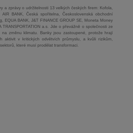
a zprávy o udržitelnosti 13 velkých českých firem: Kofola,
AIR BANK, Česká spořitelna, Československá obchodní
lding, EQUA BANK, J&T FINANCE GROUP SE, Moneta Money
A TRANSPORTATION a.s. Jde o převážně o společnosti ze
ch na změnu klimatu. Banky jsou zastoupené, protože hrají
 aktivit v kritických odvětvích průmyslu, a kvůli rizikům,
 sektorů, které musí prodělat transformaci.