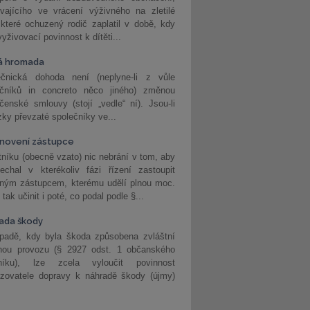
vajícího ve vrácení výživného na zletilé
 které ochuzený rodič zaplatil v době, kdy
vyživovací povinnost k dítěti...
á hromada
ečnická dohoda není (neplyne-li z vůle
ečníků in concreto něco jiného) změnou
čenské smlouvy (stojí „vedle“ ní). Jsou-li
ky převzaté společníky ve...
novení zástupce
níku (obecně vzato) nic nebrání v tom, aby
echal v kterékoliv fázi řízení zastoupit
eným zástupcem, kterému udělí plnou moc.
tak učinit i poté, co podal podle §...
ada škody
ípadě, kdy byla škoda způsobena zvláštní
hou provozu (§ 2927 odst. 1 občanského
níku), lze zcela vyloučit povinnost
ozovatele dopravy k náhradě škody (újmy)