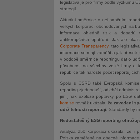
legislativa je pro firmy podle výzkumu 
strategií.
Aktuální směrnice o nefinančním repor
velkých korporací obchodovaných na bu
informace ohledně rizik a dopadů v 
antikorupčních opatření. Jak ale uká
Corporate Transparency
, tato legislat
informace se mají zaměřit a jak přesně je
v podobě směrnice reportingu dat o udrž
působnost na všechny velké firmy a 
republice tak naroste počet reportujících 
Spolu s CSRD také Evropská komise n
reporting zjednoduší, odlehčí administra
jim jinak exploze poptávky po ESG da
komise
rovněž ukázala, že
zavedení sp
udržitelnosti reportují.
Standardy by mě
Nedostatečný ESG reporting ohrožu
Analýza 250 korporací ukázala, že i p
Polska zaměřené na obecné informace a