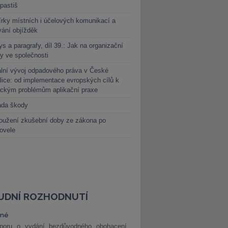
 pastiš
rky místních i účelových komunikací a
vání objížděk
s a paragrafy, díl 39.: Jak na organizační
y ve společnosti
lní vývoj odpadového práva v České
lice: od implementace evropských cílů k
ickým problémům aplikační praxe
ada škody
oužení zkušební doby ze zákona po
novele
UDNÍ ROZHODNUTÍ
vné
poru o vydání bezdůvodného obohacení,