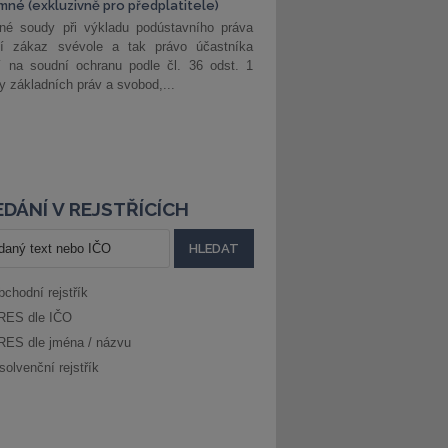
mné (exkluzivně pro předplatitele)
né soudy při výkladu podústavního práva
ší zákaz svévole a tak právo účastníka
í na soudní ochranu podle čl. 36 odst. 1
ny základních práv a svobod,...
DÁNÍ V REJSTŘÍCÍCH
bchodní rejstřík
RES dle IČO
RES dle jména / názvu
solvenční rejstřík