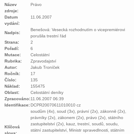
Název
Právo
zdroje:
Datum
11.06.2007
vydání:
Benešová: Vesecká rozhodnutím o vicepremiérovi
Nadpis:
porušila trestní řád
Strana:
2
Pořadí:
6
Mutace:
Celostátní
Rubrika:
Zpravodajství
Autor:
Jakub Troníček
Ročník:
17
Číslo:
135
Náklad:
155475
Oblast:
Celostátní deníky
Zpracováno:
11.06.2007 06:39
Identifikace:
DCPR20070611010010 cz
soudům (4x), soud (3x), právní (2x), zákonně (2x),
právníky (2x), zákonem (2x), právo (2x), státního
zastupitelství (2x), kauz, trestní, soudů, soudu,
Klíčová
státní zastupitelství, Ministr spravedlnosti, státním
slova: