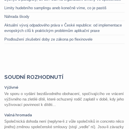
Limity hudebního samplingu aneb konečně víme, co je pastiš
Náhrada škody
Aktuální vývoj odpadového práva v České republice: od implementace
evropských cílů k praktickým problémům aplikační praxe
Prodloužení zkušební doby ze zákona po flexinovele
SOUDNÍ ROZHODNUTÍ
Výživné
Ve sporu o vydání bezdůvodného obohacení, spočívajícího ve vrácení
výživného na zletilé dítě, které ochuzený rodič zaplatil v době, kdy jeho
vyživovací povinnost k dítěti...
Valná hromada
Společnická dohoda není (neplyne-li z vůle společníků in concreto něco
jiného) změnou společenské smlouvy (stojí „vedle“ ní). Jsou-li závazky