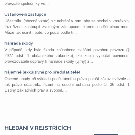
převzaté společníky ve...
Ustanovení zástupce
Účastníku (obecně vzato) nic nebrání v tom, aby se nechal v kterékoliv
fázi řízení zastoupit zvoleným zástupcem, kterému udělí plnou moc.
Může tak učinit i poté, co podal podle §...
Náhrada škody
V případě, kdy byla škoda způsobena zvláštní povahou provozu (§
2927 odst. 1 občanského zákoníku), lze zcela vyloučit povinnost
provozovatele dopravy k náhradě škody (újmy) z...
Nájemné (exkluzivně pro předplatitele)
Obecné soudy při výkladu podústavního práva poruší zákaz svévole a
tak právo účastníka řízení na soudní ochranu podle čl. 36 odst. 1
Listiny základních práv a svobod,...
HLEDÁNÍ V REJSTŘÍCÍCH