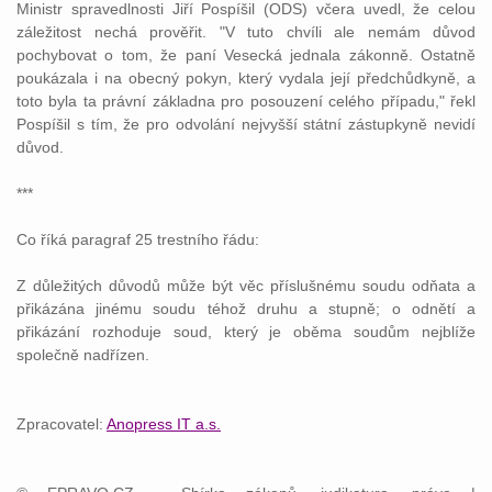
Ministr
spravedlnosti
Jiří Pospíšil (ODS) včera uvedl, že celou
záležitost nechá prověřit. "V tuto chvíli ale nemám důvod
pochybovat o tom, že paní Vesecká jednala
zákonně
. Ostatně
poukázala i na obecný pokyn, který vydala její předchůdkyně, a
toto byla ta
právní
základna pro posouzení celého případu," řekl
Pospíšil s tím, že pro
odvolání
nejvyšší
státní
zástupkyně
nevidí
důvod.
***
Co říká paragraf 25
trestního
řádu:
Z důležitých důvodů může být věc příslušnému
soudu
odňata a
přikázána jinému
soudu
téhož druhu a stupně; o odnětí a
přikázání rozhoduje
soud
, který je oběma
soudům
nejblíže
společně nadřízen.
Zpracovatel:
Anopress IT a.s.