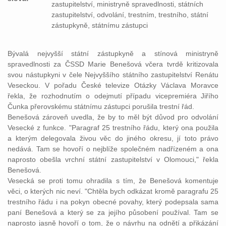
zastupitelství, ministryně spravedlnosti, státních
zastupitelství, odvolání, trestním, trestního, státní
zástupkyně, státnímu zástupci
Bývalá nejvyšší
státní
zástupkyně
a stínová
ministryně
spravedlnosti
za ČSSD Marie Benešová včera tvrdě kritizovala
svou nástupkyni v čele Nejvyššího
státního
zastupitelství
Renátu
Veseckou. V pořadu České televize Otázky Václava Moravce
řekla, že rozhodnutím o odejmutí případu vicepremiéra Jiřího
Čunka přerovskému
státnímu
zástupci
porušila
trestní
řád.
Benešová zároveň uvedla, že by to měl být důvod pro
odvolání
Vesecké z funkce. "Paragraf 25
trestního
řádu, který ona použila
a kterým delegovala živou věc do jiného okresu, jí toto
právo
nedává. Tam se hovoří o nejblíže společném nadřízeném a ona
naprosto obešla vrchní
státní
zastupitelství
v Olomouci," řekla
Benešová.
Vesecká se proti tomu ohradila s tím, že Benešová komentuje
věci, o kterých nic neví. "Chtěla bych odkázat kromě paragrafu 25
trestního
řádu i na pokyn obecné povahy, který podepsala sama
paní Benešová a který se za jejího působení používal. Tam se
naprosto jasně hovoří o tom, že o návrhu na odnětí a přikázání