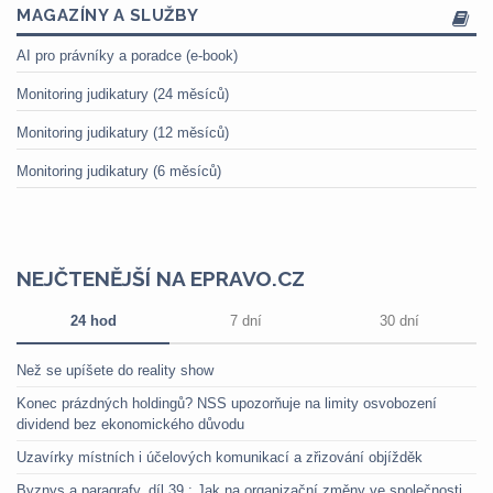
MAGAZÍNY A SLUŽBY
AI pro právníky a poradce (e-book)
Monitoring judikatury (24 měsíců)
Monitoring judikatury (12 měsíců)
Monitoring judikatury (6 měsíců)
NEJČTENĚJŠÍ NA EPRAVO.CZ
24 hod
7 dní
30 dní
Než se upíšete do reality show
Konec prázdných holdingů? NSS upozorňuje na limity osvobození
dividend bez ekonomického důvodu
Uzavírky místních i účelových komunikací a zřizování objížděk
Byznys a paragrafy, díl 39.: Jak na organizační změny ve společnosti