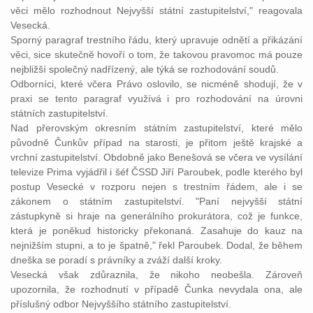
věci mělo rozhodnout Nejvyšší
státní
zastupitelství
," reagovala
Vesecká.
Sporný paragraf
trestního
řádu, který upravuje odnětí a přikázání
věci, sice skutečně hovoří o tom, že takovou pravomoc má pouze
nejbližší společný nadřízený, ale týká se rozhodování
soudů
.
Odborníci, které včera
Právo
oslovilo, se nicméně shodují, že v
praxi se tento paragraf využívá i pro rozhodování na úrovni
státních
zastupitelství
.
Nad přerovským okresním
státním
zastupitelství
, které mělo
původně Čunkův případ na starosti, je přitom ještě krajské a
vrchní zastupitelství. Obdobně jako Benešová se včera ve vysílání
televize Prima vyjádřil i šéf ČSSD Jiří Paroubek, podle kterého byl
postup Vesecké v rozporu nejen s
trestním
řádem, ale i se
zákonem
o
státním
zastupitelství
. "Paní nejvyšší
státní
zástupkyně
si hraje na generálního prokurátora, což je funkce,
která je poněkud historicky překonaná. Zasahuje do
kauz
na
nejnižším stupni, a to je špatně," řekl Paroubek. Dodal, že během
dneška se poradí s
právníky
a zváží další kroky.
Vesecká však zdůraznila, že nikoho neobešla. Zároveň
upozornila, že rozhodnutí v případě Čunka nevydala ona, ale
příslušný odbor Nejvyššího
státního
zastupitelství
.