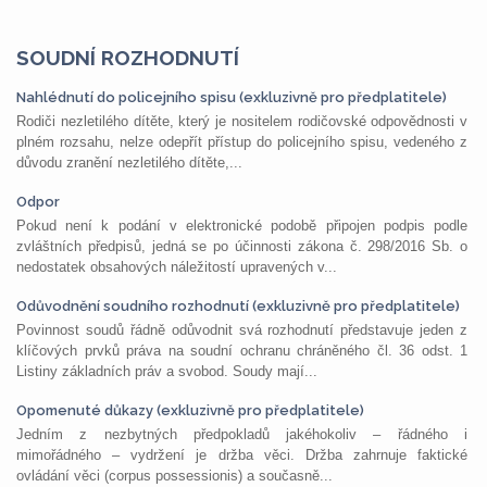
SOUDNÍ ROZHODNUTÍ
Nahlédnutí do policejního spisu (exkluzivně pro předplatitele)
Rodiči nezletilého dítěte, který je nositelem rodičovské odpovědnosti v
plném rozsahu, nelze odepřít přístup do policejního spisu, vedeného z
důvodu zranění nezletilého dítěte,...
Odpor
Pokud není k podání v elektronické podobě připojen podpis podle
zvláštních předpisů, jedná se po účinnosti zákona č. 298/2016 Sb. o
nedostatek obsahových náležitostí upravených v...
Odůvodnění soudního rozhodnutí (exkluzivně pro předplatitele)
Povinnost soudů řádně odůvodnit svá rozhodnutí představuje jeden z
klíčových prvků práva na soudní ochranu chráněného čl. 36 odst. 1
Listiny základních práv a svobod. Soudy mají...
Opomenuté důkazy (exkluzivně pro předplatitele)
Jedním z nezbytných předpokladů jakéhokoliv – řádného i
mimořádného – vydržení je držba věci. Držba zahrnuje faktické
ovládání věci (corpus possessionis) a současně...