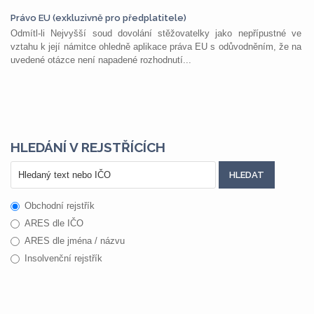
Právo EU (exkluzivně pro předplatitele)
Odmítl-li Nejvyšší soud dovolání stěžovatelky jako nepřípustné ve
vztahu k její námitce ohledně aplikace práva EU s odůvodněním, že na
uvedené otázce není napadené rozhodnutí...
HLEDÁNÍ V REJSTŘÍCÍCH
Obchodní rejstřík
ARES dle IČO
ARES dle jména / názvu
Insolvenční rejstřík