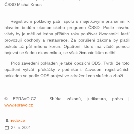
ČSSD Michal Kraus.
Registrační pokladny patří spolu s majetkovými přiznáními k
hlavním bodům ekonomického programu ČSSD. Podle návrhu
vlády by je měli od ledna příštího roku používat živnostníci, kteří
provozují obchody a restaurace. Za porušení zákona by platili
pokutu až půl milionu korun. Opatření, které má vládě pomoci
bojovat se šedou ekonomikou, se však živnostníkům nelíbí.
Proti zavedení pokladen je také opoziční ODS. Tvrdí, že toto
opatření vytváří překážky v podnikání. Zavedení registračních
pokladen se podle ODS projeví ve zdražení cen služeb a zboží.
© EPRAVO.CZ – Sbírka zákonů, judikatura, právo |
www.epravo.cz
redakce
27. 5. 2004