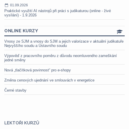
01.09.2026
Praktické využití AI nástrojů při práci s judikaturou (online - živé
vysílání) - 1.9.2026
ONLINE KURZY
Vnosy ze SJM a vnosy do SJM a jejich valorizace v aktuální judikatuře
Nejvyššího soudu a Ústavního soudu
Výpověď z pracovního poměru z důvodu neomluveného zameškání
jedné směny
Nová „tlačítková povinnost“ pro e-shopy
Změna cenových ujednání ve smlouvách v energetice
Černé stavby
LEKTOŘI KURZŮ