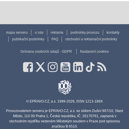
mapa serveru
o nás
reklama
podmínky provozu
kontakty
publikační podmínky
FAQ
obchodní a reklamační podmínky
Ochrana osobních údajů - GDPR
Nastavení cookies
© EPRAVO.CZ, a.s. 1999-2026, ISSN 1213-189X
Provozovatelem serveru je EPRAVO.CZ, a.s. se sídlem Dušní 907/10, Staré
Město, 110 00 Praha 1, Česká republika, IČ: 26170761, zapsaná v
obchodním rejstříku vedeném Městským soudem v Praze pod spisovou
značkou B 6510.