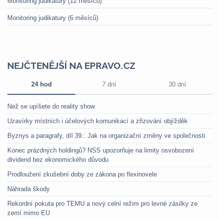
Monitoring judikatury (12 měsíců)
Monitoring judikatury (6 měsíců)
NEJČTENĚJŠÍ NA EPRAVO.CZ
24 hod
7 dní
30 dní
Než se upíšete do reality show
Uzavírky místních i účelových komunikací a zřizování objížděk
Byznys a paragrafy, díl 39.: Jak na organizační změny ve společnosti
Konec prázdných holdingů? NSS upozorňuje na limity osvobození
dividend bez ekonomického důvodu
Prodloužení zkušební doby ze zákona po flexinovele
Náhrada škody
Rekordní pokuta pro TEMU a nový celní režim pro levné zásilky ze
zemí mimo EU