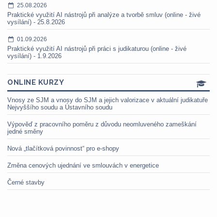
25.08.2026
Praktické využití AI nástrojů při analýze a tvorbě smluv (online - živé
vysílání) - 25.8.2026
01.09.2026
Praktické využití AI nástrojů při práci s judikaturou (online - živé
vysílání) - 1.9.2026
ONLINE KURZY
Vnosy ze SJM a vnosy do SJM a jejich valorizace v aktuální judikatuře
Nejvyššího soudu a Ústavního soudu
Výpověď z pracovního poměru z důvodu neomluveného zameškání
jedné směny
Nová „tlačítková povinnost“ pro e-shopy
Změna cenových ujednání ve smlouvách v energetice
Černé stavby