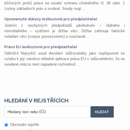
klíčových prvků práva na soudní ochranu chráněného čl. 36 odst. 1
Listiny základních práv a svobod. Soudy mají...
Opomenuté důkazy (exkluzivně pro předplatitele)
Jedním z nezbytných předpokladů jakéhokoliv – řádného i
mimořádného – vydržení je držba věci. Držba zahrnuje faktické
ovládání věci (corpus possessionis) a současně...
Právo EU (exkluzivně pro předplatitele)
Odmítl-li Nejvyšší soud dovolání stěžovatelky jako nepřípustné ve
vztahu k její námitce ohledně aplikace práva EU s odůvodněním, že na
uvedené otázce není napadené rozhodnutí...
HLEDÁNÍ V REJSTŘÍCÍCH
Obchodní rejstřík