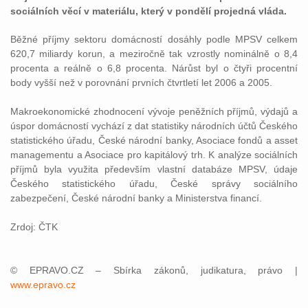
sociálních věcí v materiálu, který v pondělí projedná vláda.
Běžné příjmy sektoru domácností dosáhly podle MPSV celkem
620,7 miliardy korun, a meziročně tak vzrostly nominálně o 8,4
procenta a reálně o 6,8 procenta. Nárůst byl o čtyři procentní
body vyšší než v porovnání prvních čtvrtletí let 2006 a 2005.
Makroekonomické zhodnocení vývoje peněžních příjmů, výdajů a
úspor domácností vychází z dat statistiky národních účtů Českého
statistického úřadu, České národní banky, Asociace fondů a asset
managementu a Asociace pro kapitálový trh. K analýze sociálních
příjmů byla využita především vlastní databáze MPSV, údaje
Českého statistického úřadu, České správy sociálního
zabezpečení, České národní banky a Ministerstva financí.
Zrdoj: ČTK
© EPRAVO.CZ – Sbírka zákonů, judikatura, právo |
www.epravo.cz