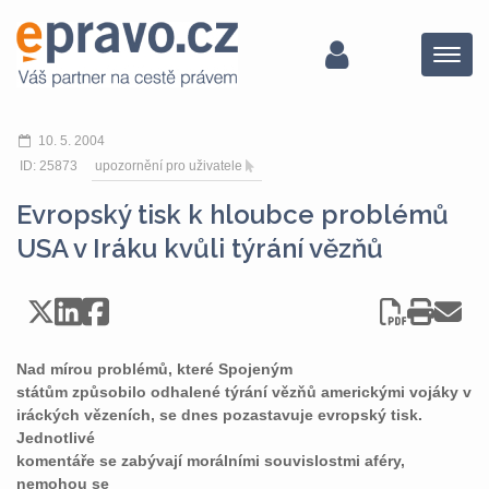
Menu
10. 5. 2004
ID: 25873
upozornění pro uživatele
Evropský tisk k hloubce problémů
USA v Iráku kvůli týrání vězňů
Nad mírou problémů, které Spojeným
státům způsobilo odhalené týrání vězňů americkými vojáky v
iráckých vězeních, se dnes pozastavuje evropský tisk.
Jednotlivé
komentáře se zabývají morálními souvislostmi aféry,
nemohou se