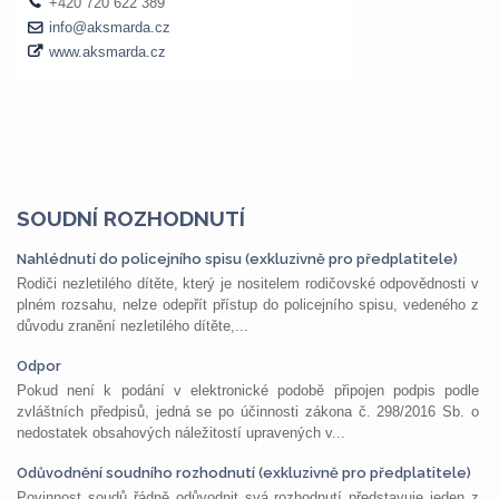
SOUDNÍ ROZHODNUTÍ
Nahlédnutí do policejního spisu (exkluzivně pro předplatitele)
Rodiči nezletilého dítěte, který je nositelem rodičovské odpovědnosti v
plném rozsahu, nelze odepřít přístup do policejního spisu, vedeného z
důvodu zranění nezletilého dítěte,...
Odpor
Pokud není k podání v elektronické podobě připojen podpis podle
zvláštních předpisů, jedná se po účinnosti zákona č. 298/2016 Sb. o
nedostatek obsahových náležitostí upravených v...
Odůvodnění soudního rozhodnutí (exkluzivně pro předplatitele)
Povinnost soudů řádně odůvodnit svá rozhodnutí představuje jeden z