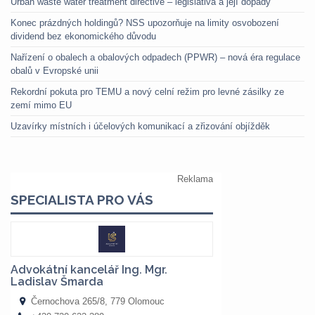
Urban waste water treatment directive – legislativa a její dopady
Konec prázdných holdingů? NSS upozorňuje na limity osvobození
dividend bez ekonomického důvodu
Nařízení o obalech a obalových odpadech (PPWR) – nová éra regulace
obalů v Evropské unii
Rekordní pokuta pro TEMU a nový celní režim pro levné zásilky ze
zemí mimo EU
Uzavírky místních i účelových komunikací a zřizování objížděk