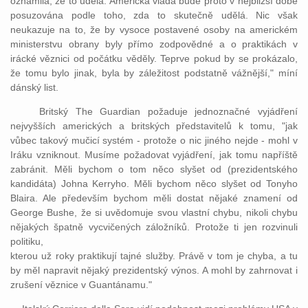
oznámila, že to udělá. Americká vláda bude proto v nejbližší době
posuzována podle toho, zda to skutečně udělá. Nic však
neukazuje na to, že by vysoce postavené osoby na americkém
ministerstvu obrany byly přímo zodpovědné a o praktikách v
irácké věznici od počátku věděly. Teprve pokud by se prokázalo,
že tomu bylo jinak, byla by záležitost podstatně vážnější," míní
dánský list.
Britský The Guardian požaduje jednoznačné vyjádření
nejvyšších amerických a britských představitelů k tomu, "jak
vůbec takový mučicí systém - protože o nic jiného nejde - mohl v
Iráku vzniknout. Musíme požadovat vyjádření, jak tomu napříště
zabránit. Měli bychom o tom něco slyšet od (prezidentského
kandidáta) Johna Kerryho. Měli bychom něco slyšet od Tonyho
Blaira. Ale především bychom měli dostat nějaké znamení od
George Bushe, že si uvědomuje svou vlastní chybu, nikoli chybu
nějakých špatně vycvičených záložníků. Protože ti jen rozvinuli
politiku,
kterou už roky praktikují tajné služby. Právě v tom je chyba, a tu
by měl napravit nějaký prezidentský výnos. A mohl by zahrnovat i
zrušení věznice v Guantánamu."