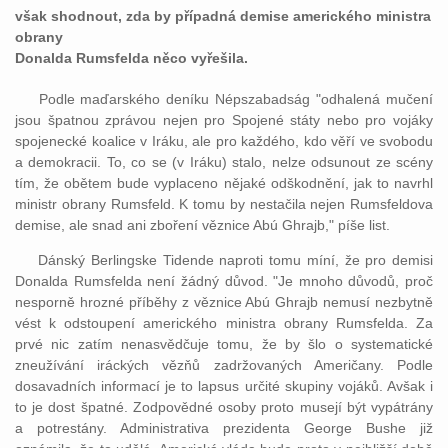
však shodnout, zda by případná demise amerického ministra
obrany
Donalda Rumsfelda něco vyřešila.
Podle maďarského deníku Népszabadság "odhalená mučení
jsou špatnou zprávou nejen pro Spojené státy nebo pro vojáky
spojenecké koalice v Iráku, ale pro každého, kdo věří ve svobodu
a demokracii. To, co se (v Iráku) stalo, nelze odsunout ze scény
tím, že obětem bude vyplaceno nějaké odškodnění, jak to navrhl
ministr obrany Rumsfeld. K tomu by nestačila nejen Rumsfeldova
demise, ale snad ani zboření věznice Abú Ghrajb," píše list.
Dánský Berlingske Tidende naproti tomu míní, že pro demisi
Donalda Rumsfelda není žádný důvod. "Je mnoho důvodů, proč
nesporně hrozné příběhy z věznice Abú Ghrajb nemusí nezbytně
vést k odstoupení amerického ministra obrany Rumsfelda. Za
prvé nic zatím nenasvědčuje tomu, že by šlo o systematické
zneužívání iráckých vězňů zadržovaných Američany. Podle
dosavadních informací je to lapsus určité skupiny vojáků. Avšak i
to je dost špatné. Zodpovědné osoby proto musejí být vypátrány
a potrestány. Administrativa prezidenta George Bushe již