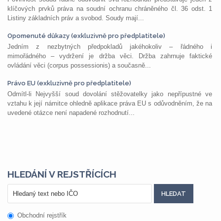
klíčových prvků práva na soudní ochranu chráněného čl. 36 odst. 1
Listiny základních práv a svobod. Soudy mají...
Opomenuté důkazy (exkluzivně pro předplatitele)
Jedním z nezbytných předpokladů jakéhokoliv – řádného i
mimořádného – vydržení je držba věci. Držba zahrnuje faktické
ovládání věci (corpus possessionis) a současně...
Právo EU (exkluzivně pro předplatitele)
Odmítl-li Nejvyšší soud dovolání stěžovatelky jako nepřípustné ve
vztahu k její námitce ohledně aplikace práva EU s odůvodněním, že na
uvedené otázce není napadené rozhodnutí...
HLEDÁNÍ V REJSTŘÍCÍCH
Obchodní rejstřík