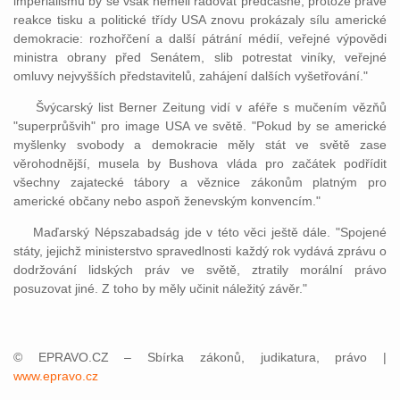
imperialismu by se však neměli radovat předčasně, protože právě
reakce tisku a politické třídy USA znovu prokázaly sílu americké
demokracie: rozhořčení a další pátrání médií, veřejné výpovědi
ministra obrany před Senátem, slib potrestat viníky, veřejné
omluvy nejvyšších představitelů, zahájení dalších vyšetřování."
Švýcarský list Berner Zeitung vidí v aféře s mučením vězňů
"superprůšvih" pro image USA ve světě. "Pokud by se americké
myšlenky svobody a demokracie měly stát ve světě zase
věrohodnější, musela by Bushova vláda pro začátek podřídit
všechny zajatecké tábory a věznice zákonům platným pro
americké občany nebo aspoň ženevským konvencím."
Maďarský Népszabadság jde v této věci ještě dále. "Spojené
státy, jejichž ministerstvo spravedlnosti každý rok vydává zprávu o
dodržování lidských práv ve světě, ztratily morální právo
posuzovat jiné. Z toho by měly učinit náležitý závěr."
© EPRAVO.CZ – Sbírka zákonů, judikatura, právo |
www.epravo.cz