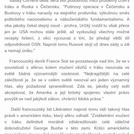
Italský Corriere della Sera vidí podobnost mezi problémy USA v
Iráku a Ruska v Čečensku. "Putinovy operace v Čečensku a
Bushovy v Iráku narazily na stejného protivníka: výbušnou směs
politického nacionalismu a náboženského fundamentalismu. A
oba jakoby čekal stejný osud - prohra. Určitý rozdíl tu však přece
jen je: USA mohou stále ještě, až vyzkoušejí všechny možné
recepty řešení, z věci vycouvat s tím, že předají větší díl
odpovědnosti OSN. Naproti tomu Rusové stojí už dnes zády u zdi
a nemají úniku."
Francouzský deník France Soir se pozastavuje nad tím, že se v
souvislosti s aférou kolem mučení vězňů v Iráku neozvala ve
světě žádná významnější osobnost. "Nejtragičtější na celé
záležitosti je, že se v celém světě neozval ani jeden významný
hlas, aby požadoval spravedlnost. Zdá se, jakoby celý svět
akceptoval, že Amerika a její britský spojenec vlastní právo
povýšit se nad jakýkoli zákon, chránící lidská práva."
Další francouzský list Libération naproti tomu vidí takový hlas
právě v americkém tisku, který aféru odhalil. "Zviditelnění mučení
v Iráku definitivě morálně zdiskreditovalo celé válečné
dobrodružství George Bushe v této zemi. Kritici amerického