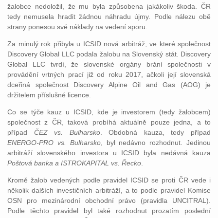
žalobce nedoložil, že mu byla způsobena jakákoliv škoda. ČR
tedy nemusela hradit žádnou náhradu újmy. Podle nálezu obě
strany ponesou své náklady na vedení sporu.
Za minulý rok přibyla u ICSID nová arbitráž, ve které společnost
Discovery Global LLC podala žalobu na Slovenský stát. Discovery
Global LLC tvrdí, že slovenské orgány brání společnosti v
provádění vrtných prací již od roku 2017, ačkoli její slovenská
dceřiná společnost Discovery Alpine Oil and Gas (AOG) je
držitelem příslušné licence.
Co se týče kauz u ICSID, kde je investorem (tedy žalobcem)
společnost z ČR, taková probíhá aktuálně pouze jedna, a to
případ
ČEZ vs. Bulharsko
. Obdobná kauza, tedy případ
ENERGO-PRO vs. Bulharsko
, byl nedávno rozhodnut. Jedinou
arbitráží slovenského investora u ICSID byla nedávná kauza
Poštová banka a ISTROKAPITAL vs. Řecko
.
Kromě žalob vedených podle pravidel ICSID se proti ČR vede i
několik dalších investičních arbitráží, a to podle pravidel Komise
OSN pro mezinárodní obchodní právo (pravidla UNCITRAL).
Podle těchto pravidel byl také rozhodnut prozatím poslední