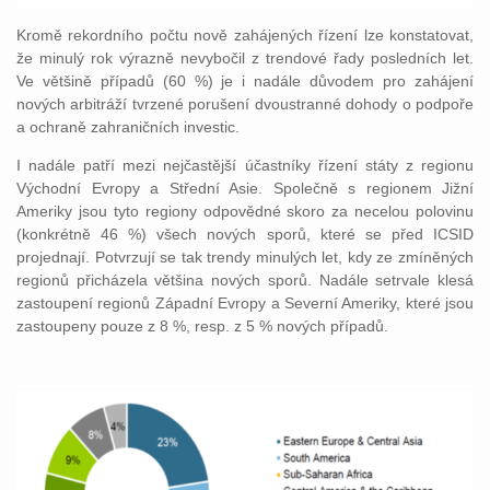
Kromě rekordního počtu nově zahájených řízení lze konstatovat,
že minulý rok výrazně nevybočil z trendové řady posledních let.
Ve většině případů (60 %) je i nadále důvodem pro zahájení
nových arbitráží tvrzené porušení dvoustranné dohody o podpoře
a ochraně zahraničních investic.
I nadále patří mezi nejčastější účastníky řízení státy z regionu
Východní Evropy a Střední Asie. Společně s regionem Jižní
Ameriky jsou tyto regiony odpovědné skoro za necelou polovinu
(konkrétně 46 %) všech nových sporů, které se před ICSID
projednají. Potvrzují se tak trendy minulých let, kdy ze zmíněných
regionů přicházela většina nových sporů. Nadále setrvale klesá
zastoupení regionů Západní Evropy a Severní Ameriky, které jsou
zastoupeny pouze z 8 %, resp. z 5 % nových případů.