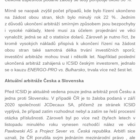
Mírně se naopak zvýšil počet případů, kde bylo řízení ukončeno
na žádost obou stran, těch bylo minulý rok 22 %.. Jedním
z důvodů ukončení arbitráží smírným způsobem jsou bezpochyby
i vysoké náklady, které musí za účelem projednání ve věci
vynaložit; jedná se až o statisíce dolarů. Zároveň je nutno říct, že
kromě vysokých nákladů přispívá k ukončení řízení na žádost
obou stran také samotná délka trvání investičních sporů;
investiční arbitráže mohou trvat i několik let. Například poslední
ukončená arbitráž zahájená u ICSID českým investorem, jednalo
se o kauzu
ENERGO-PRO vs. Bulharsko
, trvala více než šest let.
Aktuální arbitráže Česka a Slovenska
Před ICSID je aktuálně vedena pouze jedna arbitráž proti Česku a
jedna proti Slovensku. V případě ČR je to žaloba podaná v září
2020 společností JCDecaux SA, přičemž ze stránek ICSID
vyplývá, že případ zatím rozhodnut nebyl a zatím se řeší procesní
otázka příslušnosti. Zároveň byl po více než čtyřech letech v
listopadu minulého roku vynesen rozhodčí nález ve věci
Pawlowski AS a Project Sever vs. Česká republika
. Arbitři sice
uznali, že ČR porušila svým jednáním mezinárodní právo , ale