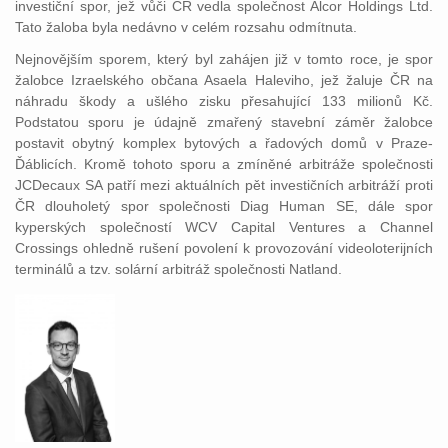
investiční spor, jež vůči ČR vedla společnost Alcor Holdings Ltd.
Tato žaloba byla nedávno v celém rozsahu odmítnuta.
Nejnovějším sporem, který byl zahájen již v tomto roce, je spor
žalobce Izraelského občana Asaela Haleviho, jež žaluje ČR na
náhradu škody a ušlého zisku přesahující 133 milionů Kč.
Podstatou sporu je údajně zmařený stavební záměr žalobce
postavit obytný komplex bytových a řadových domů v Praze-
Ďáblicích. Kromě tohoto sporu a zmíněné arbitráže společnosti
JCDecaux SA patří mezi aktuálních pět investičních arbitráží proti
ČR dlouholetý spor společnosti Diag Human SE, dále spor
kyperských společností WCV Capital Ventures a Channel
Crossings ohledně rušení povolení k provozování videoloterijních
terminálů a tzv. solární arbitráž společnosti Natland.