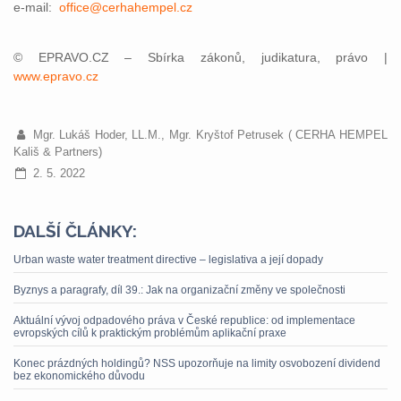
e-mail:
office@cerhahempel.cz
© EPRAVO.CZ – Sbírka zákonů, judikatura, právo |
www.epravo.cz
Mgr. Lukáš Hoder, LL.M., Mgr. Kryštof Petrusek ( CERHA HEMPEL
Kališ & Partners)
2. 5. 2022
DALŠÍ ČLÁNKY:
Urban waste water treatment directive – legislativa a její dopady
Byznys a paragrafy, díl 39.: Jak na organizační změny ve společnosti
Aktuální vývoj odpadového práva v České republice: od implementace
evropských cílů k praktickým problémům aplikační praxe
Konec prázdných holdingů? NSS upozorňuje na limity osvobození dividend
bez ekonomického důvodu