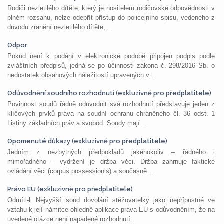
Rodiči nezletilého dítěte, který je nositelem rodičovské odpovědnosti v
plném rozsahu, nelze odepřít přístup do policejního spisu, vedeného z
důvodu zranění nezletilého dítěte,...
Odpor
Pokud není k podání v elektronické podobě připojen podpis podle
zvláštních předpisů, jedná se po účinnosti zákona č. 298/2016 Sb. o
nedostatek obsahových náležitostí upravených v...
Odůvodnění soudního rozhodnutí (exkluzivně pro předplatitele)
Povinnost soudů řádně odůvodnit svá rozhodnutí představuje jeden z
klíčových prvků práva na soudní ochranu chráněného čl. 36 odst. 1
Listiny základních práv a svobod. Soudy mají...
Opomenuté důkazy (exkluzivně pro předplatitele)
Jedním z nezbytných předpokladů jakéhokoliv – řádného i
mimořádného – vydržení je držba věci. Držba zahrnuje faktické
ovládání věci (corpus possessionis) a současně...
Právo EU (exkluzivně pro předplatitele)
Odmítl-li Nejvyšší soud dovolání stěžovatelky jako nepřípustné ve
vztahu k její námitce ohledně aplikace práva EU s odůvodněním, že na
uvedené otázce není napadené rozhodnutí...