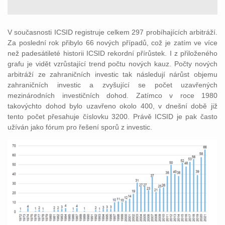
V současnosti ICSID registruje celkem 297 probíhajících arbitráží.
Za poslední rok přibylo 66 nových případů, což je zatím ve více
než padesátileté historii ICSID rekordní přírůstek. I z přiloženého
grafu je vidět vzrůstající trend počtu nových kauz. Počty nových
arbitráží ze zahraničních investic tak následují nárůst objemu
zahraničních investic a zvyšující se počet uzavřených
mezinárodních investičních dohod. Zatímco v roce 1980
takovýchto dohod bylo uzavřeno okolo 400, v dnešní době již
tento počet přesahuje číslovku 3200. Právě ICSID je pak často
užíván jako fórum pro řešení sporů z investic.