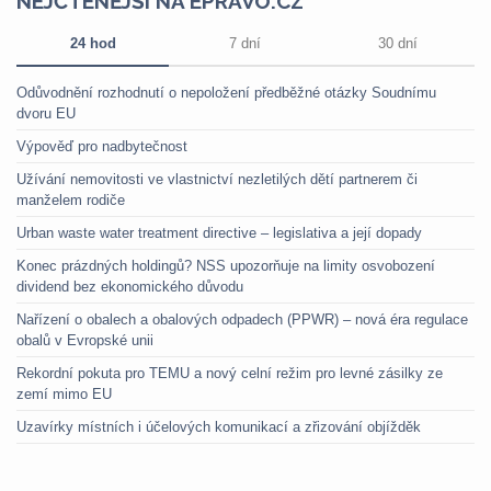
NEJČTENĚJŠÍ NA EPRAVO.CZ
24 hod
7 dní
30 dní
Odůvodnění rozhodnutí o nepoložení předběžné otázky Soudnímu
dvoru EU
Výpověď pro nadbytečnost
Užívání nemovitosti ve vlastnictví nezletilých dětí partnerem či
manželem rodiče
Urban waste water treatment directive – legislativa a její dopady
Konec prázdných holdingů? NSS upozorňuje na limity osvobození
dividend bez ekonomického důvodu
Nařízení o obalech a obalových odpadech (PPWR) – nová éra regulace
obalů v Evropské unii
Rekordní pokuta pro TEMU a nový celní režim pro levné zásilky ze
zemí mimo EU
Uzavírky místních i účelových komunikací a zřizování objížděk