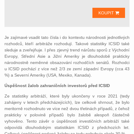
KOUPIT
Je zajímavé vsadit tato čísla i do kontextu národnosti jednotlivých
rozhodců, kteří arbitráže rozhodují. Takové statistiky ICSID také
sleduje a zveřejňuje. I přes zjevný trend nárůstu sporů z Východní
Evropy, Střední Asie a Jižní Ameriky je dlouhodobě prakticky
národnostně neměnné obsazování rozhodčích senátů. Rozhodci
u ICSID pochází z více než 2/3 ze zemí západní Evropy (cca 43
%) a Severní Ameriky (USA, Mexiko, Kanada).
Úspěšnost žalob zahraničních investorů před ICSID
Ze statistiky arbitráží, které byly ukončeny v roce 2021 (tedy
zahájeny v letech předcházejících), lze celkově shrnout, že bylo
meritorně rozhodnuto ve více než dvou třetinách případů, z čehož
prakticky v polovině případů bylo žalobě alespoň částečně
vyhověno. Tento závěr o úspěšnosti investičních arbitráží také
odpovídá dlouhodobým statistikám ICSID z předchozích let.
Celková úspěšnost podané žaloby se tedy pohybuje okolo 30 %.