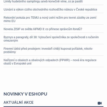
Limity hudebního samplingu aneb konečně víme, co je pastiš
Uznání a výkon cizího obchodního rozhodčího nálezu v České republice
Rekordní pokuta pro TEMU a nový celní režim pro levné zásilky ze zemí
mimo EU
Novela ZISIF ve světle AIFMD II: co přinese správcům fondů?
Byznys a paragrafy, díl 38: Vyloučení společníka ze společnosti s ručením
omezeným
Firemní úklid před prodejem: investoři chtějí kupovat pořádek, nikoliv
problémy
Nařízení o obalech a obalových odpadech (PPWR) – nová éra regulace
obalů v Evropské unii
NOVINKY V ESHOPU
AKTUÁLNÍ AKCE