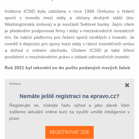
Instituce ICSID byla založena v roce 1966 Úmluvou o řešení
sporů z investic mezi státy a občany druhých států (tzv.
Washingtonská úmluva) a je součástí Světové banky. Jejím cílem
je především podporovat firmy i státy v mezinárodních investicích
tím, že nabízí platformu pro řešení sporů vzniklých z investic. Je
rovněž k dispozici pro spory mezi státy v rámci investičních smluv
a dohod o volném obchodu. Účelem ICSID je také šíření
povědomí o mezinárodním právu v oblasti zahraničních investic.
Rok 2021 byl rekordní co do počtu podaných nových žalob
Reklama
Nemáte ještě registraci na epravo.cz?
Registrujte se, získejte řadu výhod a jako dárek Vám
zašleme aktuální online kurz na využití umělé inteligence v
praxi.
REGISTROVAT ZDE