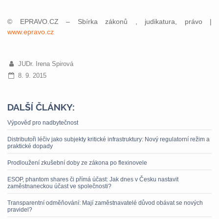
© EPRAVO.CZ – Sbírka zákonů , judikatura, právo |
www.epravo.cz
JUDr. Irena Spirová
8. 9. 2015
DALŠÍ ČLÁNKY:
Výpověď pro nadbytečnost
Distributoři léčiv jako subjekty kritické infrastruktury: Nový regulatorní režim a
praktické dopady
Prodloužení zkušební doby ze zákona po flexinovele
ESOP, phantom shares či přímá účast: Jak dnes v Česku nastavit
zaměstnaneckou účast ve společnosti?
Transparentní odměňování: Mají zaměstnavatelé důvod obávat se nových
pravidel?