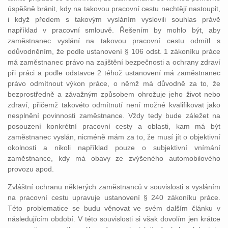
úspěšně bránit, kdy na takovou pracovní cestu nechtějí nastoupit,
i když předem s takovým vysláním vyslovili souhlas právě
například v pracovní smlouvě. Řešením by mohlo být, aby
zaměstnanec vyslání na takovou pracovní cestu odmítl s
odůvodněním, že podle ustanovení § 106 odst. 1 zákoníku práce
má zaměstnanec právo na zajištění bezpečnosti a ochrany zdraví
při práci a podle odstavce 2 téhož ustanovení má zaměstnanec
právo odmítnout výkon práce, o němž má důvodně za to, že
bezprostředně a závažným způsobem ohrožuje jeho život nebo
zdraví, přičemž takovéto odmítnutí není možné kvalifikovat jako
nesplnění povinnosti zaměstnance. Vždy tedy bude záležet na
posouzení konkrétní pracovní cesty a oblasti, kam má být
zaměstnanec vyslán, nicméně mám za to, že musí jít o objektivní
okolnosti a nikoli například pouze o subjektivní vnímání
zaměstnance, kdy má obavy ze zvýšeného automobilového
provozu apod.
Zvláštní ochranu některých zaměstnanců v souvislosti s vysláním
na pracovní cestu upravuje ustanovení § 240 zákoníku práce.
Této problematice se budu věnovat ve svém dalším článku v
následujícím období. V této souvislosti si však dovolím jen krátce