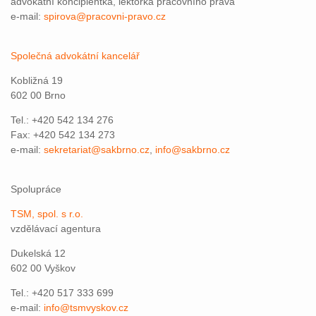
advokátní koncipientka, lektorka pracovního práva
e-mail:
spirova@pracovni-pravo.cz
Společná advokátní kancelář
Kobližná 19
602 00 Brno
Tel.: +420 542 134 276
Fax: +420 542 134 273
e-mail:
sekretariat@sakbrno.cz
,
info@sakbrno.cz
Spolupráce
TSM, spol. s r.o.
vzdělávací agentura
Dukelská 12
602 00 Vyškov
Tel.: +420 517 333 699
e-mail:
info@tsmvyskov.cz