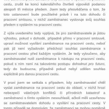
cestu, zrušit ke konci kalendářního čtvrtletí výpovědí podanou
alespoň tři měsíce předem. Jsem tedy přesvědčena o tom, že
toto ustanovení bude použitelné právě i na tuto dohodu či
pracovní smlouvu, v nichž zaměstnanec vyslovuje svůj souhlas
předem s vysláním na pracovní cestu.
Z výše uvedeného tedy vyplývá, že pro zaměstnavatele je jistou
výhodou, pokud v dohodě, případně přímo v pracovní smlouvě,
upraví možnost vysílání zaměstnance na pracovní cestu, neboť
pak již není vyžadován předchozí souhlas zaměstnance s
pracovní cestou před každým vysláním. Je tedy vyloučeno, aby
zaměstnavatel nutil zaměstnance k nástupu na pracovní cestu,
pokud s ním není na takovémto postupu dohodnut
pro futuro
,
tedy do budoucna, případně pokud nebyl udělen souhlas
explicitně pro danou pracovní cestu.
V praxi jsem se setkala s případem, kdy zaměstnavatel chtěl
vyslat zaměstnance na pracovní cestu do oblastí, v nichž hrozí
nebezpečí válečných konfliktů či přírodních katastrof a
zaměstnanci s tímto vysláním nesouhlasili, ačkoli měli uzavřenou
se zaměstnavatelem dohodu o vysílání na pracovní cesty. V
tomto případě se domnívám, že zaměstnanci se mohou poměrně