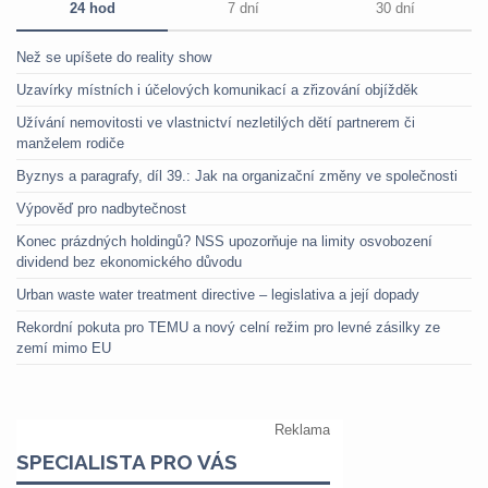
24 hod
7 dní
30 dní
Než se upíšete do reality show
Uzavírky místních i účelových komunikací a zřizování objížděk
Užívání nemovitosti ve vlastnictví nezletilých dětí partnerem či
manželem rodiče
Byznys a paragrafy, díl 39.: Jak na organizační změny ve společnosti
Výpověď pro nadbytečnost
Konec prázdných holdingů? NSS upozorňuje na limity osvobození
dividend bez ekonomického důvodu
Urban waste water treatment directive – legislativa a její dopady
Rekordní pokuta pro TEMU a nový celní režim pro levné zásilky ze
zemí mimo EU