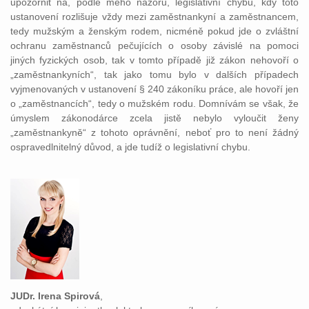
upozornit na, podle mého názoru, legislativní chybu, kdy toto
ustanovení rozlišuje vždy mezi zaměstnankyní a zaměstnancem,
tedy mužským a ženským rodem, nicméně pokud jde o zvláštní
ochranu zaměstnanců pečujících o osoby závislé na pomoci
jiných fyzických osob, tak v tomto případě již zákon nehovoří o
„zaměstnankyních“, tak jako tomu bylo v dalších případech
vyjmenovaných v ustanovení § 240 zákoníku práce, ale hovoří jen
o „zaměstnancích“, tedy o mužském rodu. Domnívám se však, že
úmyslem zákonodárce zcela jistě nebylo vyloučit ženy
„zaměstnankyně“ z tohoto oprávnění, neboť pro to není žádný
ospravedlnitelný důvod, a jde tudíž o legislativní chybu.
JUDr. Irena Spirová
,