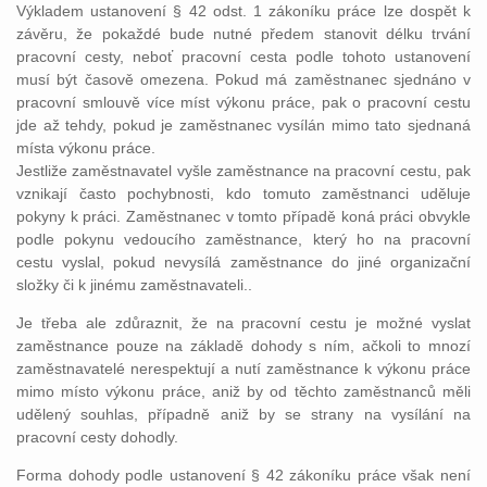
Výkladem ustanovení § 42 odst. 1 zákoníku práce lze dospět k
závěru, že pokaždé bude nutné předem stanovit délku trvání
pracovní cesty, neboť pracovní cesta podle tohoto ustanovení
musí být časově omezena. Pokud má zaměstnanec sjednáno v
pracovní smlouvě více míst výkonu práce, pak o pracovní cestu
jde až tehdy, pokud je zaměstnanec vysílán mimo tato sjednaná
místa výkonu práce.
Jestliže zaměstnavatel vyšle zaměstnance na pracovní cestu, pak
vznikají často pochybnosti, kdo tomuto zaměstnanci uděluje
pokyny k práci. Zaměstnanec v tomto případě koná práci obvykle
podle pokynu vedoucího zaměstnance, který ho na pracovní
cestu vyslal, pokud nevysílá zaměstnance do jiné organizační
složky či k jinému zaměstnavateli..
Je třeba ale zdůraznit, že na pracovní cestu je možné vyslat
zaměstnance pouze na základě dohody s ním, ačkoli to mnozí
zaměstnavatelé nerespektují a nutí zaměstnance k výkonu práce
mimo místo výkonu práce, aniž by od těchto zaměstnanců měli
udělený souhlas, případně aniž by se strany na vysílání na
pracovní cesty dohodly.
Forma dohody podle ustanovení § 42 zákoníku práce však není