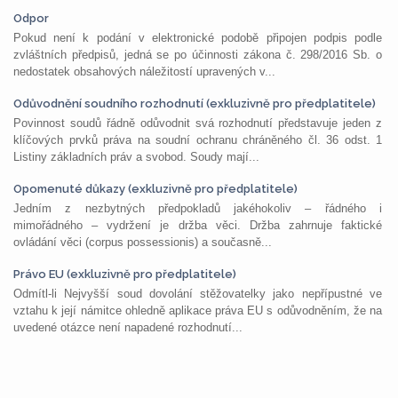
Odpor
Pokud není k podání v elektronické podobě připojen podpis podle
zvláštních předpisů, jedná se po účinnosti zákona č. 298/2016 Sb. o
nedostatek obsahových náležitostí upravených v...
Odůvodnění soudního rozhodnutí (exkluzivně pro předplatitele)
Povinnost soudů řádně odůvodnit svá rozhodnutí představuje jeden z
klíčových prvků práva na soudní ochranu chráněného čl. 36 odst. 1
Listiny základních práv a svobod. Soudy mají...
Opomenuté důkazy (exkluzivně pro předplatitele)
Jedním z nezbytných předpokladů jakéhokoliv – řádného i
mimořádného – vydržení je držba věci. Držba zahrnuje faktické
ovládání věci (corpus possessionis) a současně...
Právo EU (exkluzivně pro předplatitele)
Odmítl-li Nejvyšší soud dovolání stěžovatelky jako nepřípustné ve
vztahu k její námitce ohledně aplikace práva EU s odůvodněním, že na
uvedené otázce není napadené rozhodnutí...