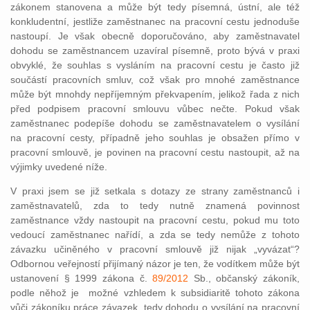
zákonem stanovena a může být tedy písemná, ústní, ale též
konkludentní, jestliže zaměstnanec na pracovní cestu jednoduše
nastoupí. Je však obecně doporučováno, aby zaměstnavatel
dohodu se zaměstnancem uzavíral písemně, proto bývá v praxi
obvyklé, že souhlas s vysláním na pracovní cestu je často již
součástí pracovních smluv, což však pro mnohé zaměstnance
může být mnohdy nepříjemným překvapením, jelikož řada z nich
před podpisem pracovní smlouvu vůbec nečte. Pokud však
zaměstnanec podepíše dohodu se zaměstnavatelem o vysílání
na pracovní cesty, případně jeho souhlas je obsažen přímo v
pracovní smlouvě, je povinen na pracovní cestu nastoupit, až na
výjimky uvedené níže.
V praxi jsem se již setkala s dotazy ze strany zaměstnanců i
zaměstnavatelů, zda to tedy nutně znamená povinnost
zaměstnance vždy nastoupit na pracovní cestu, pokud mu toto
vedoucí zaměstnanec nařídí, a zda se tedy nemůže z tohoto
závazku učiněného v pracovní smlouvě již nijak „vyvázat“?
Odbornou veřejností přijímaný názor je ten, že vodítkem může být
ustanovení § 1999 zákona č.
89/2012
Sb., občanský zákoník,
podle něhož je možné vzhledem k subsidiaritě tohoto zákona
vůči zákoníku práce závazek, tedy dohodu o vysílání na pracovní