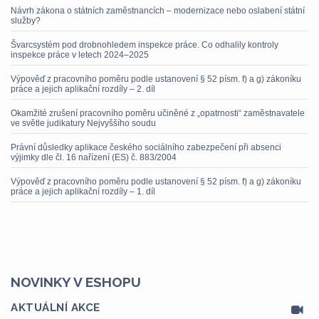
Návrh zákona o státních zaměstnancích – modernizace nebo oslabení státní
služby?
Švarcsystém pod drobnohledem inspekce práce. Co odhalily kontroly
inspekce práce v letech 2024–2025
Výpověď z pracovního poměru podle ustanovení § 52 písm. f) a g) zákoníku
práce a jejich aplikační rozdíly – 2. díl
Okamžité zrušení pracovního poměru učiněné z „opatrnosti“ zaměstnavatele
ve světle judikatury Nejvyššího soudu
Právní důsledky aplikace českého sociálního zabezpečení při absenci
výjimky dle čl. 16 nařízení (ES) č. 883/2004
Výpověď z pracovního poměru podle ustanovení § 52 písm. f) a g) zákoníku
práce a jejich aplikační rozdíly – 1. díl
NOVINKY V ESHOPU
AKTUÁLNÍ AKCE