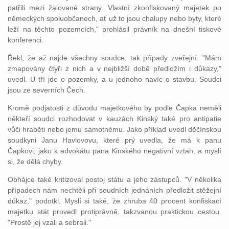
patřili mezi žalované strany. Vlastní zkonfiskovaný majetek po
německých spoluobčanech, ať už to jsou chalupy nebo byty, které
leží na těchto pozemcích," prohlásil právník na dnešní tiskové
konferenci.
Řekl, že až najde všechny soudce, tak případy zveřejní. "Mám
zmapovány čtyři z nich a v nejbližší době předložím i důkazy,"
uvedl. U tří jde o pozemky, a u jednoho navíc o stavbu. Soudci
jsou ze severních Čech.
Kromě podjatosti z důvodu majetkového by podle Čapka neměli
někteří soudci rozhodovat v kauzách Kinský také pro antipatie
vůči hraběti nebo jemu samotnému. Jako příklad uvedl děčínskou
soudkyni Janu Havlovovu, které prý uvedla, že má k panu
Čapkovi, jako k advokátu pana Kinského negativní vztah, a myslí
si, že dělá chyby.
Obhájce také kritizoval postoj státu a jeho zástupců. "V několika
případech nám nechtěli při soudních jednáních předložit stěžejní
důkaz," podotkl. Myslí si také, že zhruba 40 procent konfiskací
majetku stát provedl protiprávně, takzvanou praktickou cestou.
"Prostě jej vzali a sebrali."