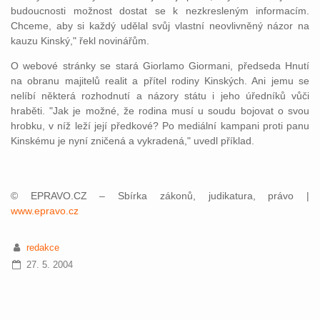
budoucnosti možnost dostat se k nezkresleným informacím.
Chceme, aby si každý udělal svůj vlastní neovlivněný názor na
kauzu Kinský," řekl novinářům.
O webové stránky se stará Giorlamo Giormani, předseda Hnutí
na obranu majitelů realit a přítel rodiny Kinských. Ani jemu se
nelíbí některá rozhodnutí a názory státu i jeho úředníků vůči
hraběti. "Jak je možné, že rodina musí u soudu bojovat o svou
hrobku, v níž leží její předkové? Po mediální kampani proti panu
Kinskému je nyní zničená a vykradená," uvedl příklad.
© EPRAVO.CZ – Sbírka zákonů, judikatura, právo |
www.epravo.cz
redakce
27. 5. 2004