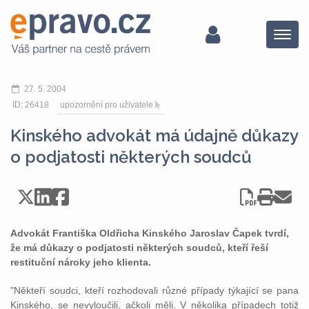
Menu
27. 5. 2004
ID: 26418
upozornění pro uživatele
Kinského advokát má údajně důkazy
o podjatosti některých soudců
Advokát Františka Oldřicha Kinského Jaroslav Čapek tvrdí,
že má důkazy o podjatosti některých soudců, kteří řeší
restituční nároky jeho klienta.
"Někteří soudci, kteří rozhodovali různé případy týkající se pana
Kinského, se nevyloučili, ačkoli měli. V několika případech totiž