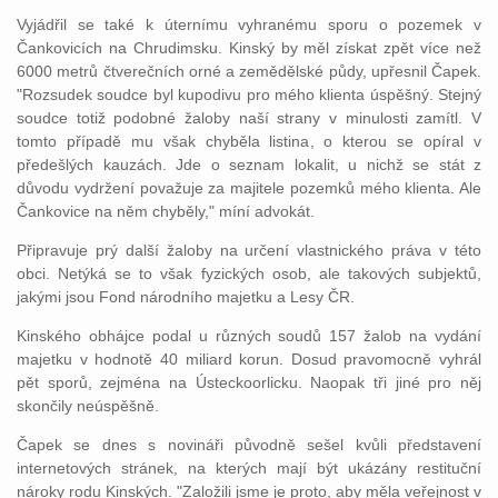
Vyjádřil se také k úternímu vyhranému sporu o pozemek v
Čankovicích na Chrudimsku. Kinský by měl získat zpět více než
6000 metrů čtverečních orné a zemědělské půdy, upřesnil Čapek.
"Rozsudek soudce byl kupodivu pro mého klienta úspěšný. Stejný
soudce totiž podobné žaloby naší strany v minulosti zamítl. V
tomto případě mu však chyběla listina, o kterou se opíral v
předešlých kauzách. Jde o seznam lokalit, u nichž se stát z
důvodu vydržení považuje za majitele pozemků mého klienta. Ale
Čankovice na něm chyběly," míní advokát.
Připravuje prý další žaloby na určení vlastnického práva v této
obci. Netýká se to však fyzických osob, ale takových subjektů,
jakými jsou Fond národního majetku a Lesy ČR.
Kinského obhájce podal u různých soudů 157 žalob na vydání
majetku v hodnotě 40 miliard korun. Dosud pravomocně vyhrál
pět sporů, zejména na Ústeckoorlicku. Naopak tři jiné pro něj
skončily neúspěšně.
Čapek se dnes s novináři původně sešel kvůli představení
internetových stránek, na kterých mají být ukázány restituční
nároky rodu Kinských. "Založili jsme je proto, aby měla veřejnost v