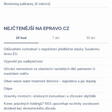
Monitoring judikatury (6 měsíců)
NEJČTENĚJŠÍ NA EPRAVO.CZ
24 hod
7 dní
30 dní
Odůvodnění rozhodnutí o nepoložení předběžné otázky Soudnímu
dvoru EU
Výpověď pro nadbytečnost
Užívání nemovitosti ve vlastnictví nezletilých dětí partnerem či
manželem rodiče
Urban waste water treatment directive – legislativa a její dopady
Odpor
Uzavírky místních i účelových komunikací a zřizování objížděk
Konec prázdných holdingů? NSS upozorňuje na limity osvobození
dividend bez ekonomického důvodu