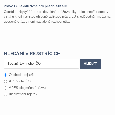
Právo EU (exkluzivně pro předplatitele)
Odmítl-li Nejvyšší soud dovolání stěžovatelky jako nepřípustné ve
vztahu k její námitce ohledně aplikace práva EU s odůvodněním, že na
uvedené otázce není napadené rozhodnutí...
HLEDÁNÍ V REJSTŘÍCÍCH
Obchodní rejstřík
ARES dle IČO
ARES dle jména / názvu
Insolvenční rejstřík