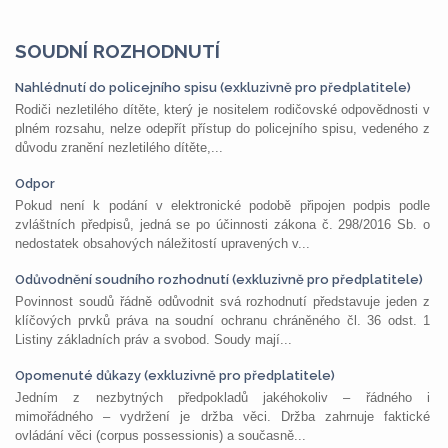
SOUDNÍ ROZHODNUTÍ
Nahlédnutí do policejního spisu (exkluzivně pro předplatitele)
Rodiči nezletilého dítěte, který je nositelem rodičovské odpovědnosti v
plném rozsahu, nelze odepřít přístup do policejního spisu, vedeného z
důvodu zranění nezletilého dítěte,...
Odpor
Pokud není k podání v elektronické podobě připojen podpis podle
zvláštních předpisů, jedná se po účinnosti zákona č. 298/2016 Sb. o
nedostatek obsahových náležitostí upravených v...
Odůvodnění soudního rozhodnutí (exkluzivně pro předplatitele)
Povinnost soudů řádně odůvodnit svá rozhodnutí představuje jeden z
klíčových prvků práva na soudní ochranu chráněného čl. 36 odst. 1
Listiny základních práv a svobod. Soudy mají...
Opomenuté důkazy (exkluzivně pro předplatitele)
Jedním z nezbytných předpokladů jakéhokoliv – řádného i
mimořádného – vydržení je držba věci. Držba zahrnuje faktické
ovládání věci (corpus possessionis) a současně...