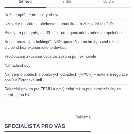
24 hod
7 dní
30 dní
Než se upíšete do reality show
Uzavírky místních i účelových komunikací a zřizování objížděk
Byznys a paragrafy, díl 39.: Jak na organizační změny ve společnosti
Konec prázdných holdingů? NSS upozorňuje na limity osvobození
dividend bez ekonomického důvodu
Prodloužení zkušební doby ze zákona po flexinovele
Náhrada škody
Nařízení o obalech a obalových odpadech (PPWR) – nová éra regulace
obalů v Evropské unii
Rekordní pokuta pro TEMU a nový celní režim pro levné zásilky ze
zemí mimo EU