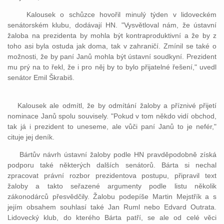
Kalousek o schůzce hovořil minulý týden v lidoveckém
senátorském klubu, dodávají HN. "Vysvětloval nám, že ústavní
žaloba na prezidenta by mohla být kontraproduktivní a že by z
toho asi byla ostuda jak doma, tak v zahraničí. Zmínil se také o
možnosti, že by paní Janů mohla být ústavní soudkyní. Prezident
mu prý na to řekl, že i pro něj by to bylo přijatelné řešení," uvedl
senátor Emil Škrabiš.
Kalousek ale odmítl, že by odmítání žaloby a příznivé přijetí
nominace Janů spolu souvisely. "Pokud v tom někdo vidí obchod,
tak já i prezident to uneseme, ale vůči paní Janů to je nefér,"
cituje jej deník.
Bártův návrh ústavní žaloby podle HN pravděpodobně získá
podporu také některých dalších senátorů. Bárta si nechal
zpracovat právní rozbor prezidentova postupu, připravil text
žaloby a takto seřazené argumenty podle listu několik
zákonodárců přesvědčily. Žalobu podepíše Martin Mejstřík a s
jejím obsahem souhlasí také Jan Ruml nebo Edvard Outrata.
Lidovecký klub, do kterého Bárta patří, se ale od celé věci