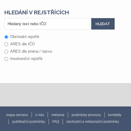
HLEDÁNÍ V REJSTŘÍCÍCH
Obchodní rejstřík
ARES dle IČO
ARES dle jména / názvu
Insolvenční rejstřík
mapa serveru
o nás
reklama
podmínky provozu
kontakty
publikační podmínky
FAQ
obchodní a reklamační podmínky