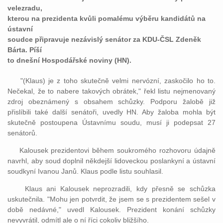
velezradu,
kterou na prezidenta kvůli pomalému výběru kandidátů na
ústavní
soudce připravuje nezávislý senátor za KDU-ČSL Zdeněk
Bárta. Píší
to dnešní Hospodářské noviny (HN).
"(Klaus) je z toho skutečně velmi nervózní, zaskočilo ho to.
Nečekal, že to nabere takových obrátek," řekl listu nejmenovaný
zdroj obeznámený s obsahem schůzky. Podporu žalobě již
přislíbili také další senátoři, uvedly HN. Aby žaloba mohla být
skutečně postoupena Ústavnímu soudu, musí ji podepsat 27
senátorů.
Kalousek prezidentovi během soukromého rozhovoru údajně
navrhl, aby soud doplnil někdejší lidoveckou poslankyní a ústavní
soudkyní Ivanou Janů. Klaus podle listu souhlasil.
Klaus ani Kalousek neprozradili, kdy přesně se schůzka
uskutečnila. "Mohu jen potvrdit, že jsem se s prezidentem sešel v
době nedávné," uvedl Kalousek. Prezident konání schůzky
nevyvrátil, odmítl ale o ní říci cokoliv bližšího.