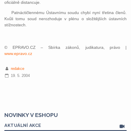
oficiálně distancuje.
Patnáctičlennému Ústavnímu soudu chybí nyní třetina členů.
Kvůli tomu soud nerozhoduje v plénu o složitějších ústavních
stížnostech.
© EPRAVO.CZ – Sbírka zákonů, judikatura, právo |
www.epravo.cz
redakce
19. 5. 2004
NOVINKY V ESHOPU
AKTUÁLNÍ AKCE