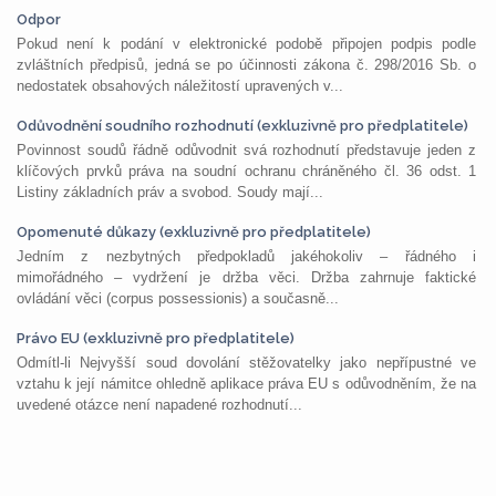
Odpor
Pokud není k podání v elektronické podobě připojen podpis podle
zvláštních předpisů, jedná se po účinnosti zákona č. 298/2016 Sb. o
nedostatek obsahových náležitostí upravených v...
Odůvodnění soudního rozhodnutí (exkluzivně pro předplatitele)
Povinnost soudů řádně odůvodnit svá rozhodnutí představuje jeden z
klíčových prvků práva na soudní ochranu chráněného čl. 36 odst. 1
Listiny základních práv a svobod. Soudy mají...
Opomenuté důkazy (exkluzivně pro předplatitele)
Jedním z nezbytných předpokladů jakéhokoliv – řádného i
mimořádného – vydržení je držba věci. Držba zahrnuje faktické
ovládání věci (corpus possessionis) a současně...
Právo EU (exkluzivně pro předplatitele)
Odmítl-li Nejvyšší soud dovolání stěžovatelky jako nepřípustné ve
vztahu k její námitce ohledně aplikace práva EU s odůvodněním, že na
uvedené otázce není napadené rozhodnutí...