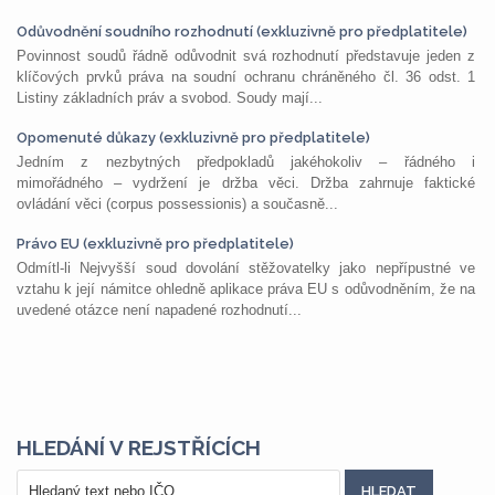
Odůvodnění soudního rozhodnutí (exkluzivně pro předplatitele)
Povinnost soudů řádně odůvodnit svá rozhodnutí představuje jeden z
klíčových prvků práva na soudní ochranu chráněného čl. 36 odst. 1
Listiny základních práv a svobod. Soudy mají...
Opomenuté důkazy (exkluzivně pro předplatitele)
Jedním z nezbytných předpokladů jakéhokoliv – řádného i
mimořádného – vydržení je držba věci. Držba zahrnuje faktické
ovládání věci (corpus possessionis) a současně...
Právo EU (exkluzivně pro předplatitele)
Odmítl-li Nejvyšší soud dovolání stěžovatelky jako nepřípustné ve
vztahu k její námitce ohledně aplikace práva EU s odůvodněním, že na
uvedené otázce není napadené rozhodnutí...
HLEDÁNÍ V REJSTŘÍCÍCH