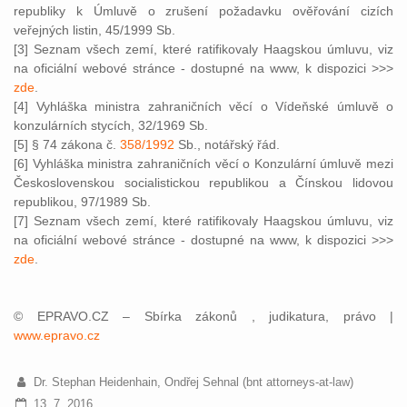
republiky k Úmluvě o zrušení požadavku ověřování cizích
veřejných listin, 45/1999 Sb.
[3] Seznam všech zemí, které ratifikovaly Haagskou úmluvu, viz
na oficiální webové stránce - dostupné na www, k dispozici >>>
zde
.
[4] Vyhláška ministra zahraničních věcí o Vídeňské úmluvě o
konzulárních stycích, 32/1969 Sb.
[5] § 74 zákona č.
358/1992
Sb., notářský řád.
[6] Vyhláška ministra zahraničních věcí o Konzulární úmluvě mezi
Československou socialistickou republikou a Čínskou lidovou
republikou, 97/1989 Sb.
[7] Seznam všech zemí, které ratifikovaly Haagskou úmluvu, viz
na oficiální webové stránce - dostupné na www, k dispozici >>>
zde
.
© EPRAVO.CZ – Sbírka zákonů , judikatura, právo |
www.epravo.cz
Dr. Stephan Heidenhain, Ondřej Sehnal (bnt attorneys-at-law)
13. 7. 2016