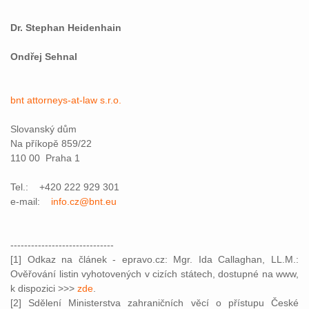
Dr. Stephan Heidenhain
Ondřej Sehnal
bnt attorneys-at-law s.r.o.
Slovanský dům
Na příkopě 859/22
110 00 Praha 1
Tel.: +420 222 929 301
e-mail:
info.cz@bnt.eu
------------------------------
[1] Odkaz na článek - epravo.cz: Mgr. Ida Callaghan, LL.M.:
Ověřování listin vyhotovených v cizích státech, dostupné na www,
k dispozici >>>
zde
.
[2] Sdělení Ministerstva zahraničních věcí o přístupu České