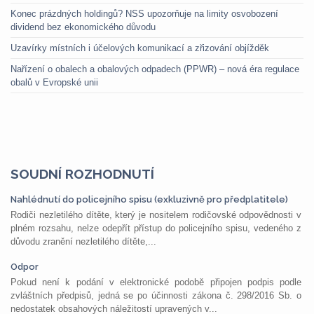
Konec prázdných holdingů? NSS upozorňuje na limity osvobození
dividend bez ekonomického důvodu
Uzavírky místních i účelových komunikací a zřizování objížděk
Nařízení o obalech a obalových odpadech (PPWR) – nová éra regulace
obalů v Evropské unii
SOUDNÍ ROZHODNUTÍ
Nahlédnutí do policejního spisu (exkluzivně pro předplatitele)
Rodiči nezletilého dítěte, který je nositelem rodičovské odpovědnosti v
plném rozsahu, nelze odepřít přístup do policejního spisu, vedeného z
důvodu zranění nezletilého dítěte,...
Odpor
Pokud není k podání v elektronické podobě připojen podpis podle
zvláštních předpisů, jedná se po účinnosti zákona č. 298/2016 Sb. o
nedostatek obsahových náležitostí upravených v...