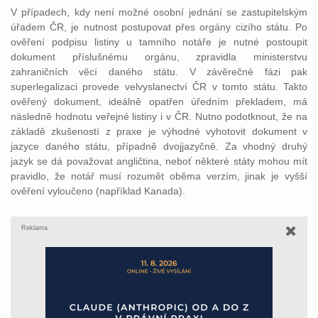
V případech, kdy není možné osobní jednání se zastupitelským
úřadem ČR, je nutnost postupovat přes orgány cizího státu. Po
ověření podpisu listiny u tamního notáře je nutné postoupit
dokument příslušnému orgánu, zpravidla ministerstvu
zahraničních věcí daného státu. V závěrečné fázi pak
superlegalizaci provede velvyslanectví ČR v tomto státu. Takto
ověřený dokument, ideálně opatřen úředním překladem, má
následně hodnotu veřejné listiny i v ČR. Nutno podotknout, že na
základě zkušeností z praxe je výhodné vyhotovit dokument v
jazyce daného státu, případně dvojjazyčně. Za vhodný druhý
jazyk se dá považovat angličtina, neboť některé státy mohou mít
pravidlo, že notář musí rozumět oběma verzím, jinak je vyšší
ověření vyloučeno (například Kanada).
Reklama