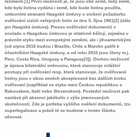
režimech.[1] První možností je, že jsou obě země, tedy země,
kde byla listina vydána i země, kde bude listina použita,
smluvními stranami Haagské úmluvy o zrušení požadavku
ověřování cizích veřejných listin ze dne 5. října 1961[2] (dále
jen Haagská úmluva). Proces ověřování dokumentů v
souladu s Haagskou úmluvou je relativně běžný, zejména v
právním styku mezi evropskými zeměmi, ale i jihoamerickými
(od srpna 2016 budou i Brazílie, Chile a Maroko patřit k
účastníkům Haagské úmluvy, a od roku 2010 jsou členy m.j.
Peru, Costa Rica, Uruguay a Paraguay[3]). Druhou možností
je úprava bilaterální smlouvou, která stanovuje zvláštní
postupy při ověřování resp. která stanovuje, že ověřované
listiny jsou v obou zemích akceptované bez dalších kroku
ověřovaní (například ve styku mezi Českou republikou a
Rakouskem, Italií nebo Slovenskem). Poslední možnost pak
nastává při absenci jakékoliv z výše jmenovaných
skutečností. Zde je potřeba vyššího ověření dokumentů, tzv.
superlegalizace a právě té se budeme v tomto článku
věnovat.