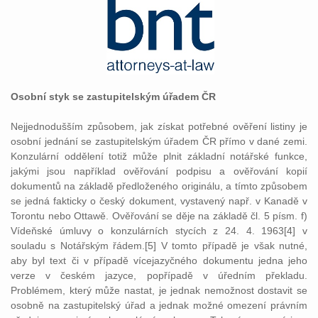
Osobní styk se zastupitelským úřadem ČR
Nejjednodušším způsobem, jak získat potřebné ověření listiny je
osobní jednání se zastupitelským úřadem ČR přímo v dané zemi.
Konzulární oddělení totiž může plnit základní notářské funkce,
jakými jsou například ověřování podpisu a ověřování kopií
dokumentů na základě předloženého originálu, a tímto způsobem
se jedná fakticky o český dokument, vystavený např. v Kanadě v
Torontu nebo Ottawě. Ověřování se děje na základě čl. 5 písm. f)
Vídeňské úmluvy o konzulárních stycích z 24. 4. 1963[4] v
souladu s Notářským řádem.[5] V tomto případě je však nutné,
aby byl text či v případě vícejazyčného dokumentu jedna jeho
verze v českém jazyce, popřípadě v úředním překladu.
Problémem, který může nastat, je jednak nemožnost dostavit se
osobně na zastupitelský úřad a jednak možné omezení právním