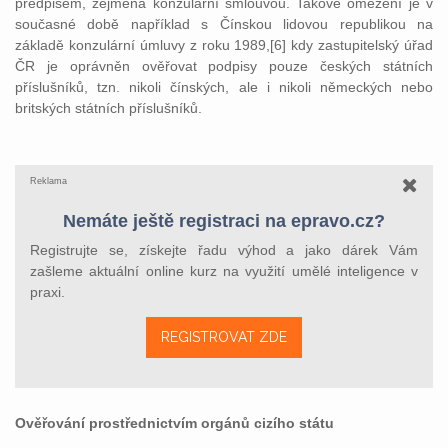
předpisem, zejména konzulární smlouvou. Takové omezení je v
současné době například s Čínskou lidovou republikou na
základě konzulární úmluvy z roku 1989,[6] kdy zastupitelský úřad
ČR je oprávněn ověřovat podpisy pouze českých státních
příslušníků, tzn. nikoli čínských, ale i nikoli německých nebo
britských státních příslušníků.
Reklama
Nemáte ještě registraci na epravo.cz?
Registrujte se, získejte řadu výhod a jako dárek Vám
zašleme aktuální online kurz na využití umělé inteligence v
praxi.
REGISTROVAT ZDE
Ověřování prostřednictvím orgánů cizího státu