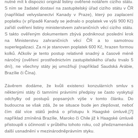
nutné mít k dispozici originál listiny ověřené notářem cizího státu.
S ním se žadatel dostaví na zastupitelský úřad cizího státu v ČR
(například velvyslanectví Kanady v Praze), který po zaplacení
poplatku (v případě Kanady se jednalo o poplatek ve výši 900 Kč)
zařídí ověření listiny ministerstvem zahraničních věcí cizího státu.
S takto ověřeným dokumentem zbývá podniknout poslední krok
na Ministerstvu zahraničních věcí ČR a to samotnou
superlegalizaci. Za ni je stanoven poplatek 600 Kč, hrazen formou
kolků. Ačkoliv je tento postup relativně snadný a časově méně
náročný (ověření prostřednictvím zastupitelského úřadu trvalo 5
dní), ne všechny státy jej umožňují (například Saudská Arábie,
Brazílie či Čína).
Závěrem dodáme, že kvůli existenci konzulárních smluv s
některými státy či tamními právními předpisy se často vyskytují
odchylky od postupů popsaných výše v tomto článku. Do
budoucna se však zdá, že se situace bude jen zlepšovat, neboť
čím dál více států jedná o přístupu k Haagské úmluvě,[7]
například zmíněná Brazílie, Maroko či Chile již k Haagské úmluvě
přistoupili s účinností v průběhu tohoto roku, což předznamenává
další usnadnění v mezinárodněprávním styku.