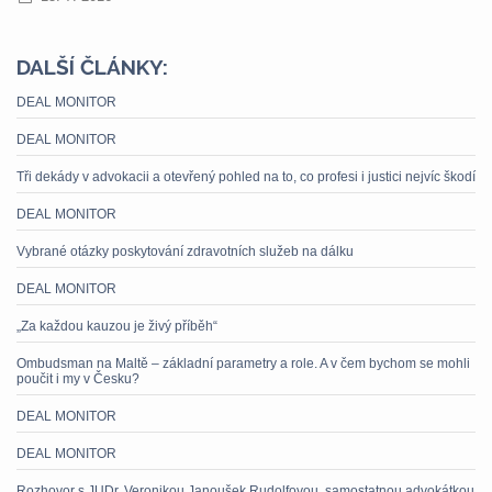
DALŠÍ ČLÁNKY:
DEAL MONITOR
DEAL MONITOR
Tři dekády v advokacii a otevřený pohled na to, co profesi i justici nejvíc škodí
DEAL MONITOR
Vybrané otázky poskytování zdravotních služeb na dálku
DEAL MONITOR
„Za každou kauzou je živý příběh“
Ombudsman na Maltě – základní parametry a role. A v čem bychom se mohli
poučit i my v Česku?
DEAL MONITOR
DEAL MONITOR
Rozhovor s JUDr. Veronikou Janoušek Rudolfovou, samostatnou advokátkou