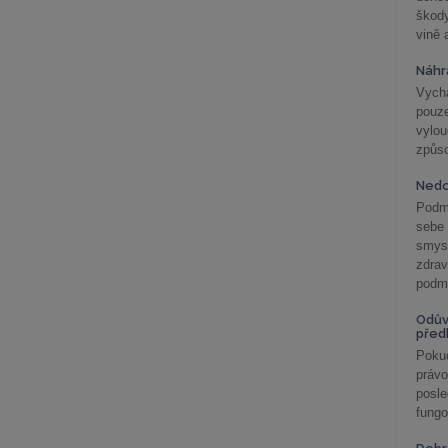
škod
vině 
Náhr
Vychá
pouze
vylo
způs
Nedo
Podm
sebe
smys
zdra
podmí
Odův
před
Pokud
práv
posle
fungo