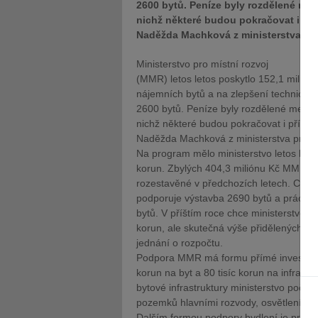
2600 bytů. Peníze byly rozdělené mez
nichž některé budou pokračovat i příš
Naděžda Machková z ministerstva pro 
Ministerstvo pro místní rozvoj
(MMR) letos letos poskytlo 152,1 milión
nájemních bytů a na zlepšení technické i
2600 bytů. Peníze byly rozdělené mezi 1
nichž některé budou pokračovat i příští 
Naděžda Machková z ministerstva pro mí
Na program mělo ministerstvo letos k dis
korun. Zbylých 404,3 miliónu Kč MMR již
rozestavěné v předchozích letech. Celk
podporuje výstavba 2690 bytů a práce na
bytů. V příštím roce chce ministerstvo p
korun, ale skutečná výše přidělených pr
jednání o rozpočtu.
Podpora MMR má formu přímé investiční 
korun na byt a 80 tisíc korun na infrastr
bytové infrastruktury ministerstvo počít
pozemků hlavními rozvody, osvětlení, vo
Dalším formou podpory bydlení je prog