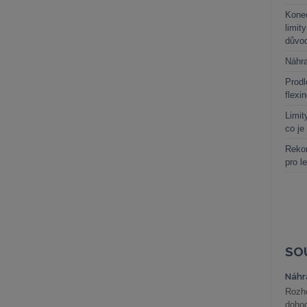
Kone
limit
důvo
Náhr
Prodl
flexi
Limit
co je
Rekor
pro l
SO
Náhr
Rozho
doho