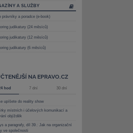
AZÍNY A SLUŽBY
o právníky a poradce (e-book)
oring judikatury (24 měsíců)
oring judikatury (12 měsíců)
oring judikatury (6 měsíců)
JČTENĚJŠÍ NA EPRAVO.CZ
24 hod
7 dní
30 dní
e upíšete do reality show
rky místních i účelových komunikací a
vání objížděk
s a paragrafy, díl 39.: Jak na organizační
y ve společnosti