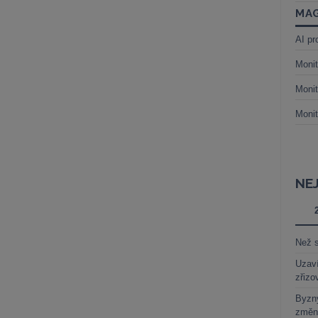
MAG
AI pr
Monit
Monit
Monit
NE
Než s
Uzaví
zřizo
Byzny
změn