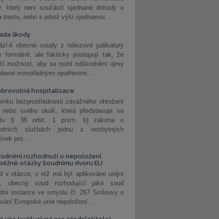
y, který není součástí sjednané dohody o
a trestu, nebo s jehož výší sjednanou...
ada škody
zí-li obecné soudy z nálezové judikatury
 formálně, ale fakticky postupují tak, že
učí možnost, aby se mohl odškodnění újmy
obené mimořádnými opatřeními...
brovolná hospitalizace
ínku bezprostřednosti závažného ohrožení
 nebo svého okolí, která představuje ve
lu § 38 odst. 1 písm. b) zákona o
votních službách jednu z nezbytných
nek pro...
odnění rozhodnutí o nepoložení
běžné otázky Soudnímu dvoru EU
 v otázce, v níž má být aplikováno unijní
o, obecný soud rozhodující jako soud
dní instance ve smyslu čl. 267 Smlouvy o
vání Evropské unie nepoložení...