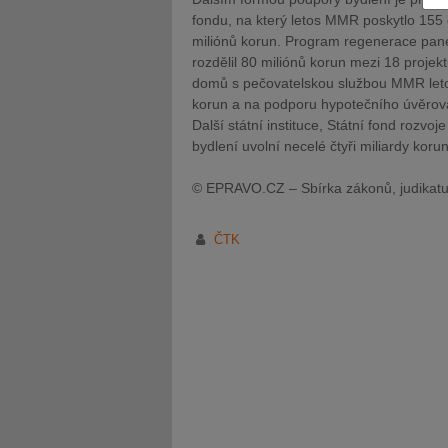
fondu, na který letos MMR poskytlo 155 
miliónů korun. Program regenerace panel
rozdělil 80 miliónů korun mezi 18 proje
domů s pečovatelskou službou MMR leto
korun a na podporu hypotečního úvěrová
Další státní instituce, Státní fond rozvoje
JUDr. Tomáš Nielsen
JUDr. Tom
bydlení uvolní necelé čtyři miliardy korun
Kurzy lektora
Kurzy le
© EPRAVO.CZ – Sbírka zákonů, judikatu
ČTK