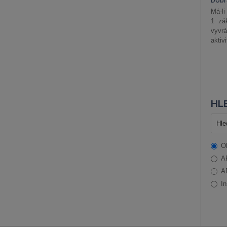
Dobrá
Má-li
1 zá
vyvrá
aktiv
HLE
O
A
A
In