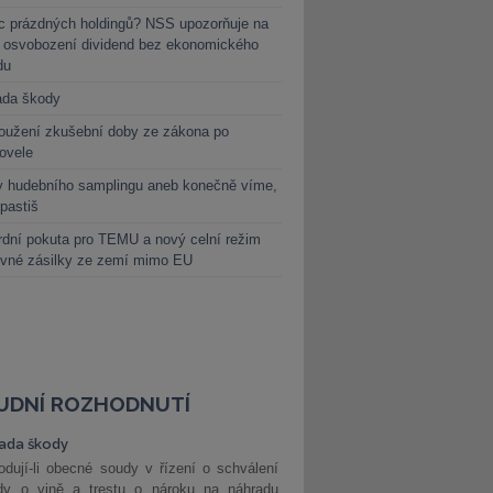
c prázdných holdingů? NSS upozorňuje na
y osvobození dividend bez ekonomického
du
ada škody
oužení zkušební doby ze zákona po
novele
y hudebního samplingu aneb konečně víme,
 pastiš
dní pokuta pro TEMU a nový celní režim
evné zásilky ze zemí mimo EU
UDNÍ ROZHODNUTÍ
ada škody
dují-li obecné soudy v řízení o schválení
dy o vině a trestu o nároku na náhradu