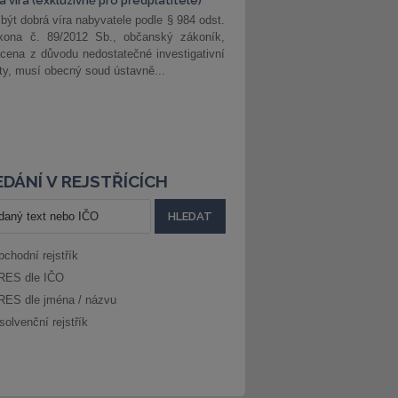
 víra (exkluzivně pro předplatitele)
 být dobrá víra nabyvatele podle § 984 odst.
kona č. 89/2012 Sb., občanský zákoník,
cena z důvodu nedostatečné investigativní
ity, musí obecný soud ústavně...
DÁNÍ V REJSTŘÍCÍCH
bchodní rejstřík
RES dle IČO
RES dle jména / názvu
solvenční rejstřík