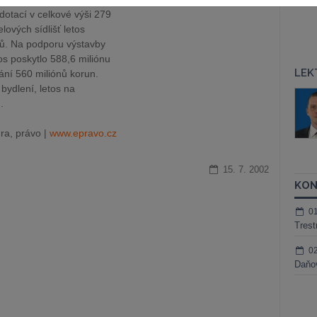
dotací v celkové výši 279
ových sídlišť letos
ktů. Na podporu výstavby
s poskytlo 588,6 miliónu
LEK
ní 560 miliónů korun.
 bydlení, letos na
áš Sokol
JUDr. Martin Maisner, Ph.D.,
.
MCIArb
ktora
Kurzy lektora
ra, právo |
www.epravo.cz
15. 7. 2002
KON
0
Trest
0
Daňov