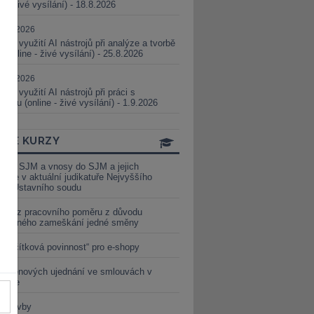
ne - živé vysílání) - 18.8.2026
5.08.2026
ické využití AI nástrojů při analýze a tvorbě
 (online - živé vysílání) - 25.8.2026
1.09.2026
ické využití AI nástrojů při práci s
aturou (online - živé vysílání) - 1.9.2026
INE KURZY
y ze SJM a vnosy do SJM a jejich
izace v aktuální judikatuře Nejvyššího
u a Ústavního soudu
věď z pracovního poměru z důvodu
luveného zameškání jedné směny
„tlačítková povinnost“ pro e-shopy
a cenových ujednání ve smlouvách v
etice
é stavby