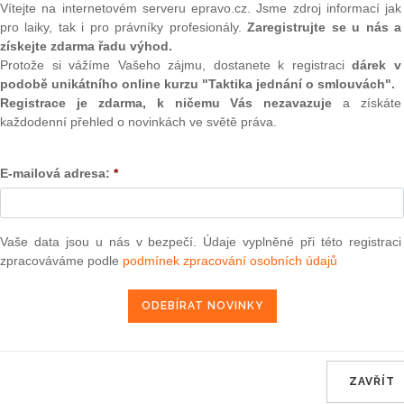
i 118 nových projektů, z
(onli
Vítejte na internetovém serveru epravo.cz. Jsme zdroj informací jak
tí rok. ČTK to dnes řekla
pro laiky, tak i pro právníky profesionály.
Zaregistrujte se u nás a
2
místní rozvoj.
získejte zdarma řadu výhod.
Prakt
Protože si vážíme Vašeho zájmu, dostanete k registraci
dárek v
smluv
podobě unikátního online kurzu "Taktika jednání o smlouvách".
u korun na výstavbu 101
0
Registrace je zdarma, k ničemu Vás nezavazuje
a získáte
nfrastruktury u dalších
Prakt
každodenní přehled o novinkách ve světě práva.
judik
18 nových projektů, z
rok. ČTK to dnes řekla
E-mailová adresa:
*
stní rozvoj.
ONL
pozici 556,4 miliónu
 dříve uvolnilo na akce
Vnos
valor
em se tak z programu
Vaše data jsou u nás v bezpečí. Údaje vyplněné při této registraci
soud
 infrastruktuře u 7500
zpracováváme podle
podmínek zpracování osobních údajů
oskytnout 800 miliónů
Výpo
neom
ostředků vyplyne až z
Nová 
dotace a činí 320 tisíc
ukturu pro jeden byt. Do
Změn
energ
á například vybavení
ZAVŘÍT
du nebo kanalizaci.
Čern
ram obnovy bytového