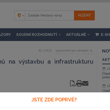
ÁZORY
SOUDNÍ ROZHODNUTÍ
AKTUÁLNĚ
E-S
NO
ID: 17815
upozornění pro uživatele
AKT
ů na výstavbu a infrastrukturu
1
Claud
(onli
1
ChatG
živé 
JSTE ZDE POPRVÉ?
iónu korun na výstavbu 101
1
é infrastruktury u dalších
Gemin