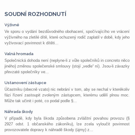
SOUDNÍ ROZHODNUTÍ
Výživné
Ve sporu o vydání bezdůvodného obohacení, spočívajícího ve vrácení
výživného na zletilé dítě, které ochuzený rodič zaplatil v době, kdy jeho
vyživovací povinnost k dítěti...
Valná hromada
Společnická dohoda není (neplyne-li z vůle společníků in concreto něco
jiného) změnou společenské smlouvy (stojí „vedle“ ní). Jsou-li závazky
převzaté společníky ve...
Ustanovení zástupce
Účastníku (obecně vzato) nic nebrání v tom, aby se nechal v kterékoliv
fázi řízení zastoupit zvoleným zástupcem, kterému udělí plnou moc.
Může tak učinit i poté, co podal podle §...
Náhrada škody
V případě, kdy byla škoda způsobena zvláštní povahou provozu (§
2927 odst. 1 občanského zákoníku), lze zcela vyloučit povinnost
provozovatele dopravy k náhradě škody (újmy) z...