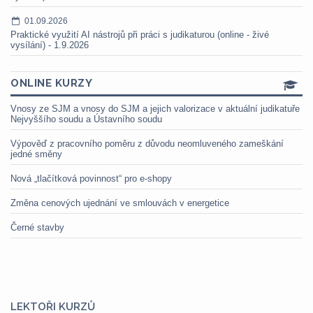
01.09.2026
Praktické využití AI nástrojů při práci s judikaturou (online - živé
vysílání) - 1.9.2026
ONLINE KURZY
Vnosy ze SJM a vnosy do SJM a jejich valorizace v aktuální judikatuře
Nejvyššího soudu a Ústavního soudu
Výpověď z pracovního poměru z důvodu neomluveného zameškání
jedné směny
Nová „tlačítková povinnost“ pro e-shopy
Změna cenových ujednání ve smlouvách v energetice
Černé stavby
LEKTOŘI KURZŮ