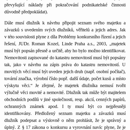
převyšující náklady při pokračování podnikatelské činnosti
důvodně předpokládat).
Dále musí dlužník k návrhu připojit seznam svého majetku a
závazků s uvedením svých dlužníků, věřitelů a jejich adres. Jak
v této souvislosti plyne z díla Problémy konkursního řízení a jejich
řešení, JUDr. Roman Kozel, Linde Praha a.s., 2003, „majetek
musí být popsán přesně a určitě, aby ho bylo možno identifikovat.
Nemovitosti zapisované do katastru nemovitostí musí být popsány
tak, jako v návrhu na zápis práva do katastru nemovitostí. U
movitých věcí musí být uveden jejich druh (např. osobní počítač),
tovární značka, výrobní číslo popř. další údaje, počet kusů a místo
výskytu věci.“ Je zřejmé, že majetek dlužníka nemusí tvořit
výlučně věci movité a nemovité. Dlužník tak může být majitelem
obchodních podílů v jiné společnosti, resp. akcií, cenných papírů,
ochranných známek apod. I ty musí být co nejpřesněji
identifikovány. Předložený seznam majetku a závazků musí
dlužník podepsat a výslovně o něm prohlásit, že je správný a
úplný. Z § 17 zákona o konkursu a vyrovnání navíc plyne, že je