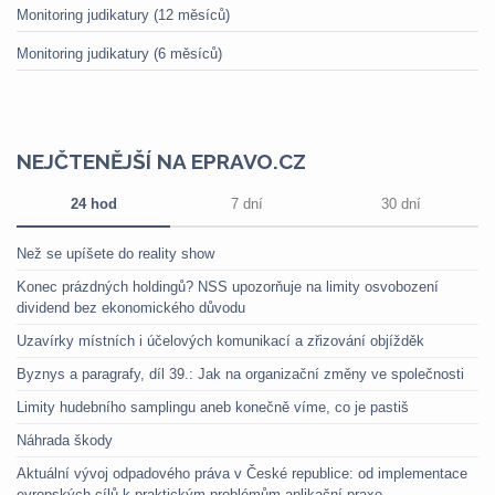
Monitoring judikatury (12 měsíců)
Monitoring judikatury (6 měsíců)
NEJČTENĚJŠÍ NA EPRAVO.CZ
24 hod
7 dní
30 dní
Než se upíšete do reality show
Konec prázdných holdingů? NSS upozorňuje na limity osvobození
dividend bez ekonomického důvodu
Uzavírky místních i účelových komunikací a zřizování objížděk
Byznys a paragrafy, díl 39.: Jak na organizační změny ve společnosti
Limity hudebního samplingu aneb konečně víme, co je pastiš
Náhrada škody
Aktuální vývoj odpadového práva v České republice: od implementace
evropských cílů k praktickým problémům aplikační praxe