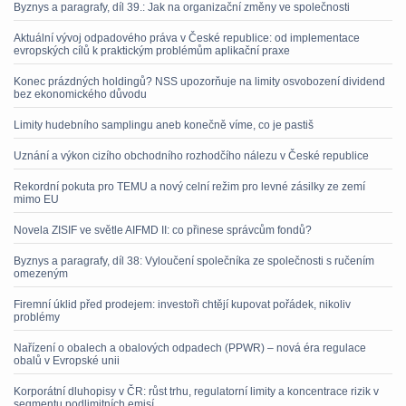
Byznys a paragrafy, díl 39.: Jak na organizační změny ve společnosti
Aktuální vývoj odpadového práva v České republice: od implementace
evropských cílů k praktickým problémům aplikační praxe
Konec prázdných holdingů? NSS upozorňuje na limity osvobození dividend
bez ekonomického důvodu
Limity hudebního samplingu aneb konečně víme, co je pastiš
Uznání a výkon cizího obchodního rozhodčího nálezu v České republice
Rekordní pokuta pro TEMU a nový celní režim pro levné zásilky ze zemí
mimo EU
Novela ZISIF ve světle AIFMD II: co přinese správcům fondů?
Byznys a paragrafy, díl 38: Vyloučení společníka ze společnosti s ručením
omezeným
Firemní úklid před prodejem: investoři chtějí kupovat pořádek, nikoliv
problémy
Nařízení o obalech a obalových odpadech (PPWR) – nová éra regulace
obalů v Evropské unii
Korporátní dluhopisy v ČR: růst trhu, regulatorní limity a koncentrace rizik v
segmentu podlimitních emisí