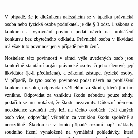
V případě, že je dlužníkem nalézajícím se v úpadku právnická
osoba nebo fyzická osoba-podnikatel, je dle § 3 odst. 1 zákona o
konkursu a vyrovnání povinna podat návrh na prohlášení
konkursu bez zbytečného odkladu. Právnická osoba v likvidaci
má však tuto povinnost jen v případě předlužení.
Nositelem této povinnosti v rámci výše uvedených osob jsou
konkrétně statutární orgán právnické osoby či jeho členové, její
likvidátor (je-li předlužena), a zákonní zástupci fyzické osoby.
V případě, že tyto osoby povinnost podat návrh na prohlášení
konkursu nesplní, odpovídají věřitelům za škodu, která jim tím
vznikne. Odpovídat za vzniklou škodu nebudou pouze tehdy,
podaří-li se jim prokázat, že škodu nezavinily. Důkazní břemeno
neexistence zavinění tedy leží na těchto osobách. Je-li daných
osob více, odpovídají věřitelům za vzniklou škodu společně a
nerozdílně. Škodou se v tomto případě rozumí např. náklady
soudního řízení vynaložené na vymáhání pohledávky, která