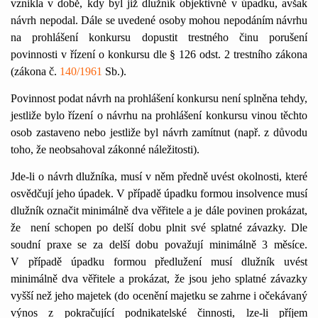
vznikla v době, kdy byl již dlužník objektivně v úpadku, avšak
návrh nepodal. Dále se uvedené osoby mohou nepodáním návrhu
na prohlášení konkursu dopustit trestného činu porušení
povinnosti v řízení o konkursu dle § 126 odst. 2 trestního zákona
(zákona č.
140/1961
Sb.).
Povinnost podat návrh na prohlášení konkursu není splněna tehdy,
jestliže bylo řízení o návrhu na prohlášení konkursu vinou těchto
osob zastaveno nebo jestliže byl návrh zamítnut (např. z důvodu
toho, že neobsahoval zákonné náležitosti).
Jde-li o návrh dlužníka, musí v něm předně uvést okolnosti, které
osvědčují jeho úpadek. V případě úpadku formou insolvence musí
dlužník označit minimálně dva věřitele a je dále povinen prokázat,
že
není schopen po delší dobu plnit své splatné závazky. Dle
soudní praxe se za delší dobu považují minimálně 3 měsíce.
V případě úpadku formou předlužení musí dlužník uvést
minimálně dva věřitele a prokázat, že jsou jeho splatné závazky
vyšší než jeho majetek (do ocenění majetku se zahrne i očekávaný
výnos z pokračující podnikatelské činnosti, lze-li příjem