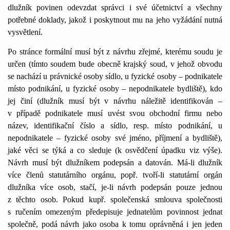
dlužník povinen odevzdat správci i své účetnictví a všechny
potřebné doklady, jakož i poskytnout mu na jeho vyžádání nutná
vysvětlení.
Po stránce formální musí být z návrhu zřejmé, kterému soudu je
určen (tímto soudem bude obecně krajský soud, v jehož obvodu
se nachází u právnické osoby sídlo, u fyzické osoby – podnikatele
místo podnikání, u fyzické osoby – nepodnikatele bydliště), kdo
jej činí (dlužník musí být v návrhu náležitě identifikován –
v případě podnikatele musí uvést svou obchodní firmu nebo
název, identifikační číslo a sídlo, resp. místo podnikání, u
nepodnikatele – fyzické osoby své jméno, příjmení a bydliště),
jaké věci se týká a co sleduje (k osvědčení úpadku viz výše).
Návrh musí být dlužníkem podepsán a datován. Má-li dlužník
více členů statutárního orgánu, popř. tvoří-li statutární orgán
dlužníka více osob, stačí, je-li návrh podepsán pouze jednou
z těchto osob. Pokud kupř. společenská smlouva společnosti
s ručením omezeným předepisuje jednatelům povinnost jednat
společně, podá návrh jako osoba k tomu oprávněná i jen jeden